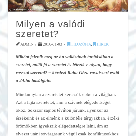
Milyen a valódi
szeretet?
ADMIN
2016-01-03
FILOZÓFIA
,
HÍREK
Miként jelenik meg az ön vallásának tanításában a
szeretet, mitől jó a szeretet és létezik-e olyan, hogy
rosszul szeretni? – kérdezi Rába Géza rovatszerkesztő
a 24.hu hasábjain.
Mindannyian a szeretetet keressük ebben a világban.
Azt a fajta szeretetet, ami a szívnek elégedettséget
okoz. Sokszor sajnos tévúton járunk, ilyenkor az
érzékeink és az elménk a különféle tárgyakban, érzéki
örömökben igyekszik elégedettségre lelni, ám az
élvezet utáni sóvárgásunk végül csak konfliktusokhoz