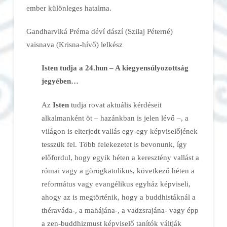
ember különleges hatalma.
Gandharviká Préma déví dászí (Szilaj Péterné)
vaisnava (Krisna-hívő) lelkész
Isten tudja a 24.hun – A kiegyensúlyozottság
jegyében…
Az
Isten
tudja rovat aktuális kérdéseit
alkalmanként öt – hazánkban is jelen lévő –, a
világon is elterjedt vallás egy-egy képviselőjének
tesszük fel. Több felekezetet is bevonunk, így
előfordul, hogy egyik héten a keresztény vallást a
római vagy a görögkatolikus, következő héten a
református vagy evangélikus egyház képviseli,
ahogy az is megtörténik, hogy a buddhistáknál a
théraváda-, a mahájána-, a vadzsrajána- vagy épp
a zen-buddhizmust képviselő tanítók váltják