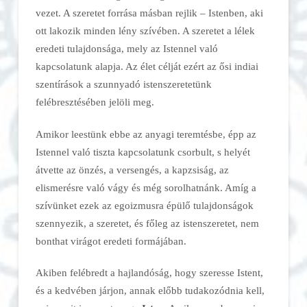
vezet. A szeretet forrása másban rejlik – Istenben, aki
ott lakozik minden lény szívében. A szeretet a lélek
eredeti tulajdonsága, mely az Istennel való
kapcsolatunk alapja. Az élet célját ezért az ősi indiai
szentírások a szunnyadó istenszeretetünk
felébresztésében jelöli meg.
Amikor leestünk ebbe az anyagi teremtésbe, épp az
Istennel való tiszta kapcsolatunk csorbult, s helyét
átvette az önzés, a versengés, a kapzsiság, az
elismerésre való vágy és még sorolhatnánk. Amíg a
szívünket ezek az egoizmusra épülő tulajdonságok
szennyezik, a szeretet, és főleg az istenszeretet, nem
bonthat virágot eredeti formájában.
Akiben felébredt a hajlandóság, hogy szeresse Istent,
és a kedvében járjon, annak előbb tudakozódnia kell,