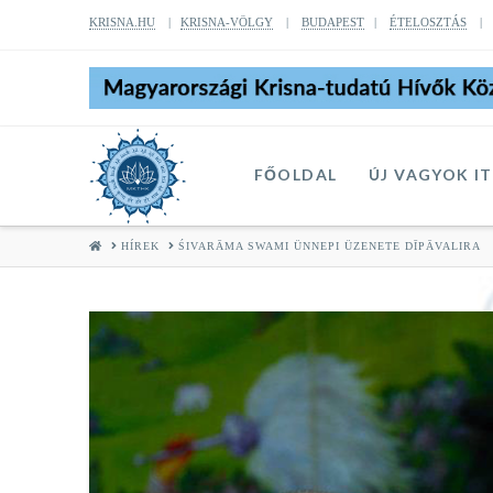
KRISNA.HU
|
KRISNA-VÖLGY
|
BUDAPEST
|
ÉTELOSZTÁS
FŐOLDAL
ÚJ VAGYOK I
HOME
HÍREK
ŚIVARĀMA SWAMI ÜNNEPI ÜZENETE DĪPĀVALIRA