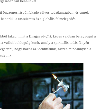
orgásában tart bennünket.
ti önazonosításból fakadó súlyos tudatlanságban, és ennek
 háborúk, a rasszizmus és a globális felmelegedés
ekből fakad, mint a Bhagavad-gītā, képes valóban beragyogni a
 a valódi boldogság korát, amely a spirituális tudás fényén
egérteni, hogy közös az identitásunk, hiszen mindannyian a
vagyunk.