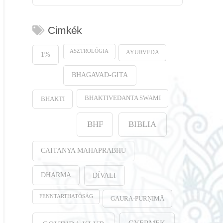
Cimkék
ASZTROLÓGIA
AYURVEDA
1%
BHAGAVAD-GITA
BHAKTIVEDANTA SWAMI
BHAKTI
BHF
BIBLIA
CAITANYA MAHAPRABHU
DHARMA
DÍVALI
FENNTARTHATÓSÁG
GAURA-PURṆIMĀ
GYERMEK