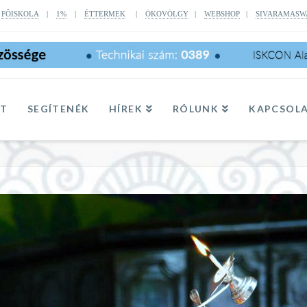
|
FÔISKOLA
|
1%
|
ÉTTERMEK
|
ÖKOVÖLGY
|
WEBSHOP
|
SIVARAMASW
TT
SEGÍTENÉK
HÍREK
RÓLUNK
KAPCSOL