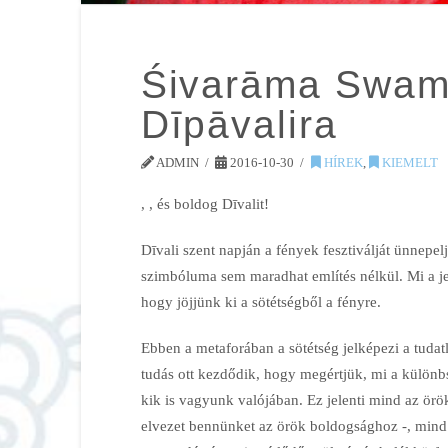
Śivarāma Swami
Dīpāvalira
ADMIN
2016-10-30
HÍREK
,
KIEMELT
,
, és boldog Dīvalit!
Dīvali szent napján a fények fesztiválját ünnepel
szimbóluma sem maradhat említés nélkül. Mi a j
hogy jöjjünk ki a sötétségből a fényre.
Ebben a metaforában a sötétség jelképezi a tudat
tudás ott kezdődik, hogy megértjük, mi a különbsé
kik is vagyunk valójában. Ez jelenti mind az örök
elvezet bennünket az örök boldogsághoz -, mind p