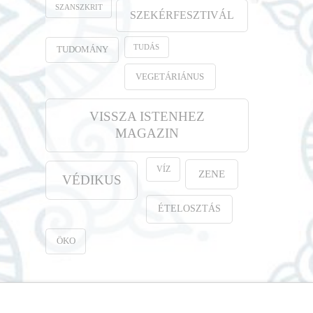
SZANSZKRIT
SZEKÉRFESZTIVÁL
TUDÁS
TUDOMÁNY
VEGETÁRIÁNUS
VISSZA ISTENHEZ
MAGAZIN
VÍZ
ZENE
VÉDIKUS
ÉTELOSZTÁS
ÖKO