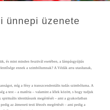
 ünnepi üzenete
jük, és mint minden fesztivál esetében, a lámpásgyújtás
elentősége ennek a szimbólumnak? A Védák arra utasítanak,
lanságot, míg a fény a transzcendentális tudás szimbóluma. A
g a test – a matéria – valamint a lélek között, s hogy tudjuk
 spirituális identitásunk megértését – ami a gyakorlatban
edig az átmeneti testi létezés megértését – ami pedig a