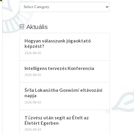
Összes
kategória
Aktuális
Hogyan válasszunk jógaoktató
képzést?
2026-08-05
Intelligens tervezés Konferencia
2026-08-05
Śrīla Lokanātha Goswāmī eltávozási
napja
2026-08-03
Tűzvész után segít az Ételt az
Életért Egerben
2026-08-03