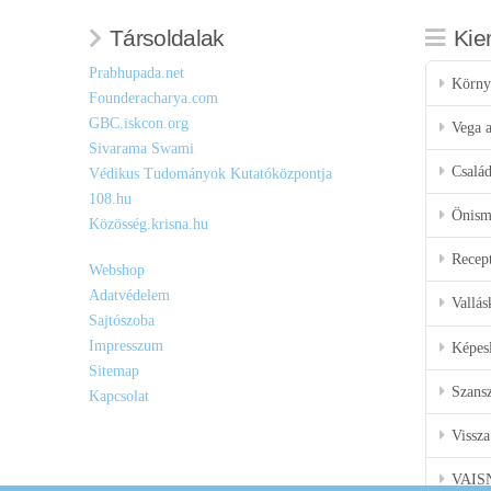
Társoldalak
Kie
Prabhupada.net
Körny
Founderacharya.com
GBC.iskcon.org
Vega a
Sivarama Swami
Csalá
Védikus Tudományok Kutatóközpontja
108.hu
Önisme
Közösség.krisna.hu
Recep
Webshop
Adatvédelem
Vallás
Sajtószoba
Impresszum
Képes
Sitemap
Szansz
Kapcsolat
Vissza
VAIS