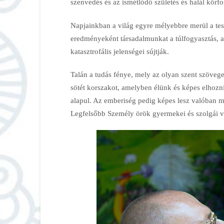
szenvedés és az ismétlődő születés és halál körf
Napjainkban a világ egyre mélyebbre merül a tes
eredményeként társadalmunkat a túlfogyasztás, a
katasztrofális jelenségei sújtják.
Talán a tudás fénye, mely az olyan szent szöveg
sötét korszakot, amelyben élünk és képes elhozni
alapul. Az emberiség pedig képes lesz valóban m
Legfelsőbb Személy örök gyermekei és szolgái 