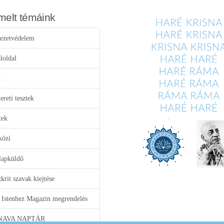
melt témáink
ezetvédelem
loldal
d
reti tesztek
tek
közi
lapküldő
krit szavak kiejtése
 Istenhez Magazin megrendelés
NAVA NAPTÁR