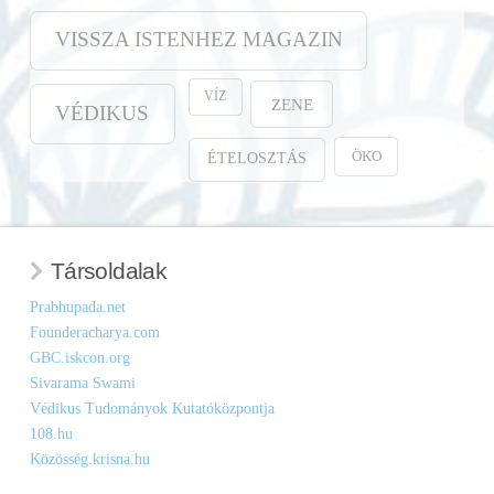
VISSZA ISTENHEZ MAGAZIN
VÍZ
ZENE
VÉDIKUS
ÖKO
ÉTELOSZTÁS
Társoldalak
Prabhupada.net
Founderacharya.com
GBC.iskcon.org
Sivarama Swami
Védikus Tudományok Kutatóközpontja
108.hu
Közösség.krisna.hu