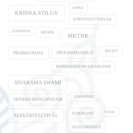
KÉPEK
KRISNA-VÖLGY
KÖRNYEZETVÉDELEM
LEMONDÁS
MESÉK
MKTHK
RECEPT
PROGRAMAJÁNLÓ
PRABHUPADA
RENDSZERES PROGRAMJAINK
SIVARAMA SWAMI
SZANSZKRIT
SRIMAD-BHAGAVATAM
TUDÁS
TUDOMÁNY
SZEKÉRFESZTIVÁL
VEGETÁRIÁNUS