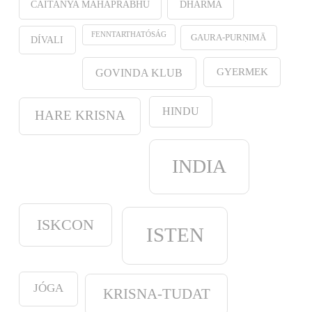
CAITANYA MAHAPRABHU
DHARMA
FENNTARTHATÓSÁG
GAURA-PURṆIMĀ
DÍVALI
GYERMEK
GOVINDA KLUB
HINDU
HARE KRISNA
INDIA
ISKCON
ISTEN
JÓGA
KRISNA-TUDAT