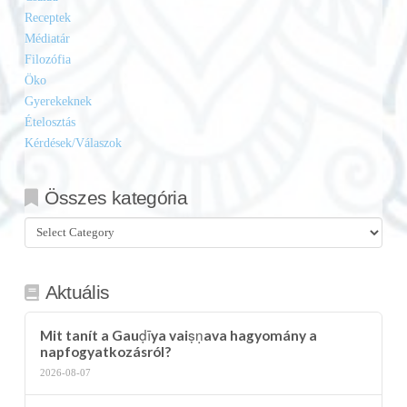
Receptek
Médiatár
Filozófia
Öko
Gyerekeknek
Ételosztás
Kérdések/Válaszok
Összes kategória
Összes
kategória
Aktuális
Mit tanít a Gauḍīya vaiṣṇava hagyomány a
napfogyatkozásról?
2026-08-07