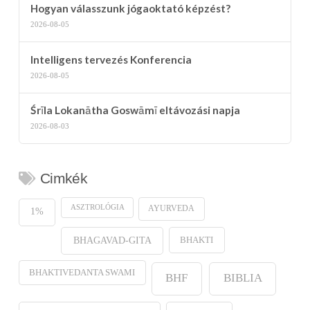
Hogyan válasszunk jógaoktató képzést?
2026-08-05
Intelligens tervezés Konferencia
2026-08-05
Śrīla Lokanātha Goswāmī eltávozási napja
2026-08-03
Cimkék
ASZTROLÓGIA
AYURVEDA
1%
BHAKTI
BHAGAVAD-GITA
BHAKTIVEDANTA SWAMI
BHF
BIBLIA