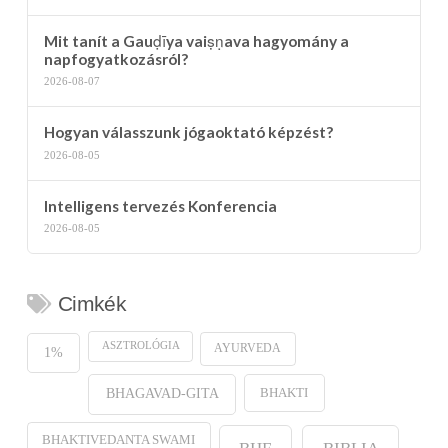
Mit tanít a Gauḍīya vaiṣṇava hagyomány a
napfogyatkozásról?
2026-08-07
Hogyan válasszunk jógaoktató képzést?
2026-08-05
Intelligens tervezés Konferencia
2026-08-05
Cimkék
ASZTROLÓGIA
AYURVEDA
1%
BHAKTI
BHAGAVAD-GITA
BHAKTIVEDANTA SWAMI