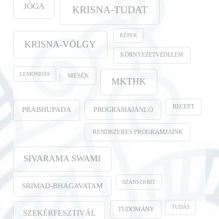
JÓGA
KRISNA-TUDAT
KÉPEK
KRISNA-VÖLGY
KÖRNYEZETVÉDELEM
LEMONDÁS
MESÉK
MKTHK
RECEPT
PROGRAMAJÁNLÓ
PRABHUPADA
RENDSZERES PROGRAMJAINK
SIVARAMA SWAMI
SZANSZKRIT
SRIMAD-BHAGAVATAM
TUDÁS
TUDOMÁNY
SZEKÉRFESZTIVÁL