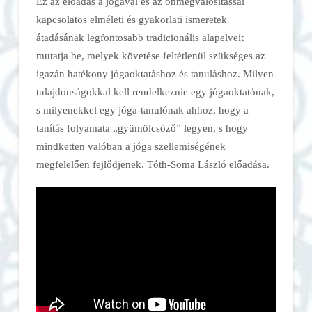
Ez az előadás a jógával és az önmegvalósítással
kapcsolatos elméleti és gyakorlati ismeretek
átadásának legfontosabb tradicionális alapelveit
mutatja be, melyek követése feltétlenül szükséges az
igazán hatékony jógaoktatáshoz és tanuláshoz. Milyen
tulajdonságokkal kell rendelkeznie egy jógaoktatónak,
s milyenekkel egy jóga-tanulónak ahhoz, hogy a
tanítás folyamata „gyümölcsöző” legyen, s hogy
mindketten valóban a jóga szellemiségének
megfelelően fejlődjenek. Tóth-Soma László előadása.