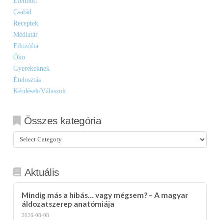
Életmód
Család
Receptek
Médiatár
Filozófia
Öko
Gyerekeknek
Ételosztás
Kérdések/Válaszok
Összes kategória
Összes
kategória
Aktuális
Mindig más a hibás… vagy mégsem? – A magyar
áldozatszerep anatómiája
2026-08-08