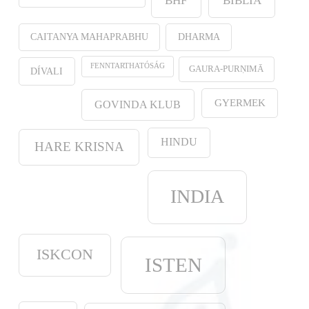
BHF
BIBLIA
CAITANYA MAHAPRABHU
DHARMA
FENNTARTHATÓSÁG
GAURA-PURṆIMĀ
DÍVALI
GYERMEK
GOVINDA KLUB
HINDU
HARE KRISNA
INDIA
ISKCON
ISTEN