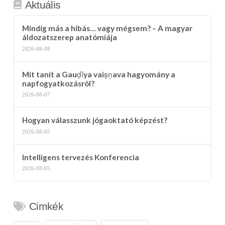
Aktuális
Mindig más a hibás… vagy mégsem? – A magyar
áldozatszerep anatómiája
2026-08-08
Mit tanít a Gauḍīya vaiṣṇava hagyomány a
napfogyatkozásról?
2026-08-07
Hogyan válasszunk jógaoktató képzést?
2026-08-05
Intelligens tervezés Konferencia
2026-08-05
Cimkék