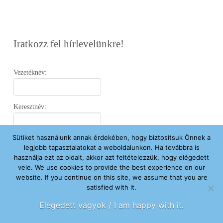
Iratkozz fel hírlevelünkre!
Vezetéknév:
Keresztnév:
Sütiket használunk annak érdekében, hogy biztosítsuk Önnek a
Email:
legjobb tapasztalatokat a weboldalunkon. Ha továbbra is
használja ezt az oldalt, akkor azt feltételezzük, hogy elégedett
vele. We use cookies to provide the best experience on our
Elfogadom az
Adatvédelmi Nyilatkozatot
.
website. If you continue on this site, we assume that you are
satisfied with it.
Feliratkozom
Elégedett vagyok / I am happy with it.