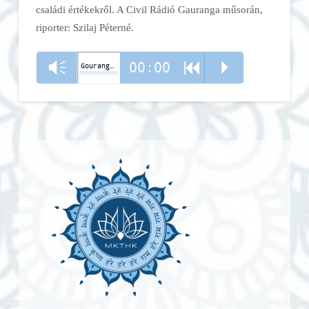
családi értékekről. A Civil Rádió Gauranga műsorán,
riporter: Szilaj Péterné.
00:00
Vm
R
P
Gouranga - M