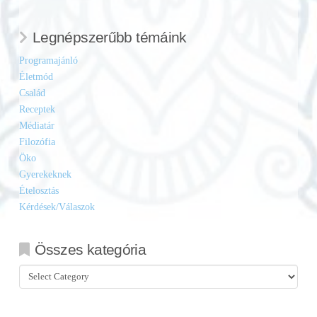
Legnépszerűbb témáink
Programajánló
Életmód
Család
Receptek
Médiatár
Filozófia
Öko
Gyerekeknek
Ételosztás
Kérdések/Válaszok
Összes kategória
Összes
kategória