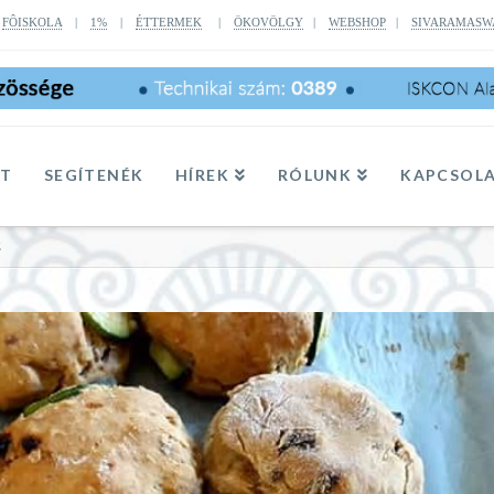
|
FÔISKOLA
|
1%
|
ÉTTERMEK
|
ÖKOVÖLGY
|
WEBSHOP
|
SIVARAMASW
TT
SEGÍTENÉK
HÍREK
RÓLUNK
KAPCSOL
Z