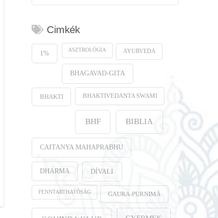
Cimkék
ASZTROLÓGIA
AYURVEDA
1%
BHAGAVAD-GITA
BHAKTIVEDANTA SWAMI
BHAKTI
BHF
BIBLIA
CAITANYA MAHAPRABHU
DHARMA
DÍVALI
FENNTARTHATÓSÁG
GAURA-PURṆIMĀ
GYERMEK