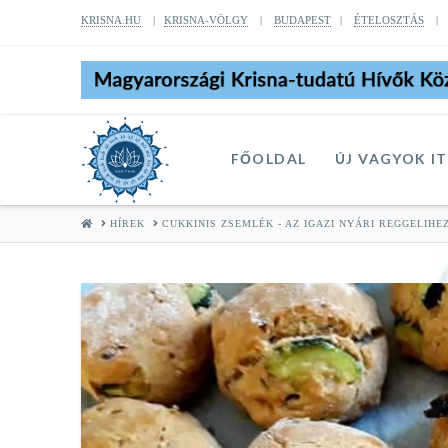
KRISNA.HU
|
KRISNA-VÖLGY
|
BUDAPEST
|
ÉTELOSZTÁS
FŐOLDAL
ÚJ VAGYOK I
HOME
HÍREK
CUKKINIS ZSEMLÉK - AZ IGAZI NYÁRI REGGELIHE