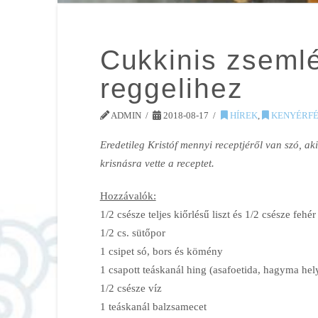
Cukkinis zsemlé
reggelihez
ADMIN
2018-08-17
HÍREK
,
KENYÉRFÉ
Eredetileg Kristóf mennyi receptjéről van szó, 
krisnásra vette a receptet.
Hozzávalók:
1/2 csésze teljes kiőrlésű liszt és 1/2 csésze fehé
1/2 cs. sütőpor
1 csipet só, bors és kömény
1 csapott teáskanál hing (asafoetida, hagyma hely
1/2 csésze víz
1 teáskanál balzsamecet