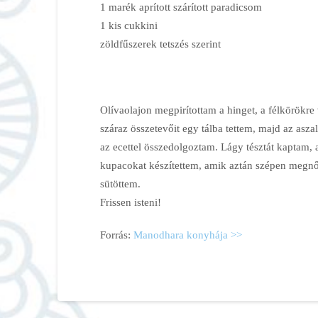
1 marék aprított szárított paradicsom
1 kis cukkini
zöldfűszerek tetszés szerint
Olívaolajon megpirítottam a hinget, a félkörökre v
száraz összetevőit egy tálba tettem, majd az asza
az ecettel összedolgoztam. Lágy tésztát kaptam, 
kupacokat készítettem, amik aztán szépen megnőt
sütöttem.
Frissen isteni!
Forrás:
Manodhara konyhája >>