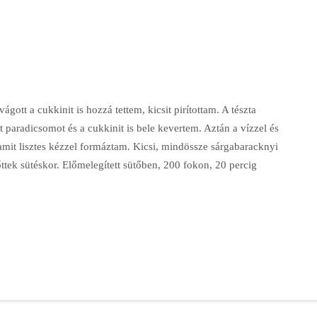
ágott a cukkinit is hozzá tettem, kicsit pirítottam. A tészta
lt paradicsomot és a cukkinit is bele kevertem. Aztán a vízzel és
amit lisztes kézzel formáztam. Kicsi, mindössze sárgabaracknyi
tek sütéskor. Előmelegített sütőben, 200 fokon, 20 percig