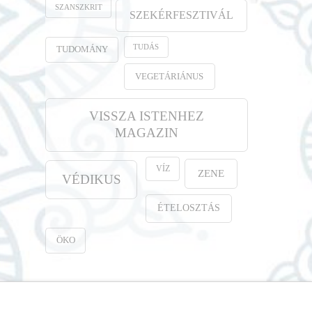
SZANSZKRIT
SZEKÉRFESZTIVÁL
TUDÁS
TUDOMÁNY
VEGETÁRIÁNUS
VISSZA ISTENHEZ
MAGAZIN
VÍZ
ZENE
VÉDIKUS
ÉTELOSZTÁS
ÖKO