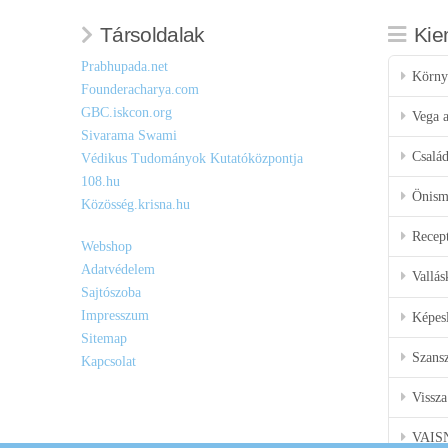
Társoldalak
Kie
Prabhupada.net
Körny
Founderacharya.com
GBC.iskcon.org
Vega a
Sivarama Swami
Csalá
Védikus Tudományok Kutatóközpontja
108.hu
Önisme
Közösség.krisna.hu
Recep
Webshop
Adatvédelem
Vallás
Sajtószoba
Impresszum
Képes
Sitemap
Szansz
Kapcsolat
Vissza
VAIS