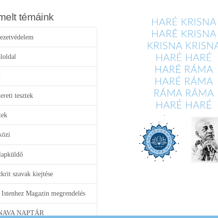
melt témáink
ezetvédelem
loldal
d
reti tesztek
tek
közi
lapküldő
krit szavak kiejtése
 Istenhez Magazin megrendelés
NAVA NAPTÁR