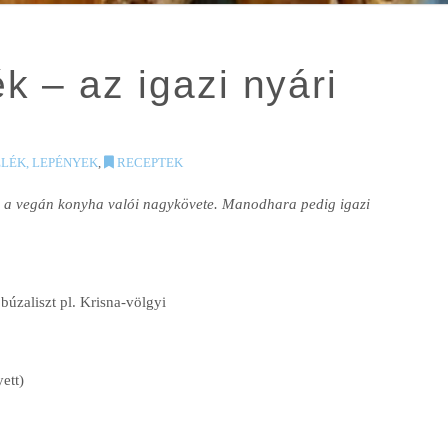
k – az igazi nyári
LÉK, LEPÉNYEK
,
RECEPTEK
aki a vegán konyha valói nagykövete. Manodhara pedig igazi
r búzaliszt pl. Krisna-völgyi
ett)