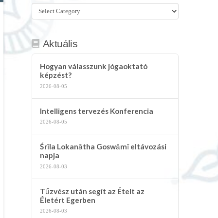
Összes
kategória
Aktuális
Hogyan válasszunk jógaoktató
képzést?
2026-08-05
Intelligens tervezés Konferencia
2026-08-05
Śrīla Lokanātha Goswāmī eltávozási
napja
2026-08-03
Tűzvész után segít az Ételt az
Életért Egerben
2026-08-03