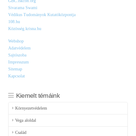
GBC.iskcon.org
Sivarama Swami
Védikus Tudományok Kutatóközpontja
108.hu
Közösség.krisna.hu
Webshop
Adatvédelem
Sajtószoba
Impresszum
Sitemap
Kapcsolat
Kiemelt témáink
Környezetvédelem
Vega aloldal
Család