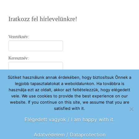
Iratkozz fel hírlevelünkre!
Vezetéknév:
Keresztnév:
Sütiket használunk annak érdekében, hogy biztosítsuk Önnek a
Email:
legjobb tapasztalatokat a weboldalunkon. Ha továbbra is
használja ezt az oldalt, akkor azt feltételezzük, hogy elégedett
vele. We use cookies to provide the best experience on our
Elfogadom az
Adatvédelmi Nyilatkozatot
.
website. If you continue on this site, we assume that you are
satisfied with it.
Feliratkozom
Elégedett vagyok / I am happy with it.
Adatvédelem / Dataprotection