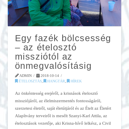
Egy fazék bölcsesség
– az ételosztó
missziótól az
önmegvalósításig
ADMIN
2018-10-14
ÉTELOSZTÁS
,
HANGTÁR
,
HÍREK
Az önkéntesség erejéről, a krisnások ételosztó
missziójáról, az élelmiszermentés fontosságáról,
szerzetesi életről, saját életútjáról és az Ételt az Életért
Alapítvány terveiről is mesélt Szanyi-Karl Attila, az
ételosztások vezetője, aki Krisna-hívő lelkész, a Civil