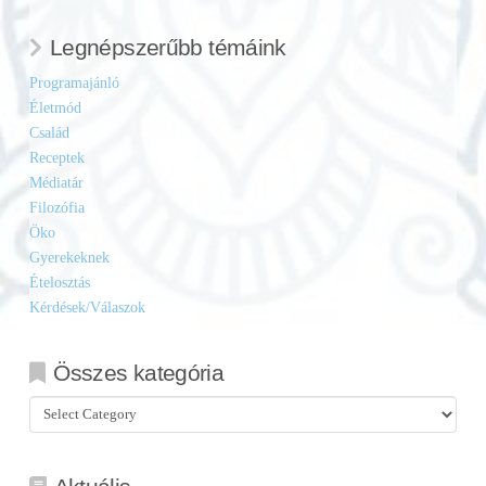
Legnépszerűbb témáink
Programajánló
Életmód
Család
Receptek
Médiatár
Filozófia
Öko
Gyerekeknek
Ételosztás
Kérdések/Válaszok
Összes kategória
Összes
kategória