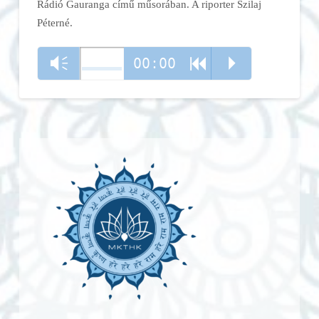
Rádió Gauranga című műsorában. A riporter Szilaj
Péterné.
00:00
Vm
R
P