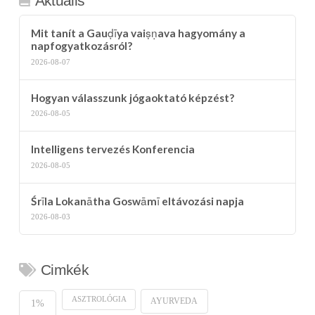
Aktuális
Mit tanít a Gauḍīya vaiṣṇava hagyomány a
napfogyatkozásról?
2026-08-07
Hogyan válasszunk jógaoktató képzést?
2026-08-05
Intelligens tervezés Konferencia
2026-08-05
Śrīla Lokanātha Goswāmī eltávozási napja
2026-08-03
Cimkék
ASZTROLÓGIA
AYURVEDA
1%