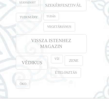
SZANSZKRIT
SZEKÉRFESZTIVÁL
TUDÁS
TUDOMÁNY
VEGETÁRIÁNUS
VISSZA ISTENHEZ
MAGAZIN
VÍZ
ZENE
VÉDIKUS
ÉTELOSZTÁS
ÖKO