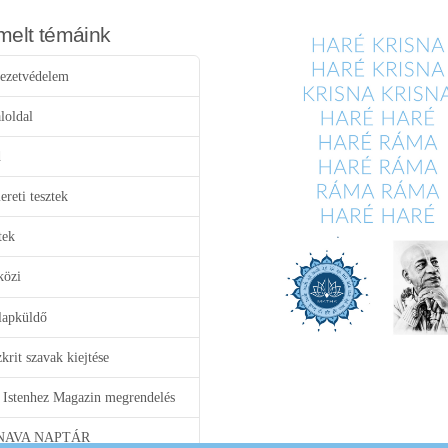
melt témáink
ezetvédelem
loldal
d
reti tesztek
tek
közi
lapküldő
krit szavak kiejtése
 Istenhez Magazin megrendelés
NAVA NAPTÁR