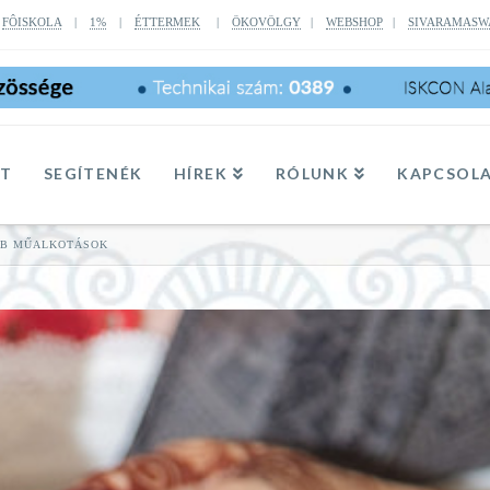
|
FÔISKOLA
|
1%
|
ÉTTERMEK
|
ÖKOVÖLGY
|
WEBSHOP
|
SIVARAMASW
TT
SEGÍTENÉK
HÍREK
RÓLUNK
KAPCSOL
BB MŰALKOTÁSOK