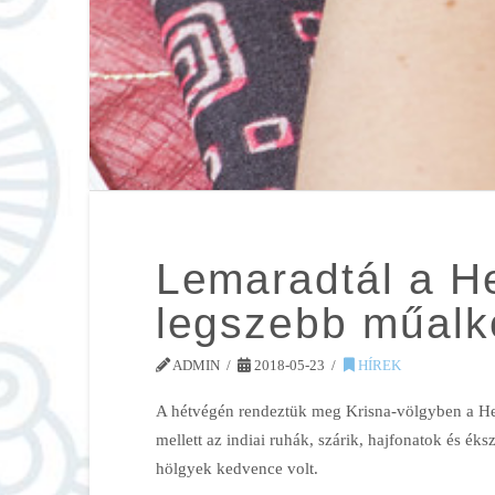
Lemaradtál a He
legszebb műalk
ADMIN
2018-05-23
HÍREK
A hétvégén rendeztük meg Krisna-völgyben a Hen
mellett az indiai ruhák, szárik, hajfonatok és ék
hölgyek kedvence volt.