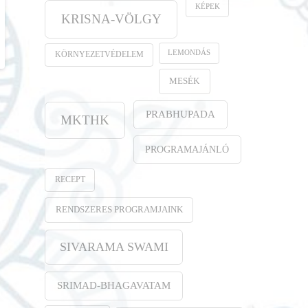
KÉPEK
KRISNA-VÖLGY
LEMONDÁS
KÖRNYEZETVÉDELEM
MESÉK
PRABHUPADA
MKTHK
PROGRAMAJÁNLÓ
RECEPT
RENDSZERES PROGRAMJAINK
SIVARAMA SWAMI
SRIMAD-BHAGAVATAM