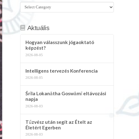
Összes
kategória
Aktuális
Hogyan válasszunk jógaoktató
képzést?
2026-08-05
Intelligens tervezés Konferencia
2026-08-05
Śrīla Lokanātha Goswāmī eltávozási
napja
2026-08-03
Tűzvész után segít az Ételt az
Életért Egerben
2026-08-03