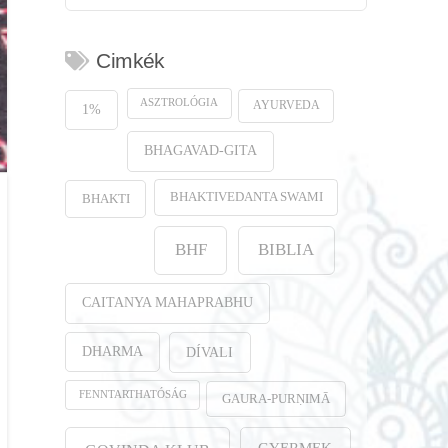
Cimkék
ASZTROLÓGIA
AYURVEDA
1%
BHAGAVAD-GITA
BHAKTIVEDANTA SWAMI
BHAKTI
BHF
BIBLIA
CAITANYA MAHAPRABHU
DHARMA
DÍVALI
FENNTARTHATÓSÁG
GAURA-PURṆIMĀ
GYERMEK