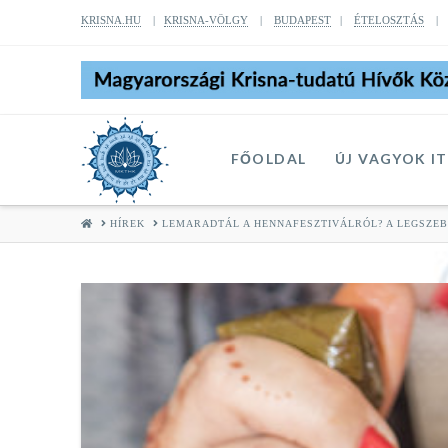
KRISNA.HU
|
KRISNA-VÖLGY
|
BUDAPEST
|
ÉTELOSZTÁS
FŐOLDAL
ÚJ VAGYOK I
HOME
HÍREK
LEMARADTÁL A HENNAFESZTIVÁLRÓL? A LEGSZE