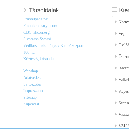
Társoldalak
Kie
Prabhupada.net
Körny
Founderacharya.com
GBC.iskcon.org
Vega a
Sivarama Swami
Csalá
Védikus Tudományok Kutatóközpontja
108.hu
Önisme
Közösség.krisna.hu
Recep
Webshop
Adatvédelem
Vallás
Sajtószoba
Impresszum
Képes
Sitemap
Szansz
Kapcsolat
Vissza
VAIS