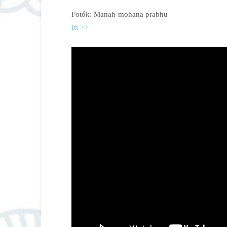
Fotók: Manah-mohana prabhu
Itt >>