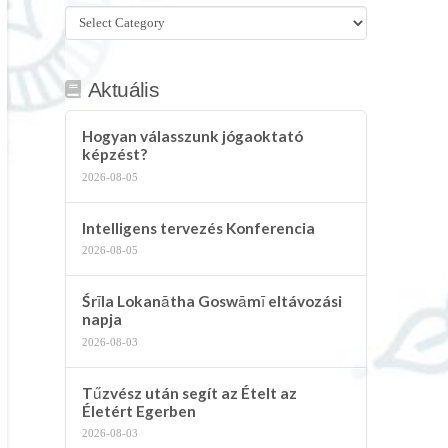
Összes
kategória
Aktuális
Hogyan válasszunk jógaoktató
képzést?
2026-08-05
Intelligens tervezés Konferencia
2026-08-05
Śrīla Lokanātha Goswāmī eltávozási
napja
2026-08-03
Tűzvész után segít az Ételt az
Életért Egerben
2026-08-03