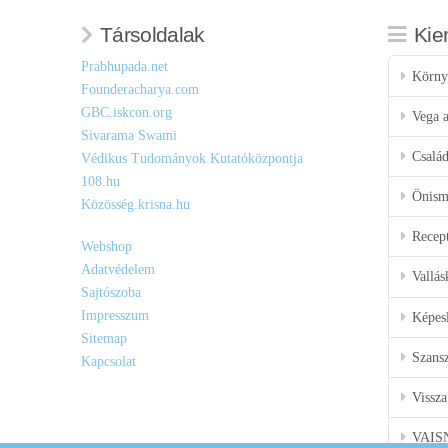
Társoldalak
Kie
Prabhupada.net
Körny
Founderacharya.com
GBC.iskcon.org
Vega a
Sivarama Swami
Csalá
Védikus Tudományok Kutatóközpontja
108.hu
Önisme
Közösség.krisna.hu
Recep
Webshop
Adatvédelem
Vallás
Sajtószoba
Impresszum
Képes
Sitemap
Szansz
Kapcsolat
Vissza
VAIS