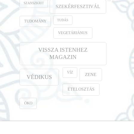
SZANSZKRIT
SZEKÉRFESZTIVÁL
TUDÁS
TUDOMÁNY
VEGETÁRIÁNUS
VISSZA ISTENHEZ
MAGAZIN
VÍZ
ZENE
VÉDIKUS
ÉTELOSZTÁS
ÖKO