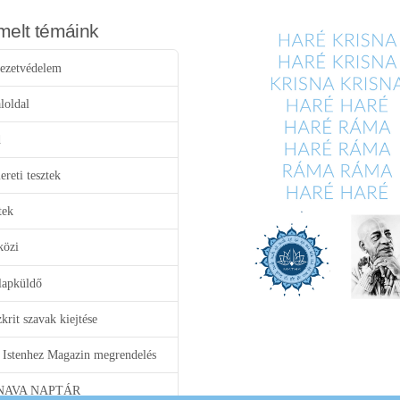
melt témáink
ezetvédelem
loldal
d
reti tesztek
tek
közi
lapküldő
krit szavak kiejtése
 Istenhez Magazin megrendelés
NAVA NAPTÁR