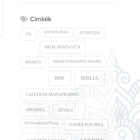
Cimkék
ASZTROLÓGIA
AYURVEDA
1%
BHAGAVAD-GITA
BHAKTIVEDANTA SWAMI
BHAKTI
BHF
BIBLIA
CAITANYA MAHAPRABHU
DHARMA
DÍVALI
FENNTARTHATÓSÁG
GAURA-PURṆIMĀ
GYERMEK