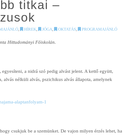
b titkai –
uzusok
MAJÁNLÓ
,
HÍREK
,
JÓGA
,
OKTATÁS
,
PROGRAMAJÁNLÓ
anta Hittudományi Főiskolán.
 egyesíteni, a nidrá szó pedig alvást jelent. A kettő együtt,
, alvás nélküli alvás, pszichikus alvás állapota, amelynek
anajama-alaptanfolyam-1
 hogy csukjuk be a szemünket. De vajon milyen érzés lehet, ha