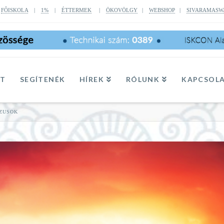
|
FÔISKOLA
|
1%
|
ÉTTERMEK
|
ÖKOVÖLGY
|
WEBSHOP
|
SIVARAMASW
TT
SEGÍTENÉK
HÍREK
RÓLUNK
KAPCSOL
UZUSOK