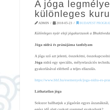
A jóga legmélyeb
különleges kur
ADMIN
2018-05-23
BUDAPEST PROGRA
Különleges nyár eleji jógakurzusok a Bhaktived
Jóga nidrá és pránájáma tanfolyam
A jóga szó azt jelenti, összekötni, összekapcsolni,
Jóga
nidrá egy speciális, mélyrelaxációs technika
gyakorlásával elérhető a teljes ellazulás.
https://www.bhf.hu/esemenyek/joga-nidra-es-pr
Láthatatlan jóga
Sokszor hallhatjuk a jógaórán egyes ászanáknál,
egész idő alatt csukott szemmel gyakorlunk?