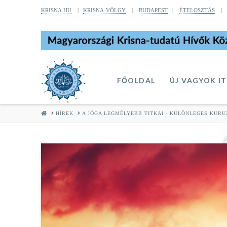
KRISNA.HU
|
KRISNA-VÖLGY
|
BUDAPEST
|
ÉTELOSZTÁS
FŐOLDAL
ÚJ VAGYOK I
HOME
HÍREK
A JÓGA LEGMÉLYEBB TITKAI - KÜLÖNLEGES KUR