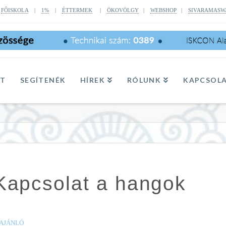
|
FÔISKOLA
|
1%
|
ÉTTERMEK
|
ÖKOVÖLGY
|
WEBSHOP
|
SIVARAMASW
TT
SEGÍTENÉK
HÍREK
RÓLUNK
KAPCSOL
Kapcsolat a hangok
AJÁNLÓ