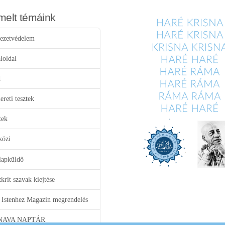
melt témáink
ezetvédelem
loldal
d
reti tesztek
tek
közi
lapküldő
krit szavak kiejtése
 Istenhez Magazin megrendelés
NAVA NAPTÁR