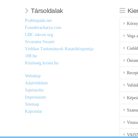
Társoldalak
Kie
Prabhupada.net
Körny
Founderacharya.com
GBC.iskcon.org
Vega a
Sivarama Swami
Csalá
Védikus Tudományok Kutatóközpontja
108.hu
Önisme
Közösség.krisna.hu
Recep
Webshop
Adatvédelem
Vallás
Sajtószoba
Impresszum
Képes
Sitemap
Szansz
Kapcsolat
Vissza
VAIS