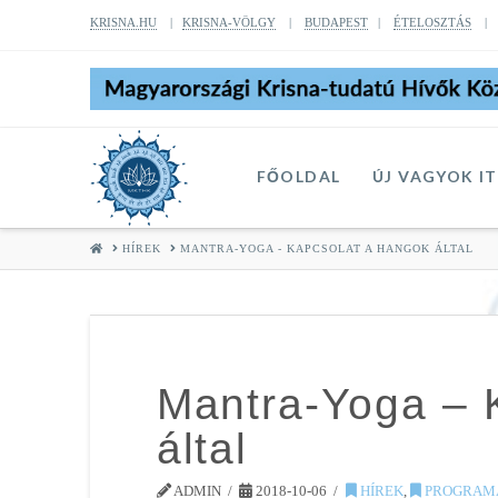
KRISNA.HU
|
KRISNA-VÖLGY
|
BUDAPEST
|
ÉTELOSZTÁS
FŐOLDAL
ÚJ VAGYOK I
HOME
HÍREK
MANTRA-YOGA - KAPCSOLAT A HANGOK ÁLTAL
Mantra-Yoga – 
által
ADMIN
2018-10-06
HÍREK
,
PROGRAM