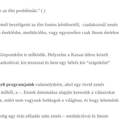
 az élet problémáit.” (
)
tnél beszélgetni az élet fontos kérdéseiről,
csatlakoznál zenés
s éneklésbe, meditációba, vagy egyszerűen csak finom ételekre
Központként is működik. Helyszíne a Kassai úthoz közeli
rkolóval, kis terasszal és bent egy békés kis “szigetként”
eli programjaink
valamelyikére, ahol egy rövid zenés
s műből, a
–
. Ennek útmutatása alapján keressük a válaszokat
k, miért nem vagyunk boldogok e világban, és hogy lehetnénk
edig egy órás előadás után zenés
–
meditációval és finom