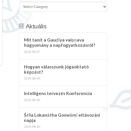
Összes
kategória
Aktuális
Mit tanít a Gauḍīya vaiṣṇava
hagyomány a napfogyatkozásról?
2026-08-07
Hogyan válasszunk jógaoktató
képzést?
2026-08-05
Intelligens tervezés Konferencia
2026-08-05
Śrīla Lokanātha Goswāmī eltávozási
napja
2026-08-03