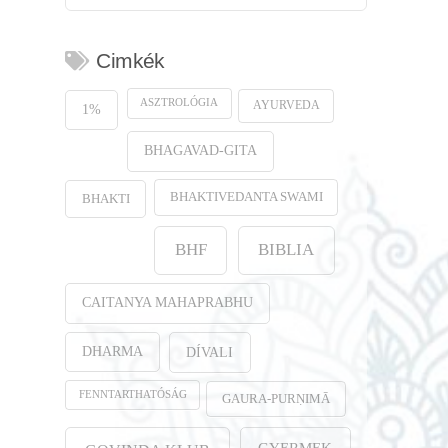
Cimkék
ASZTROLÓGIA
AYURVEDA
1%
BHAGAVAD-GITA
BHAKTIVEDANTA SWAMI
BHAKTI
BHF
BIBLIA
CAITANYA MAHAPRABHU
DHARMA
DÍVALI
FENNTARTHATÓSÁG
GAURA-PURṆIMĀ
GYERMEK