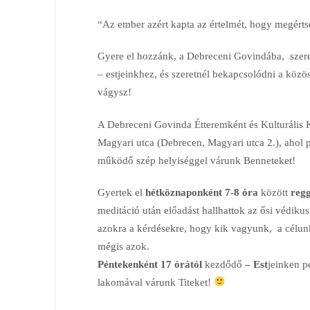
“Az ember azért kapta az értelmét, hogy megértse
Gyere el hozzánk, a Debreceni Govindába,
szere
–
estjeinkhez, és szeretnél bekapcsolódni a közö
vágysz!
A Debreceni Govinda Étteremként és Kulturális 
Magyari utca (Debrecen, Magyari utca 2.), ahol pa
működő szép helyiséggel várunk Benneteket!
Gyertek el
hétköznaponként 7-8 óra
között
regg
meditáció után előadást hallhattok az ősi védiku
azokra a kérdésekre, hogy kik vagyunk,
a célun
mégis azok.
Péntekenként 17 órától
kezdődő
–
Est
jeinken p
lakomával várunk Titeket!