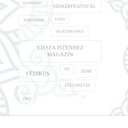
SZANSZKRIT
SZEKÉRFESZTIVÁL
TUDÁS
TUDOMÁNY
VEGETÁRIÁNUS
VISSZA ISTENHEZ
MAGAZIN
VÍZ
ZENE
VÉDIKUS
ÉTELOSZTÁS
ÖKO