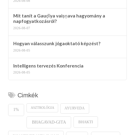
2026-08-08
Mit tanít a Gauḍīya vaiṣṇava hagyomány a
napfogyatkozásról?
2026-08-07
Hogyan válasszunk jógaoktató képzést?
2026-08-05
Intelligens tervezés Konferencia
2026-08-05
Cimkék
ASZTROLÓGIA
AYURVEDA
1%
BHAKTI
BHAGAVAD-GITA