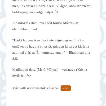
menjünk vissza Hozzá a lelki világba, ahol szeretettel,
boldogságban szolgálhatjuk Őt.
A haldoklás stádiuma azért fontos időszak az
életünkben, mert
“Bárki legyen is az, ha élete végén egyedül Rám
emlékezve hagyja el testét, minden kétséget kizárva
azonnal eléri az Én természetemet.” – Bhahavad gita
8.5.
Madhupati dász (Mérő Mátyás) – vaisnava (Krisna-
hívő) lelkész
Más vallási képviselők válaszai:
» link