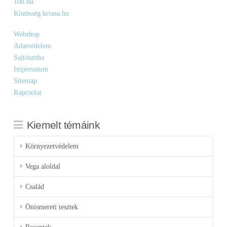
108.hu
Közösség.krisna.hu
Webshop
Adatvédelem
Sajtószoba
Impresszum
Sitemap
Kapcsolat
Kiemelt témáink
Környezetvédelem
Vega aloldal
Család
Önismereti tesztek