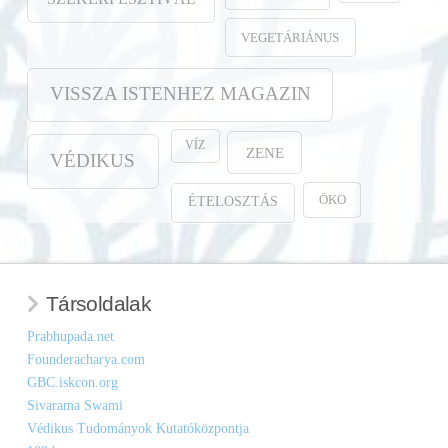
VEGETÁRIÁNUS
VISSZA ISTENHEZ MAGAZIN
VÍZ
ZENE
VÉDIKUS
ÖKO
ÉTELOSZTÁS
Társoldalak
Prabhupada.net
Founderacharya.com
GBC.iskcon.org
Sivarama Swami
Védikus Tudományok Kutatóközpontja