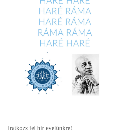
Iratkozz fel hírlevelünkre!