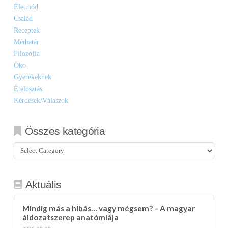
Életmód
Család
Receptek
Médiatár
Filozófia
Öko
Gyerekeknek
Ételosztás
Kérdések/Válaszok
Összes kategória
Összes
kategória
Aktuális
Mindig más a hibás… vagy mégsem? – A magyar
áldozatszerep anatómiája