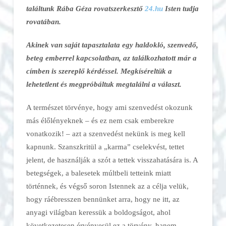
találtunk Rába Géza rovatszerkesztő
24.hu
Isten tudja
rovatában.
Akinek van saját tapasztalata egy haldokló, szenvedő,
beteg emberrel kapcsolatban, az találkozhatott már a
címben is szereplő kérdéssel. Megkíséreltük a
lehetetlent és megpróbáltuk megtalálni a választ.
A természet törvénye, hogy ami szenvedést okozunk
más élőlényeknek – és ez nem csak emberekre
vonatkozik! – azt a szenvedést nekünk is meg kell
kapnunk. Szanszkritül a „karma” cselekvést, tettet
jelent, de használják a szót a tettek visszahatására is. A
betegségek, a balesetek múltbeli tetteink miatt
történnek, és végső soron Istennek az a célja velük,
hogy ráébresszen bennünket arra, hogy ne itt, az
anyagi világban keressük a boldogságot, ahol
következetesen érvényesül ez a törvény, hanem