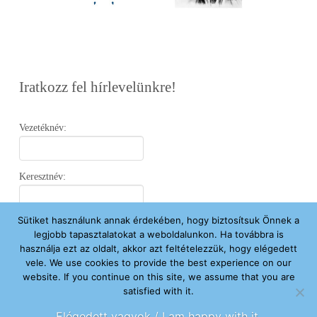
Iratkozz fel hírlevelünkre!
Vezetéknév:
Keresztnév:
Sütiket használunk annak érdekében, hogy biztosítsuk Önnek a
Email:
legjobb tapasztalatokat a weboldalunkon. Ha továbbra is
használja ezt az oldalt, akkor azt feltételezzük, hogy elégedett
vele. We use cookies to provide the best experience on our
Elfogadom az
Adatvédelmi Nyilatkozatot
.
website. If you continue on this site, we assume that you are
satisfied with it.
Feliratkozom
Elégedett vagyok / I am happy with it.