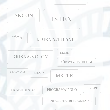
ISKCON
ISTEN
JÓGA
KRISNA-TUDAT
KÉPEK
KRISNA-VÖLGY
KÖRNYEZETVÉDELEM
LEMONDÁS
MESÉK
MKTHK
RECEPT
PROGRAMAJÁNLÓ
PRABHUPADA
RENDSZERES PROGRAMJAINK