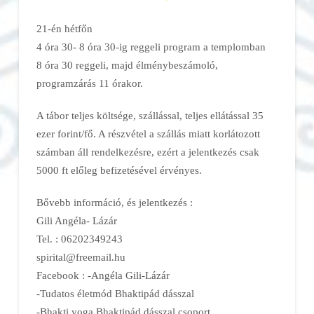
21-én hétfőn
4 óra 30- 8 óra 30-ig reggeli program a templomban
8 óra 30 reggeli, majd élménybeszámoló,
programzárás 11 órakor.
A tábor teljes költsége, szállással, teljes ellátással 35
ezer forint/fő. A részvétel a szállás miatt korlátozott
számban áll rendelkezésre, ezért a jelentkezés csak
5000 ft előleg befizetésével érvényes.
Bővebb információ, és jelentkezés :
Gili Angéla- Lázár
Tel. : 06202349243
spirital@freemail.hu
Facebook : -Angéla Gili-Lázár
-Tudatos életmód Bhaktipád dásszal
-Bhakti yoga Bhaktipád dásszal csoport