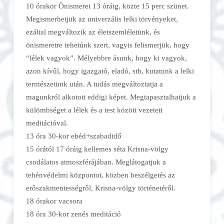
10 órakor Önismeret 13 óráig, közte 15 perc szünet.
Megismerhetjük az univerzális lelki törvényeket,
ezáltal megváltozik az életszemléletünk, és
önismeretre tehetúnk szert, vagyis felismerjük, hogy
“lélek vag
yok”. Mélyebbre ásunk, hogy ki vagyok,
azon kívűl, hogy igazgató, eladó, stb, kutatunk a lelki
természetünk után. A tudás megváltoztatja a
magunkról alkotott eddigi képet. Megtapasztalhatjuk a
külömbséget a lélek és a test között vezetett
meditációval.
13 óra 30-kor ebéd+szabadidő
15 órától 17 óráig kellemes séta Krisna-völgy
csodálatos atmoszférájában. Meglátogatjuk a
tehénvédelmi központot, közben beszélgetés az
erőszakmentességről, Krisna-völgy történetéről.
18 órakor vacsora
18 óra 30-kor zenés meditáció