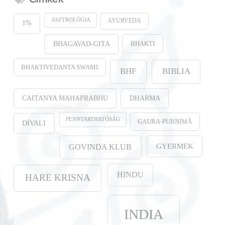
ASZTROLÓGIA
AYURVEDA
1%
BHAKTI
BHAGAVAD-GITA
BHAKTIVEDANTA SWAMI
BHF
BIBLIA
CAITANYA MAHAPRABHU
DHARMA
FENNTARTHATÓSÁG
GAURA-PURṆIMĀ
DÍVALI
GYERMEK
GOVINDA KLUB
HINDU
HARE KRISNA
INDIA