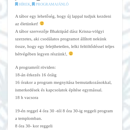
HÍREK
,
PROGRAMAJÁNLÓ
A tábor egy lehetőség, hogy új lappal tudjuk kezdeni
az életünket!
A tábor szervezője Bhaktipád dász Krisna-völgyi
szerzetes, aki csodálatos programot állított nekünk
össze, hogy egy felejthetetlen, lelki feltöltődéssel teljes
hétvégében legyen részünk!,
A programról röviden:
18-án érkezés 16 óráig
16 órakor a program megnyitása bemutatkozásokkal,
ismerkedések és kapcsolatok építése egymással.
18 h vacsora
19-én reggel 4 óra 30 -tól 8 óra 30-ig reggeli program
a templomban.
8 óra 30- kor reggeli