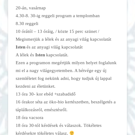
20-án, vasárnap
4.30-8. 30-ig reggeli program a templomban
8.30 reggeli
10 órától – 13 óráig, / közte 15 perc szünet /
Megismerjük a lélek és az anyagi világ kapcsolatát
Isten
és az anyagi világ kapcsolatát
A lélek és
Isten
kapcsolatát.
Ezen a programon megértjük milyen helyet foglalunk
mi el a nagy világegyetemben. A hétvége egy új
szemléletet fog nekünk adni, hogy tudjuk új lappal
kezdeni az életünket.
13 óra 30- kor ebéd +szabadidő
16 órakor séta az öko-bio kertészetben, beszélgetés a
táplálkozásról, emésztésről.
18 óra vacsora
18 óra 30-tól kérdések és válaszok. Tökéletes
kérdésekre tökéletes válasz.