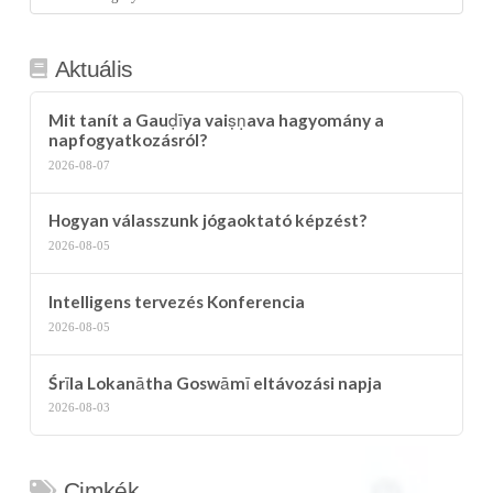
kategória
Aktuális
Mit tanít a Gauḍīya vaiṣṇava hagyomány a
napfogyatkozásról?
2026-08-07
Hogyan válasszunk jógaoktató képzést?
2026-08-05
Intelligens tervezés Konferencia
2026-08-05
Śrīla Lokanātha Goswāmī eltávozási napja
2026-08-03
Cimkék