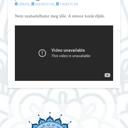
HÍREK
,
MÉDIATÁR
,
VIDEÓTÁR
Nem szabadulhatsz meg tőle. A stressz korát éljük.