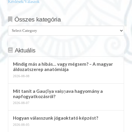
Kérdések/Válaszok
Összes kategória
Összes
kategória
Aktuális
Mindig más a hibás… vagy mégsem? – A magyar
áldozatszerep anatómiája
2026-08-08
Mit tanít a Gauḍīya vaiṣṇava hagyomány a
napfogyatkozásról?
2026-08-07
Hogyan válasszunk jógaoktató képzést?
2026-08-05