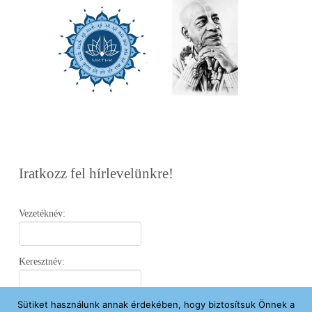
Iratkozz fel hírlevelünkre!
Vezetéknév:
Keresztnév:
Sütiket használunk annak érdekében, hogy biztosítsuk Önnek a
Email: