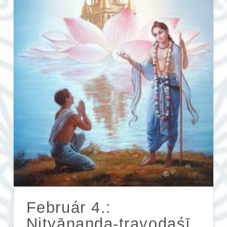
Február 4.:
Nityānanda-trayodaśī