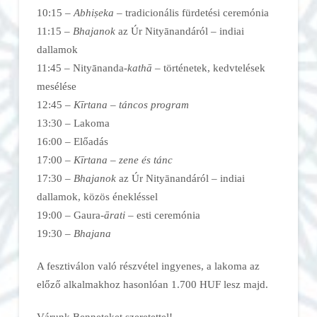
10:15 –
Abhiṣeka –
tradicionális fürdetési ceremónia
11:15 –
Bhajanok
az Úr Nityānandáról – indiai
dallamok
11:45 – Nityānanda-
kathā –
történetek, kedvtelések
mesélése
12:45 –
Kīrtana – táncos program
13:30
–
Lakoma
16:00 – Előadás
17:00 –
Kīrtana – zene és tánc
17:30 –
Bhajanok
az Úr Nityānandáról – indiai
dallamok, közös énekléssel
19:00
–
Gaura-
ārati –
esti ceremónia
19:30 –
Bhajana
​A fesztiválon való részvétel ingyenes, a lakoma az
előző alkalmakhoz hasonlóan 1.700 HUF lesz majd.
Várunk Benneteket szeretettel!