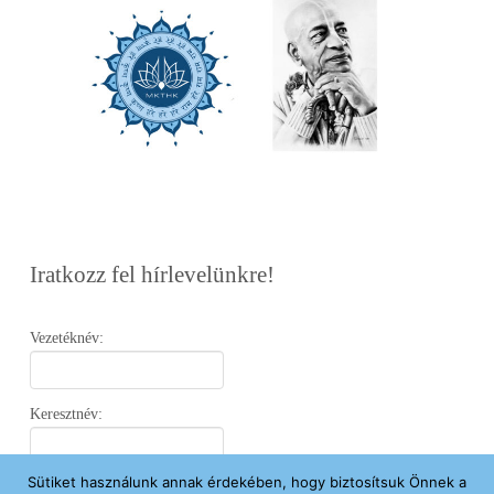
Iratkozz fel hírlevelünkre!
Vezetéknév:
Keresztnév:
Sütiket használunk annak érdekében, hogy biztosítsuk Önnek a
Email: