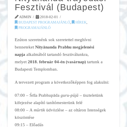
Fesztivál (Budapest)
ADMIN
2018-02-01
BUDAPEST PROGRAMAJÁNLÓ
,
HÍREK
,
PROGRAMAJÁNLÓ
Ezúton szeretnénk sok szeretettel meghívni
benneteket
Nityānanda Prabhu megjelenési
napja
alkalmából tartandó fesztiválunkra,
melyet
2018. február 04-én (vasárnap)
tartunk a
Budapesti Templomban.
A tervezett program a következőképpen fog alakulni:
07:00
–
Śrīla Prabhupāda
guru-pūjā
– tiszteletünk
kifejezése alapító tanítómesterünk felé
08:00
–
A
mūrtik
üdvözlése – az oltáron Istenségek
köszöntése
09:15
–
Előadás