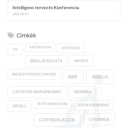
Intelligens tervezés Konferencia
2026-08-05
Cimkék
ASZTROLÓGIA
AYURVEDA
1%
BHAKTI
BHAGAVAD-GITA
BHAKTIVEDANTA SWAMI
BHF
BIBLIA
CAITANYA MAHAPRABHU
DHARMA
FENNTARTHATÓSÁG
GAURA-PURṆIMĀ
DÍVALI
GYERMEK
GOVINDA KLUB