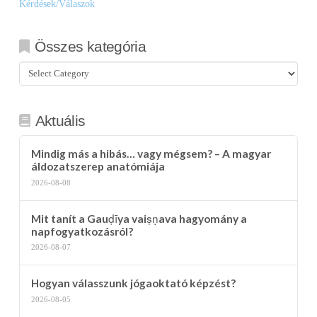
Kérdések/Válaszok
Összes kategória
Összes
kategória
Aktuális
Mindig más a hibás… vagy mégsem? – A magyar
áldozatszerep anatómiája
2026-08-08
Mit tanít a Gauḍīya vaiṣṇava hagyomány a
napfogyatkozásról?
2026-08-07
Hogyan válasszunk jógaoktató képzést?
2026-08-05