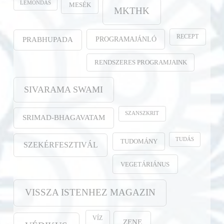
LEMONDÁS
MESÉK
MKTHK
RECEPT
PROGRAMAJÁNLÓ
PRABHUPADA
RENDSZERES PROGRAMJAINK
SIVARAMA SWAMI
SZANSZKRIT
SRIMAD-BHAGAVATAM
TUDÁS
TUDOMÁNY
SZEKÉRFESZTIVÁL
VEGETÁRIÁNUS
VISSZA ISTENHEZ MAGAZIN
VÍZ
ZENE