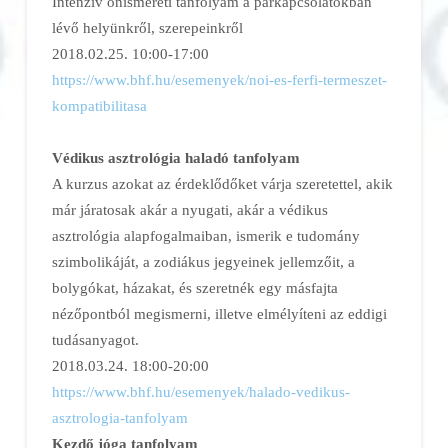
Intenzív önismereti tanfolyam a párkapcsolatokban
lévő helyünkről, szerepeinkről
2018.02.25. 10:00-17:00
https://www.bhf.hu/esemenyek/
noi-es-ferfi-termeszet-
kompatibilitasa
Védikus asztrológia haladó tanfolyam
A kurzus azokat az érdeklődőket várja szeretettel, akik
már járatosak akár a nyugati, akár a védikus
asztrológia alapfogalmaiban, ismerik e tudomány
szimbolikáját, a zodiákus jegyeinek jellemzőit, a
bolygókat, házakat, és szeretnék egy másfajta
nézőpontból megismerni, illetve elmélyíteni az eddigi
tudásanyagot.
2018.03.24. 18:00-20:00
https://www.bhf.hu/esemenyek/halado-vedikus-
asztrologia-tanfolyam
Kezdő jóga tanfolyam