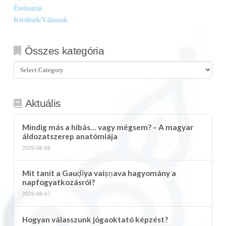
Ételosztás
Kérdések/Válaszok
Összes kategória
Összes
kategória
Aktuális
Mindig más a hibás… vagy mégsem? – A magyar
áldozatszerep anatómiája
2026-08-08
Mit tanít a Gauḍīya vaiṣṇava hagyomány a
napfogyatkozásról?
2026-08-07
Hogyan válasszunk jógaoktató képzést?