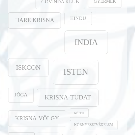
GYERMEK
GOVINDA KLUB
HINDU
HARE KRISNA
INDIA
ISKCON
ISTEN
JÓGA
KRISNA-TUDAT
KÉPEK
KRISNA-VÖLGY
KÖRNYEZETVÉDELEM