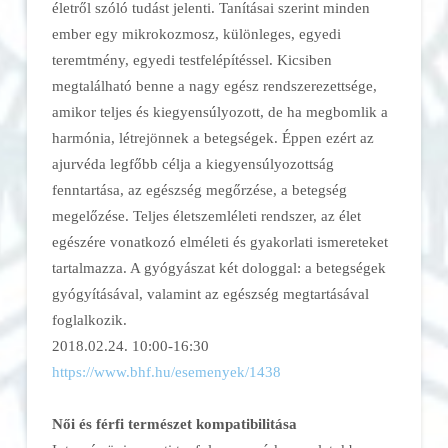
életről szóló tudást jelenti. Tanításai szerint minden
ember egy mikrokozmosz, különleges, egyedi
teremtmény, egyedi testfelépítéssel. Kicsiben
megtalálható benne a nagy egész rendszerezettsége,
amikor teljes és kiegyensúlyozott, de ha megbomlik a
harmónia, létrejönnek a betegségek. Éppen ezért az
ajurvéda legfőbb célja a kiegyensúlyozottság
fenntartása, az egészség megőrzése, a betegség
megelőzése. Teljes életszemléleti rendszer, az élet
egészére vonatkozó elméleti és gyakorlati ismereteket
tartalmazza. A gyógyászat két dologgal: a betegségek
gyógyításával, valamint az egészség megtartásával
foglalkozik.
2018.02.24. 10:00-16:30
https://www.bhf.hu/esemenyek/
1438
Női és férfi természet kompatibilitása