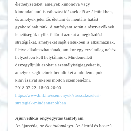
élethelyzeteket, amelyek kimondva vagy
kimondatlanul is változást idéznek elő az életünkben,
és amelyek jelentős élettani és mentális hatást
gyakorolnak ránk. A tanfolyam során a résztvevőknek
lehetőségük nyílik feltárni azokat a megküzdési
stratégiákat, amelyeket saját életükben is alkalmaznak,
illetve alkalmazhatnának, amikor egy érzelmileg nehéz
helyzetben kell helytállniuk. Mindemellett
összegyűjtjük azokat a személyiségjegyeket is,
amelyek segíthetnek bennünket a mindennapok
kihívásaival sikeres módon szembenézni.
2018.02.22. 18:00-20:00
https://www.bhf.hu/esemenyek/
stresszkezelesi-
strategiak-
mindennapokban
Ájurvédikus öngyógyítás tanfolyam
Az ájurvéda,
az élet tudománya
. Az életről és hosszú