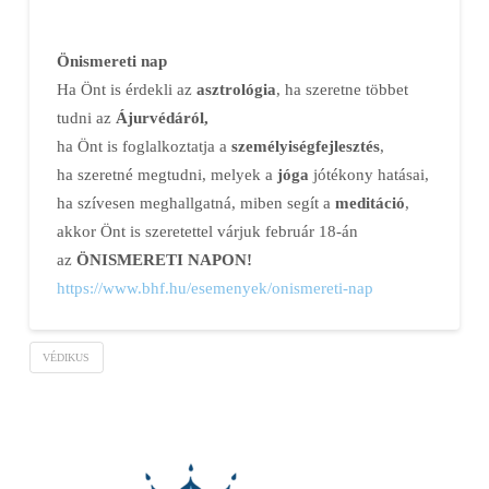
Önismereti nap
Ha Önt is érdekli az
asztrológia
, ha szeretne többet
tudni az
Ájurvédáról,
ha Önt is foglalkoztatja a
személyiségfejlesztés
,
ha szeretné megtudni, melyek a
jóga
jótékony hatásai,
ha szívesen meghallgatná, miben segít a
meditáció
,
akkor Önt is szeretettel várjuk február 18-án
az
ÖNISMERETI NAPON!
https://www.bhf.hu/esemenyek/
onismereti-nap
VÉDIKUS