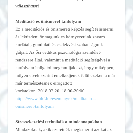
választhatsz!
Meditáció és önismeret tanfolyam
Ez a meditációs és önismereti képzés segít felismerni
és leküzdeni önmagunk és környezetünk zavaró
korlátait, gondolati és cselekvési szabadságunk
gátjait. Az ősi védikus pszichológia szemlélet-
rendszere által, valamint a meditáció segítségével a
tanfolyam hallgatói megtanulják azt, hogy miképpen,
milyen elvek szerint emelkedjenek felül ezeken a már-
már természetesnek elfogadott
korlátokon. 2018.02.20. 18:00-20:00
https://www.bhf.hu/esemenyek/
meditacio-es-
onismeret-
tanfolyam
Stresszkezelési technikák a mindennapokban
Mindazoknak, akik szeretnék megismerni azokat az