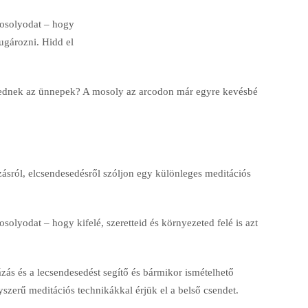
 mosolyodat – hogy
 sugározni. Hidd el
lednek az ünnepek? A mosoly az arcodon már egyre kevésbé
sról, elcsendesedésről szóljon egy különleges meditációs
solyodat – hogy kifelé, szeretteid és környezeted felé is azt
ás és a lecsendesedést segítő és bármikor ismételhető
yszerű meditációs technikákkal érjük el a belső csendet.