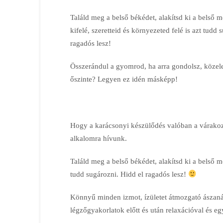
Találd meg a belső békédet, alakítsd ki a belső
kifelé, szeretteid és környezeted felé is azt tudd
ragadós lesz!
Összerándul a gyomrod, ha arra gondolsz, köze
őszinte? Legyen ez idén másképp!
Hogy a karácsonyi készülődés valóban a várakozá
alkalomra hívunk.
Találd meg a belső békédet, alakítsd ki a belső mo
tudd sugározni. Hidd el ragadós lesz!
Könnyű minden izmot, ízületet átmozgató ászanáz
légzőgyakorlatok előtt és után relaxációval és eg