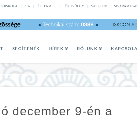
|
FÔISKOLA
|
1%
|
ÉTTERMEK
|
ÖKOVÖLGY
|
WEBSHOP
|
SIVARAMASW
TT
SEGÍTENÉK
HÍREK
RÓLUNK
KAPCSOL
ió december 9-én a