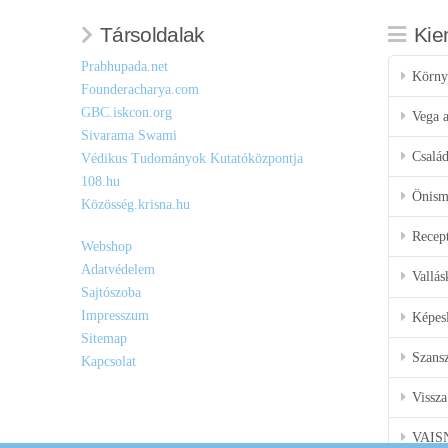
Társoldalak
Kie
Prabhupada.net
Körny
Founderacharya.com
GBC.iskcon.org
Vega a
Sivarama Swami
Csalá
Védikus Tudományok Kutatóközpontja
108.hu
Önisme
Közösség.krisna.hu
Recep
Webshop
Adatvédelem
Vallás
Sajtószoba
Impresszum
Képes
Sitemap
Szansz
Kapcsolat
Vissza
VAIS