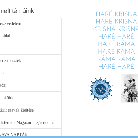
melt témáink
ezetvédelem
loldal
d
reti tesztek
tek
közi
lapküldő
krit szavak kiejtése
 Istenhez Magazin megrendelés
NAVA NAPTÁR