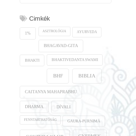
Cimkék
ASZTROLÓGIA
AYURVEDA
1%
BHAGAVAD-GITA
BHAKTIVEDANTA SWAMI
BHAKTI
BHF
BIBLIA
CAITANYA MAHAPRABHU
DHARMA
DÍVALI
FENNTARTHATÓSÁG
GAURA-PURṆIMĀ
GYERMEK