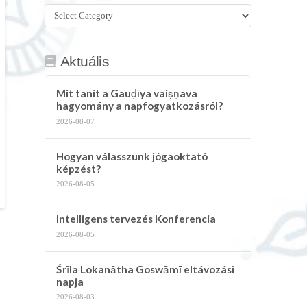
Összes
kategória
Aktuális
Mit tanít a Gauḍīya vaiṣṇava
hagyomány a napfogyatkozásról?
2026-08-07
Hogyan válasszunk jógaoktató
képzést?
2026-08-05
Intelligens tervezés Konferencia
2026-08-05
Śrīla Lokanātha Goswāmī eltávozási
napja
2026-08-03