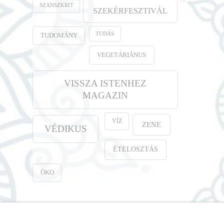
SZANSZKRIT
SZEKÉRFESZTIVÁL
TUDÁS
TUDOMÁNY
VEGETÁRIÁNUS
VISSZA ISTENHEZ
MAGAZIN
VÍZ
ZENE
VÉDIKUS
ÉTELOSZTÁS
ÖKO