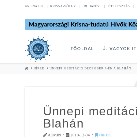
KRISNA.HU
|
KRISNA-VÖLGY
|
BUDAPEST
|
ÉTELOSZTÁS
FŐOLDAL
ÚJ VAGYOK I
HOME
HÍREK
ÜNNEPI MEDITÁCIÓ DECEMBER 9-ÉN A BLAHÁN
Ünnepi meditác
Blahán
ADMIN
2018-12-04
HÍREK