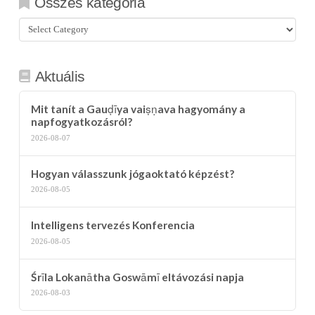
Összes kategória
Összes
kategória
Aktuális
Mit tanít a Gauḍīya vaiṣṇava hagyomány a
napfogyatkozásról?
2026-08-07
Hogyan válasszunk jógaoktató képzést?
2026-08-05
Intelligens tervezés Konferencia
2026-08-05
Śrīla Lokanātha Goswāmī eltávozási napja
2026-08-03