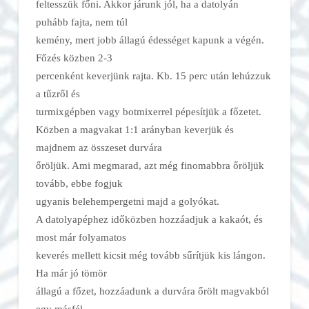
feltesszük főni. Akkor járunk jól, ha a datolyán
puhább fajta, nem túl
kemény, mert jobb állagú édességet kapunk a végén.
Főzés közben 2-3
percenként keverjünk rajta. Kb. 15 perc után lehúzzuk
a tűzről és
turmixgépben vagy botmixerrel pépesítjük a főzetet.
Közben a magvakat 1:1 arányban keverjük és
majdnem az összeset durvára
őröljük. Ami megmarad, azt még finomabbra őröljük
tovább, ebbe fogjuk
ugyanis belehempergetni majd a golyókat.
A datolyapéphez időközben hozzáadjuk a kakaót, és
most már folyamatos
keverés mellett kicsit még tovább sűrítjük kis lángon.
Ha már jó tömör
állagú a főzet, hozzáadunk a durvára őrölt magvakból
egy másfél