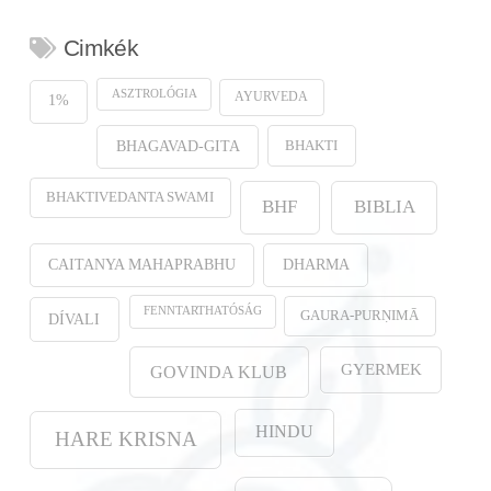
Cimkék
ASZTROLÓGIA
AYURVEDA
1%
BHAKTI
BHAGAVAD-GITA
BHAKTIVEDANTA SWAMI
BHF
BIBLIA
CAITANYA MAHAPRABHU
DHARMA
FENNTARTHATÓSÁG
GAURA-PURṆIMĀ
DÍVALI
GYERMEK
GOVINDA KLUB
HINDU
HARE KRISNA