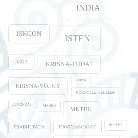
INDIA
ISKCON
ISTEN
JÓGA
KRISNA-TUDAT
KÉPEK
KRISNA-VÖLGY
KÖRNYEZETVÉDELEM
LEMONDÁS
MESÉK
MKTHK
RECEPT
PROGRAMAJÁNLÓ
PRABHUPADA