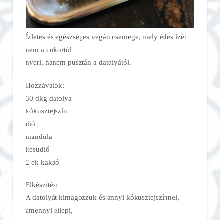
Ízletes és egészséges vegán csemege, mely édes ízét
nem a cukortól
nyeri, hanem pusztán a datolyától.
Hozzávalók:
30 dkg datolya
kókusztejszín
dió
mandula
kesudió
2 ek kakaó
Elkészítés:
A datolyát kimagozzuk és annyi kókusztejszínnel,
amennyi ellepi,