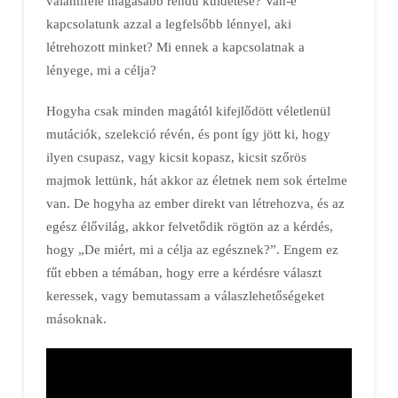
valamiféle magasabb rendű küldetése? Van-e
kapcsolatunk azzal a legfelsőbb lénnyel, aki
létrehozott minket? Mi ennek a kapcsolatnak a
lényege, mi a célja?
Hogyha csak minden magától kifejlődött véletlenül
mutációk, szelekció révén, és pont így jött ki, hogy
ilyen csupasz, vagy kicsit kopasz, kicsit szőrös
majmok lettünk, hát akkor az életnek nem sok értelme
van. De hogyha az ember direkt van létrehozva, és az
egész élővilág, akkor felvetődik rögtön az a kérdés,
hogy „De miért, mi a célja az egésznek?”. Engem ez
fűt ebben a témában, hogy erre a kérdésre választ
keressek, vagy bemutassam a válaszlehetőségeket
másoknak.