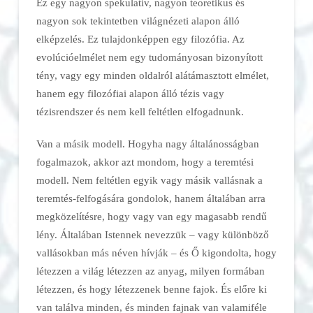
Ez egy nagyon spekulatív, nagyon teoretikus és
nagyon sok tekintetben világnézeti alapon álló
elképzelés. Ez tulajdonképpen egy filozófia. Az
evolúcióelmélet nem egy tudományosan bizonyított
tény, vagy egy minden oldalról alátámasztott elmélet,
hanem egy filozófiai alapon álló tézis vagy
tézisrendszer és nem kell feltétlen elfogadnunk.
Van a másik modell. Hogyha nagy általánosságban
fogalmazok, akkor azt mondom, hogy a teremtési
modell. Nem feltétlen egyik vagy másik vallásnak a
teremtés-felfogására gondolok, hanem általában arra
megközelítésre, hogy vagy van egy magasabb rendű
lény. Általában Istennek nevezzük – vagy különböző
vallásokban más néven hívják – és Ő kigondolta, hogy
létezzen a világ létezzen az anyag, milyen formában
létezzen, és hogy létezzenek benne fajok. És előre ki
van találva minden, és minden fajnak van valamiféle