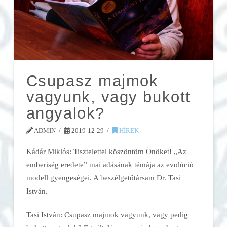
Csupasz majmok
vagyunk, vagy bukott
angyalok?
ADMIN
2019-12-29
HÍREK
Kádár Miklós: Tisztelettel köszöntöm Önöket! „Az
emberiség eredete” mai adásának témája az evolúció
modell gyengeségei. A beszélgetőtársam Dr. Tasi
István.
Tasi István: Csupasz majmok vagyunk, vagy pedig