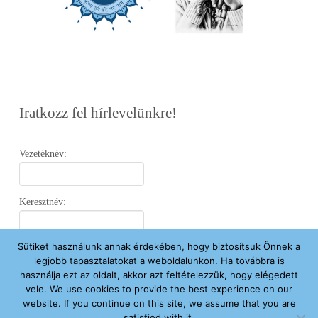
Iratkozz fel hírlevelünkre!
Vezetéknév:
Keresztnév:
Sütiket használunk annak érdekében, hogy biztosítsuk Önnek a
Email:
legjobb tapasztalatokat a weboldalunkon. Ha továbbra is
használja ezt az oldalt, akkor azt feltételezzük, hogy elégedett
vele. We use cookies to provide the best experience on our
Elfogadom az
Adatvédelmi Nyilatkozatot
.
website. If you continue on this site, we assume that you are
satisfied with it.