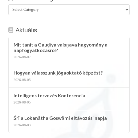
Összes
kategória
Aktuális
Mit tanít a Gauḍīya vaiṣṇava hagyomány a
napfogyatkozásról?
2026-08-07
Hogyan válasszunk jógaoktató képzést?
2026-08-05
Intelligens tervezés Konferencia
2026-08-05
Śrīla Lokanātha Goswāmī eltávozási napja
2026-08-03