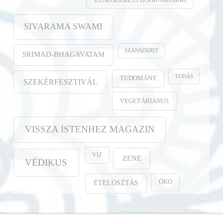
SIVARAMA SWAMI
SZANSZKRIT
SRIMAD-BHAGAVATAM
TUDÁS
TUDOMÁNY
SZEKÉRFESZTIVÁL
VEGETÁRIÁNUS
VISSZA ISTENHEZ MAGAZIN
VÍZ
ZENE
VÉDIKUS
ÖKO
ÉTELOSZTÁS