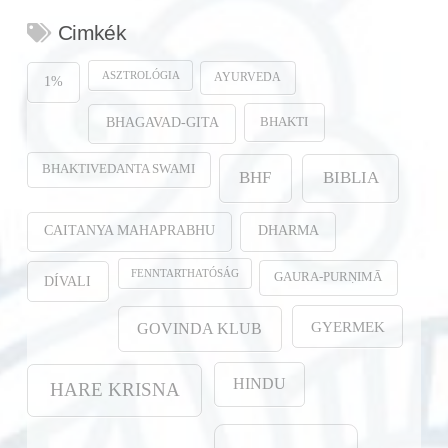
Cimkék
ASZTROLÓGIA
AYURVEDA
1%
BHAKTI
BHAGAVAD-GITA
BHAKTIVEDANTA SWAMI
BHF
BIBLIA
CAITANYA MAHAPRABHU
DHARMA
FENNTARTHATÓSÁG
GAURA-PURṆIMĀ
DÍVALI
GYERMEK
GOVINDA KLUB
HINDU
HARE KRISNA