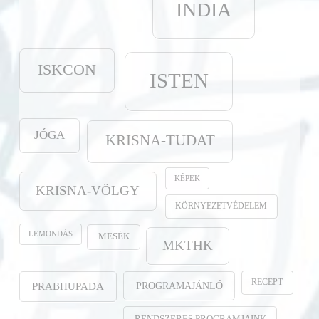
INDIA
ISKCON
ISTEN
JÓGA
KRISNA-TUDAT
KÉPEK
KRISNA-VÖLGY
KÖRNYEZETVÉDELEM
LEMONDÁS
MESÉK
MKTHK
RECEPT
PROGRAMAJÁNLÓ
PRABHUPADA
RENDSZERES PROGRAMJAINK