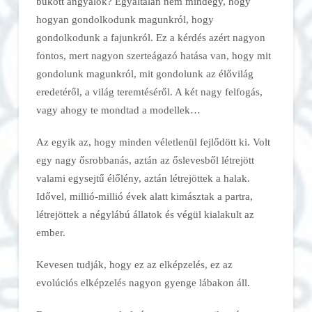
bukott angyalok? Egyáltalán nem mindegy, hogy
hogyan gondolkodunk magunkról, hogy
gondolkodunk a fajunkról. Ez a kérdés azért nagyon
fontos, mert nagyon szerteágazó hatása van, hogy mit
gondolunk magunkról, mit gondolunk az élővilág
eredetéről, a világ teremtéséről. A két nagy felfogás,
vagy ahogy te mondtad a modellek…
Az egyik az, hogy minden véletlenül fejlődött ki. Volt
egy nagy ősrobbanás, aztán az őslevesből létrejött
valami egysejtű élőlény, aztán létrejöttek a halak.
Idővel, millió-millió évek alatt kimásztak a partra,
létrejöttek a négylábú állatok és végül kialakult az
ember.
Kevesen tudják, hogy ez az elképzelés, ez az
evolúciós elképzelés nagyon gyenge lábakon áll.