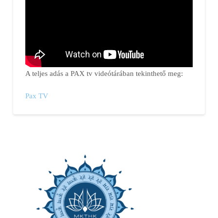
A teljes adás a PAX tv videótárában tekinthető meg:
Pax TV