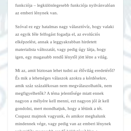
funkciója – legkülönlegesebb funkciója nyilvánvalóan
az emberi lénynek van.
Szóval ez egy hatalmas nagy választóvíz, hogy valaki
az egyik féle felfogást fogadja el, az evolúciós
elképzelést, annak a leggyakrabban hirdetett
materialista változatát, vagy pedig úgy látja, hogy
igen, egy magasabb rendű lénytől jött létre a világ.
Mi az, amit biztosan lehet tudni az élővilág eredetéről?
És mik a lehetséges válaszok azokra a kérdésekre,
amik száz százalékosan nem megválaszolhatók, nem
megfigyelhetők? A téma jelentősége miatt ennek
nagyon a mélyére kell menni, ezt nagyon jól át kell
gondolni, mert mondhatjuk, hogy a létünk a tét.
Csupasz majmok vagyunk, és amikor meghalunk
mindennek vége, vagy pedig van az emberi lénynek