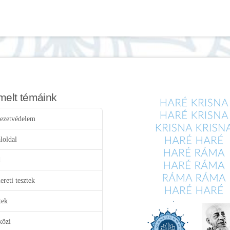
melt témáink
ezetvédelem
loldal
d
reti tesztek
tek
közi