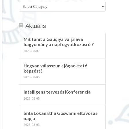
Összes
kategória
Aktuális
Mit tanít a Gauḍīya vaiṣṇava
hagyomány a napfogyatkozásról?
2026-08-07
Hogyan válasszunk jógaoktató
képzést?
2026-08-05
Intelligens tervezés Konferencia
2026-08-05
Śrīla Lokanātha Goswāmī eltávozási
napja
2026-08-03