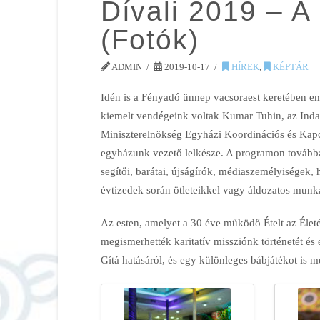
Dívali 2019 – 
(Fotók)
ADMIN
2019-10-17
HÍREK
,
KÉPTÁR
Idén is a Fényadó ünnep vacsoraest keretében em
kiemelt vendégeink voltak Kumar Tuhin, az Inda
Miniszterelnökség Egyházi Koordinációs és Kapc
egyházunk vezető lelkésze. A programon továbbá
segítői, barátai, újságírók, médiaszemélyiségek,
évtizedek során ötleteikkel vagy áldozatos munk
Az esten, amelyet a 30 éve működő Ételt az Éle
megismerhették karitatív missziónk történetét és e
Gítá hatásáról, és egy különleges bábjátékot is me