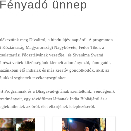
A Fényadó ünnep
lékeztünk meg Dívaliról, a hindu újév napjáról. A programon
i Köztársaság Magyarországi Nagykövete, Fedor Tibor, a
solattartási Főosztályának vezetője, és Sivaráma Swami
 részt vettek közösségünk kiemelt adományozói, támogatói,
 hazánkban élő indiaiak és más kreatív gondolkodók, akik az
ájukkal segítették tevékenységünket.
tért Programnak és a Bhagavad-gítának szenteltünk, vendégeink
redményeit, egy rövidfilmet láthattak India Bibliájáról és a
gtekinthettek az örök élet elixírjének leleplezéséről.