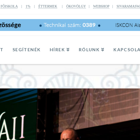
|
FÔISKOLA
|
1%
|
ÉTTERMEK
|
ÖKOVÖLGY
|
WEBSHOP
|
SIVARAMASW
TT
SEGÍTENÉK
HÍREK
RÓLUNK
KAPCSOL