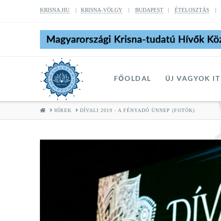
KRISNA.HU
|
KRISNA-VÖLGY
|
BUDAPEST
|
ÉTELOSZTÁS
FŐOLDAL
ÚJ VAGYOK I
HOME
HÍREK
DÍVALI 2019 - A FÉNYADÓ ÜNNEP (FOTÓK)