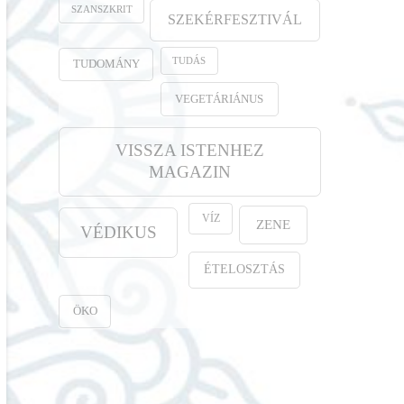
SZANSZKRIT
SZEKÉRFESZTIVÁL
TUDÁS
TUDOMÁNY
VEGETÁRIÁNUS
VISSZA ISTENHEZ
MAGAZIN
VÍZ
ZENE
VÉDIKUS
ÉTELOSZTÁS
ÖKO