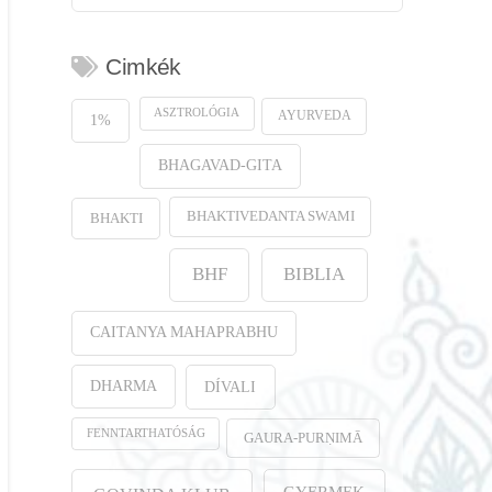
Cimkék
ASZTROLÓGIA
AYURVEDA
1%
BHAGAVAD-GITA
BHAKTIVEDANTA SWAMI
BHAKTI
BHF
BIBLIA
CAITANYA MAHAPRABHU
DHARMA
DÍVALI
FENNTARTHATÓSÁG
GAURA-PURṆIMĀ
GYERMEK