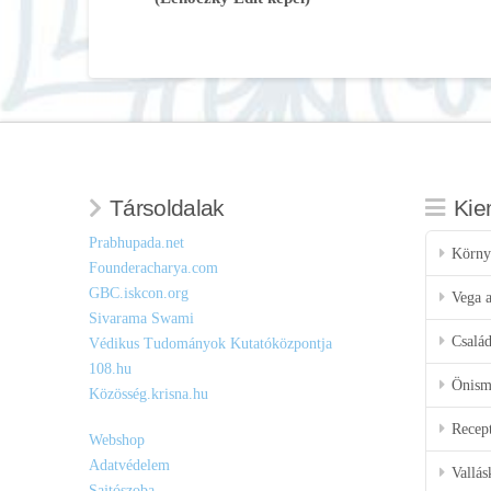
Társoldalak
Kie
Prabhupada.net
Körny
Founderacharya.com
GBC.iskcon.org
Vega a
Sivarama Swami
Csalá
Védikus Tudományok Kutatóközpontja
108.hu
Önisme
Közösség.krisna.hu
Recep
Webshop
Adatvédelem
Vallás
Sajtószoba