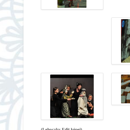
(Lehoczky Edit képei)