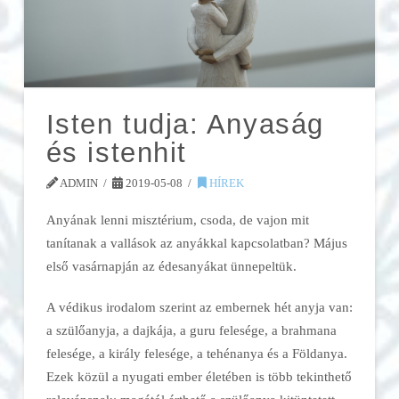
Isten tudja: Anyaság
és istenhit
ADMIN
2019-05-08
HÍREK
Anyának lenni misztérium, csoda, de vajon mit
tanítanak a vallások az anyákkal kapcsolatban? Május
első vasárnapján az édesanyákat ünnepeltük.
A védikus irodalom szerint az embernek hét anyja van:
a szülőanyja, a dajkája, a guru felesége, a brahmana
felesége, a király felesége, a tehénanya és a Földanya.
Ezek közül a nyugati ember életében is több tekinthető