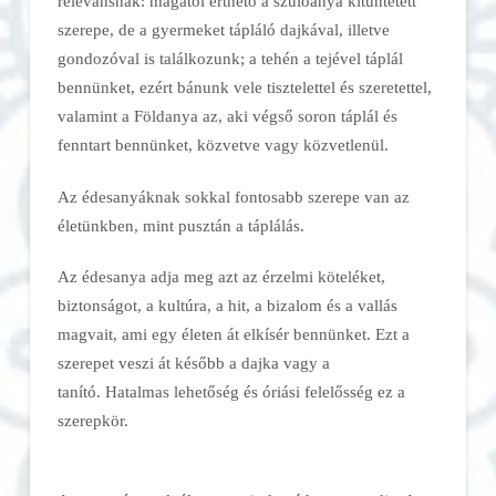
relevánsnak: magától érthető a szülőanya kitüntetett
szerepe, de a gyermeket tápláló dajkával, illetve
gondozóval is találkozunk; a tehén a tejével táplál
bennünket, ezért bánunk vele tisztelettel és szeretettel,
valamint a Földanya az, aki végső soron táplál és
fenntart bennünket, közvetve vagy közvetlenül.
Az édesanyáknak sokkal fontosabb szerepe van az
életünkben, mint pusztán a táplálás.
Az édesanya adja meg azt az érzelmi köteléket,
biztonságot, a kultúra, a hit, a bizalom és a vallás
magvait, ami egy életen át elkísér bennünket. Ezt a
szerepet veszi át később a dajka vagy a
tanító. Hatalmas lehetőség és óriási felelősség ez a
szerepkör.