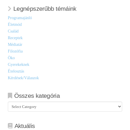
Legnépszerűbb témáink
Programajánló
Életmód
Család
Receptek
Médiatár
Filozófia
Öko
Gyerekeknek
Ételosztás
Kérdések/Válaszok
Összes kategória
Összes
kategória
Aktuális