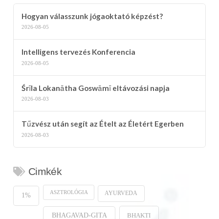
Hogyan válasszunk jógaoktató képzést?
2026-08-05
Intelligens tervezés Konferencia
2026-08-05
Śrīla Lokanātha Goswāmī eltávozási napja
2026-08-03
Tűzvész után segít az Ételt az Életért Egerben
2026-08-03
Cimkék
ASZTROLÓGIA
AYURVEDA
1%
BHAKTI
BHAGAVAD-GITA