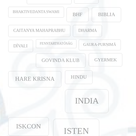
BHAKTIVEDANTA SWAMI
BHF
BIBLIA
CAITANYA MAHAPRABHU
DHARMA
FENNTARTHATÓSÁG
GAURA-PURṆIMĀ
DÍVALI
GYERMEK
GOVINDA KLUB
HINDU
HARE KRISNA
INDIA
ISKCON
ISTEN