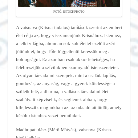
FOTÓ: ISTOCKPHOTO
A vaisnava (Krisna-tudatos) tanítások szerint az emberi
élet célja az, hogy visszamenjünk Krisnához, Istenhez,
a lelki világba, ahonnan sok-sok élettel ezelőtt azért
jöttünk el, hogy Tőle függetlenül keressük meg a
boldogságot. Ez azonban csak akkor lehetséges, ha
felébresztjük a szívünkben szunnyadó istenszeretetet.
Az olyan társadalmi szerepek, mint a családalapítás,
gondozás, az anyaság, vagy a gyerek kötelessége a
szüleik felé, a dharma, a vallásos társadalmi élet
szabályait képviselik, és segítenek abban, hogy
kifejlesszük magunkban azt az odaadó attitűdöt, amely
később istenhez vezet bennünket.
Madhupati dász (Mérő Mátyás)
,
vaisnava (Krisna-
hívő) lelkész