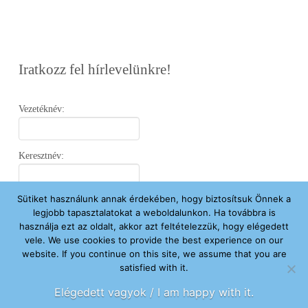
Iratkozz fel hírlevelünkre!
Vezetéknév:
Keresztnév:
Sütiket használunk annak érdekében, hogy biztosítsuk Önnek a
Email:
legjobb tapasztalatokat a weboldalunkon. Ha továbbra is
használja ezt az oldalt, akkor azt feltételezzük, hogy elégedett
vele. We use cookies to provide the best experience on our
Elfogadom az
Adatvédelmi Nyilatkozatot
.
website. If you continue on this site, we assume that you are
satisfied with it.
Feliratkozom
Elégedett vagyok / I am happy with it.