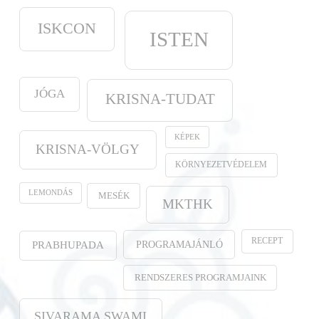
ISKCON
ISTEN
JÓGA
KRISNA-TUDAT
KÉPEK
KRISNA-VÖLGY
KÖRNYEZETVÉDELEM
LEMONDÁS
MESÉK
MKTHK
RECEPT
PROGRAMAJÁNLÓ
PRABHUPADA
RENDSZERES PROGRAMJAINK
SIVARAMA SWAMI