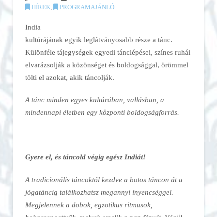
HÍREK
,
PROGRAMAJÁNLÓ
India
kultúrájának egyik leglátványosabb része a tánc.
Különféle tájegységek egyedi tánclépései, színes ruhái
elvarázsolják a közönséget és boldogsággal, örömmel
tölti el azokat, akik táncolják.
A tánc minden egyes kultúrában, vallásban, a
mindennapi életben egy központi boldogságforrás.
Gyere el, és táncold végig egész Indiát!
A tradicionális táncoktól kezdve a botos táncon át a
jógatáncig találkozhatsz megannyi ínyencséggel.
Megjelennek a dobok, egzotikus ritmusok,