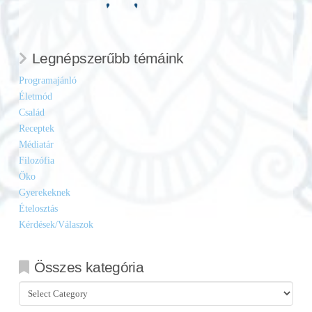
Legnépszerűbb témáink
Programajánló
Életmód
Család
Receptek
Médiatár
Filozófia
Öko
Gyerekeknek
Ételosztás
Kérdések/Válaszok
Összes kategória
Összes
kategória