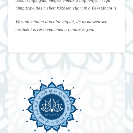
bokacsengettyűk, melyek emelik a nap fényét. Végül
lámpásgyújtás mellett közösen eljárjuk a Béketáncot is.
Várunk minden táncolni vágyót, de természetesen
nézőként is részt vehetnek a rendezvényen.