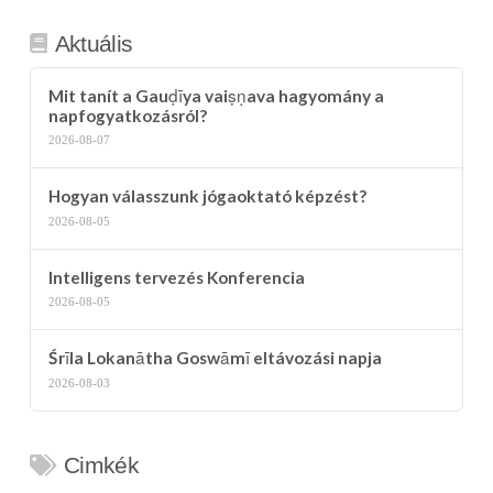
Aktuális
Mit tanít a Gauḍīya vaiṣṇava hagyomány a
napfogyatkozásról?
2026-08-07
Hogyan válasszunk jógaoktató képzést?
2026-08-05
Intelligens tervezés Konferencia
2026-08-05
Śrīla Lokanātha Goswāmī eltávozási napja
2026-08-03
Cimkék