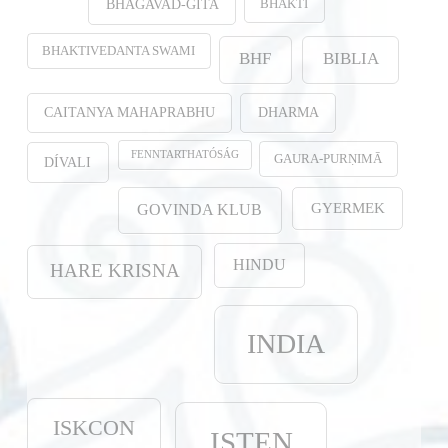
BHAKTI
BHAGAVAD-GITA
BHAKTIVEDANTA SWAMI
BHF
BIBLIA
CAITANYA MAHAPRABHU
DHARMA
FENNTARTHATÓSÁG
GAURA-PURṆIMĀ
DÍVALI
GYERMEK
GOVINDA KLUB
HINDU
HARE KRISNA
INDIA
ISKCON
ISTEN