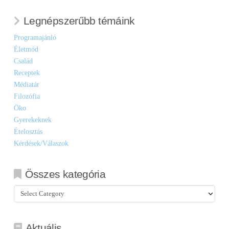
Legnépszerűbb témáink
Programajánló
Életmód
Család
Receptek
Médiatár
Filozófia
Öko
Gyerekeknek
Ételosztás
Kérdések/Válaszok
Összes kategória
Összes
kategória
Aktuális