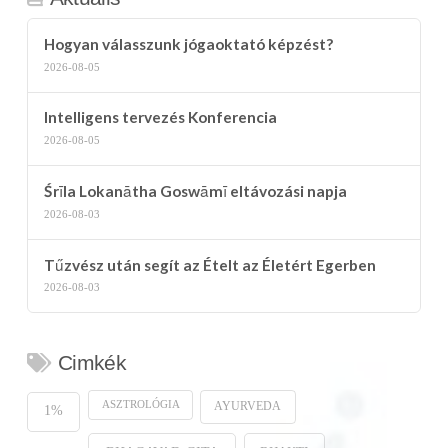
Hogyan válasszunk jógaoktató képzést?
2026-08-05
Intelligens tervezés Konferencia
2026-08-05
Śrīla Lokanātha Goswāmī eltávozási napja
2026-08-03
Tűzvész után segít az Ételt az Életért Egerben
2026-08-03
Cimkék
ASZTROLÓGIA
AYURVEDA
1%