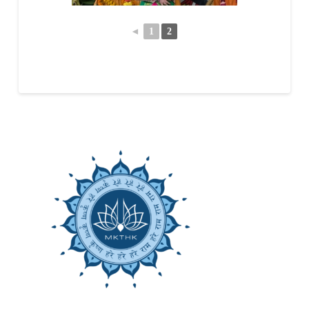
◄
1
2