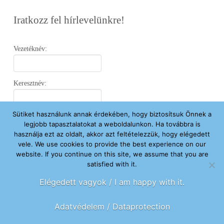
Iratkozz fel hírlevelünkre!
Vezetéknév:
Keresztnév:
Sütiket használunk annak érdekében, hogy biztosítsuk Önnek a
Email:
legjobb tapasztalatokat a weboldalunkon. Ha továbbra is
használja ezt az oldalt, akkor azt feltételezzük, hogy elégedett
vele. We use cookies to provide the best experience on our
Elfogadom az
Adatvédelmi Nyilatkozatot
.
website. If you continue on this site, we assume that you are
satisfied with it.
Feliratkozom
Elégedett vagyok / I am happy with it.
Adatvédelem / Dataprotection
FŐOLDAL
ÚJ VAGYOK ITT
SEGÍTENÉK
HÍREK
RÓLUNK
KAPCSOLAT
ADOMÁNYOZOK