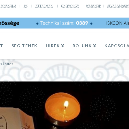
|
FÔISKOLA
|
1%
|
ÉTTERMEK
|
ÖKOVÖLGY
|
WEBSHOP
|
SIVARAMASW
TT
SEGÍTENÉK
HÍREK
RÓLUNK
KAPCSOL
GSÁGHOZ