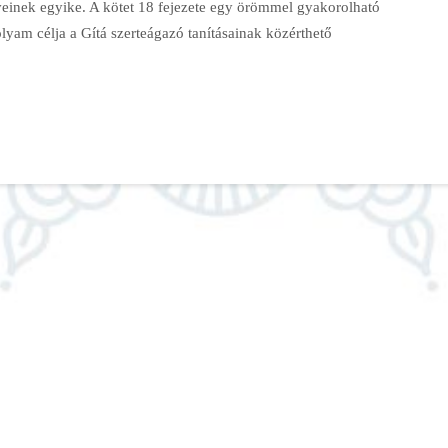
veinek egyike. A kötet 18 fejezete egy örömmel gyakorolható
olyam célja a Gítá szerteágazó tanításainak közérthető