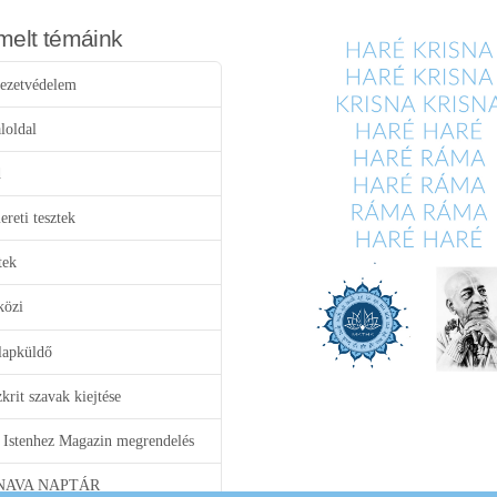
melt témáink
ezetvédelem
loldal
d
reti tesztek
tek
közi
lapküldő
krit szavak kiejtése
 Istenhez Magazin megrendelés
NAVA NAPTÁR