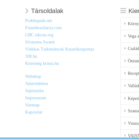
Társoldalak
Kie
Prabhupada.net
Körny
Founderacharya.com
GBC.iskcon.org
Vega a
Sivarama Swami
Csalá
Védikus Tudományok Kutatóközpontja
108.hu
Önisme
Közösség.krisna.hu
Recep
Webshop
Adatvédelem
Vallás
Sajtószoba
Impresszum
Képes
Sitemap
Szansz
Kapcsolat
Vissza
VAIS