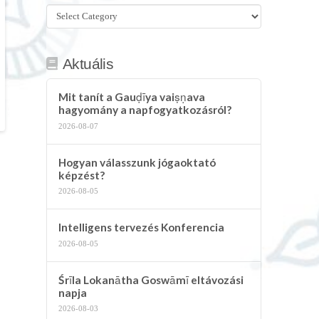
Összes
kategória
Aktuális
Mit tanít a Gauḍīya vaiṣṇava
hagyomány a napfogyatkozásról?
2026-08-07
Hogyan válasszunk jógaoktató
képzést?
2026-08-05
Intelligens tervezés Konferencia
2026-08-05
Śrīla Lokanātha Goswāmī eltávozási
napja
2026-08-03