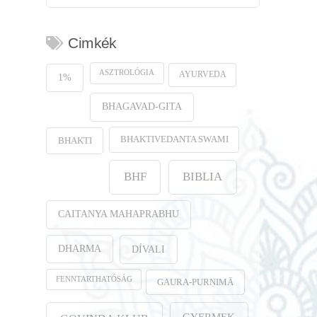
Cimkék
ASZTROLÓGIA
AYURVEDA
1%
BHAGAVAD-GITA
BHAKTIVEDANTA SWAMI
BHAKTI
BHF
BIBLIA
CAITANYA MAHAPRABHU
DHARMA
DÍVALI
FENNTARTHATÓSÁG
GAURA-PURṆIMĀ
GYERMEK