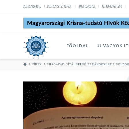
KRISNA.HU
|
KRISNA-VÖLGY
|
BUDAPEST
|
ÉTELOSZTÁS
FŐOLDAL
ÚJ VAGYOK I
HOME
HÍREK
BHAGAVAD-GÍTÁ: BELSŐ ZARÁNDOKLAT A BOLDO