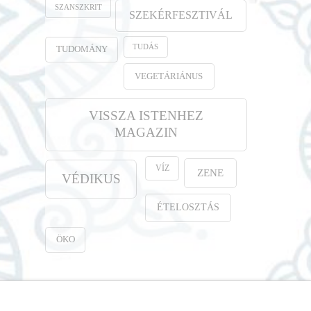
SZANSZKRIT
SZEKÉRFESZTIVÁL
TUDÁS
TUDOMÁNY
VEGETÁRIÁNUS
VISSZA ISTENHEZ
MAGAZIN
VÍZ
ZENE
VÉDIKUS
ÉTELOSZTÁS
ÖKO