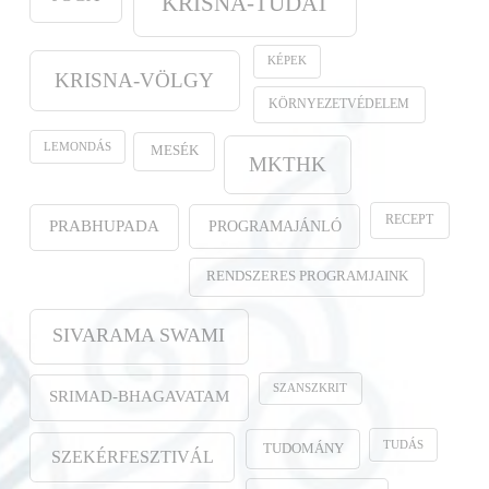
KRISNA-TUDAT
KÉPEK
KRISNA-VÖLGY
KÖRNYEZETVÉDELEM
LEMONDÁS
MESÉK
MKTHK
RECEPT
PROGRAMAJÁNLÓ
PRABHUPADA
RENDSZERES PROGRAMJAINK
SIVARAMA SWAMI
SZANSZKRIT
SRIMAD-BHAGAVATAM
TUDÁS
TUDOMÁNY
SZEKÉRFESZTIVÁL