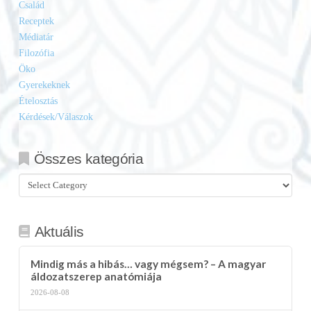
Család
Receptek
Médiatár
Filozófia
Öko
Gyerekeknek
Ételosztás
Kérdések/Válaszok
Összes kategória
Összes
kategória
Aktuális
Mindig más a hibás… vagy mégsem? – A magyar
áldozatszerep anatómiája
2026-08-08