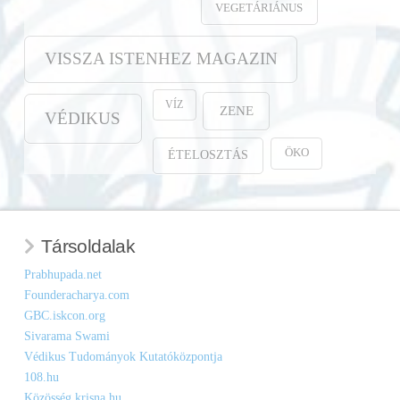
VEGETÁRIÁNUS
VISSZA ISTENHEZ MAGAZIN
VÍZ
ZENE
VÉDIKUS
ÖKO
ÉTELOSZTÁS
Társoldalak
Prabhupada.net
Founderacharya.com
GBC.iskcon.org
Sivarama Swami
Védikus Tudományok Kutatóközpontja
108.hu
Közösség.krisna.hu