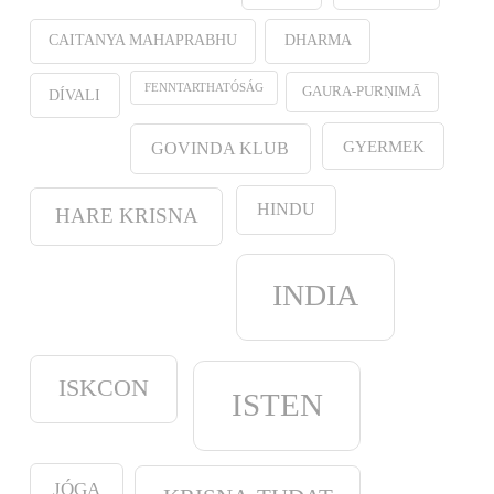
CAITANYA MAHAPRABHU
DHARMA
FENNTARTHATÓSÁG
GAURA-PURṆIMĀ
DÍVALI
GYERMEK
GOVINDA KLUB
HINDU
HARE KRISNA
INDIA
ISKCON
ISTEN
JÓGA