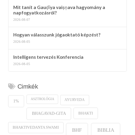
Mit tanít a Gauḍīya vaiṣṇava hagyomány a
napfogyatkozásról?
2026-08-07
Hogyan válasszunk jógaoktató képzést?
2026-08-05
Intelligens tervezés Konferencia
2026-08-05
Cimkék
ASZTROLÓGIA
AYURVEDA
1%
BHAKTI
BHAGAVAD-GITA
BHAKTIVEDANTA SWAMI
BHF
BIBLIA