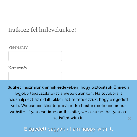
Iratkozz fel hírlevelünkre!
Vezetéknév:
Keresztnév:
Sütiket használunk annak érdekében, hogy biztosítsuk Önnek a
Email:
legjobb tapasztalatokat a weboldalunkon. Ha továbbra is
használja ezt az oldalt, akkor azt feltételezzük, hogy elégedett
vele. We use cookies to provide the best experience on our
Elfogadom az
Adatvédelmi Nyilatkozatot
.
website. If you continue on this site, we assume that you are
satisfied with it.
Feliratkozom
Elégedett vagyok / I am happy with it.