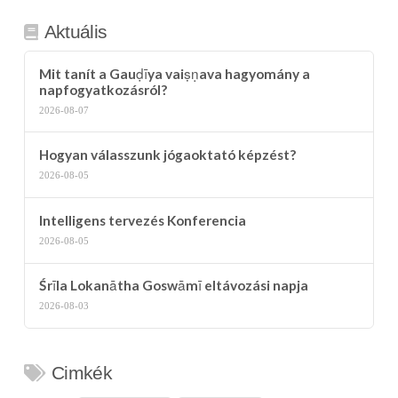
Aktuális
Mit tanít a Gauḍīya vaiṣṇava hagyomány a
napfogyatkozásról?
2026-08-07
Hogyan válasszunk jógaoktató képzést?
2026-08-05
Intelligens tervezés Konferencia
2026-08-05
Śrīla Lokanātha Goswāmī eltávozási napja
2026-08-03
Cimkék