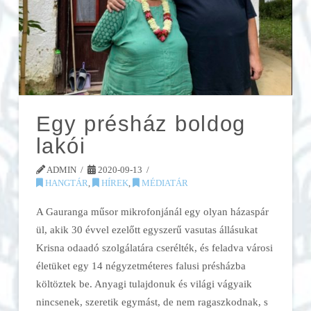
Egy présház boldog
lakói
ADMIN
2020-09-13
HANGTÁR
,
HÍREK
,
MÉDIATÁR
A Gauranga műsor mikrofonjánál egy olyan házaspár
ül, akik 30 évvel ezelőtt egyszerű vasutas állásukat
Krisna odaadó szolgálatára cserélték, és feladva városi
életüket egy 14 négyzetméteres falusi présházba
költöztek be. Anyagi tulajdonuk és világi vágyaik
nincsenek, szeretik egymást, de nem ragaszkodnak, s