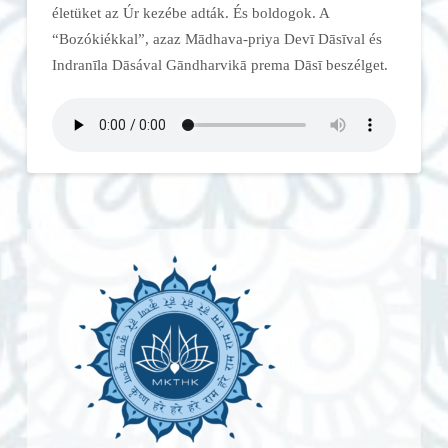
életüket az Úr kezébe adták. És boldogok. A
“Bozókiékkal”, azaz Mādhava-priya Devī Dāsīval és
Indranīla Dāsával Gāndharvikā prema Dāsī beszélget.