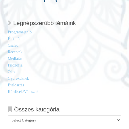
Legnépszerűbb témáink
Programajánló
Életmód
Család
Receptek
Médiatár
Filozófia
Öko
Gyerekeknek
Ételosztás
Kérdések/Válaszok
Összes kategória
Összes
kategória