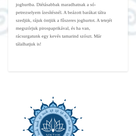
joghurtba. Diétásabbak maradhatnak a só-
petrezselyem ízesítésnél. A beázott barákat tálra
szedjük, rájuk öntjük a fűszeres joghurtot. A tetejét
megszórjuk pirospaprikával, és ha van,
rácsurgatunk egy kevés tamarind szószt. Már
tálalhatjuk is!