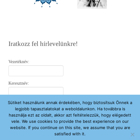
Iratkozz fel hírlevelünkre!
Vezetéknév:
Keresztnév:
Sütiket használunk annak érdekében, hogy biztosítsuk Önnek a
Email:
legjobb tapasztalatokat a weboldalunkon. Ha továbbra is
használja ezt az oldalt, akkor azt feltételezzük, hogy elégedett
vele. We use cookies to provide the best experience on our
Elfogadom az
Adatvédelmi Nyilatkozatot
.
website. If you continue on this site, we assume that you are
satisfied with it.
Feliratkozom