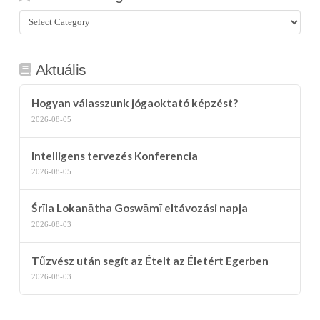
Összes
kategória
Aktuális
Hogyan válasszunk jógaoktató képzést?
2026-08-05
Intelligens tervezés Konferencia
2026-08-05
Śrīla Lokanātha Goswāmī eltávozási napja
2026-08-03
Tűzvész után segít az Ételt az Életért Egerben
2026-08-03