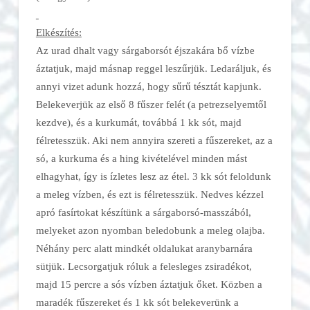
Elkészítés:
Az urad dhalt vagy sárgaborsót éjszakára bő vízbe
áztatjuk, majd másnap reggel leszűrjük. Ledaráljuk, és
annyi vizet adunk hozzá, hogy sűrű tésztát kapjunk.
Belekeverjük az első 8 fűszer felét (a petrezselyemtől
kezdve), és a kurkumát, továbbá 1 kk sót, majd
félretesszük. Aki nem annyira szereti a fűszereket, az a
só, a kurkuma és a hing kivételével minden mást
elhagyhat, így is ízletes lesz az étel. 3 kk sót feloldunk
a meleg vízben, és ezt is félretesszük. Nedves kézzel
apró fasírtokat készítünk a sárgaborsó-masszából,
melyeket azon nyomban beledobunk a meleg olajba.
Néhány perc alatt mindkét oldalukat aranybarnára
sütjük. Lecsorgatjuk róluk a felesleges zsiradékot,
majd 15 percre a sós vízben áztatjuk őket. Közben a
maradék fűszereket és 1 kk sót belekeverünk a