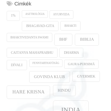
Cimkék
ASZTROLÓGIA
AYURVEDA
1%
BHAKTI
BHAGAVAD-GITA
BHAKTIVEDANTA SWAMI
BHF
BIBLIA
CAITANYA MAHAPRABHU
DHARMA
FENNTARTHATÓSÁG
GAURA-PURṆIMĀ
DÍVALI
GYERMEK
GOVINDA KLUB
HINDU
HARE KRISNA
INDIA