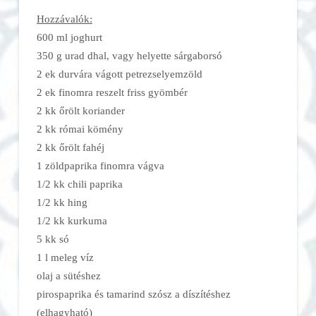
Hozzávalók:
600 ml joghurt
350 g urad dhal, vagy helyette sárgaborsó
2 ek durvára vágott petrezselyemzöld
2 ek finomra reszelt friss gyömbér
2 kk őrölt koriander
2 kk római kömény
2 kk őrölt fahéj
1 zöldpaprika finomra vágva
1/2 kk chili paprika
1/2 kk hing
1/2 kk kurkuma
5 kk só
1 l meleg víz
olaj a sütéshez
pirospaprika és tamarind szósz a díszítéshez
(elhagyható)