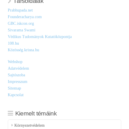
Társoldalak
Prabhupada.net
Founderacharya.com
GBC.iskcon.org
Sivarama Swami
Védikus Tudományok Kutatóközpontja
108.hu
Közösség.krisna.hu
Webshop
Adatvédelem
Sajtószoba
Impresszum
Sitemap
Kapcsolat
Kiemelt témáink
Környezetvédelem