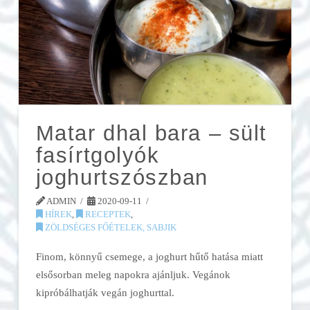
Matar dhal bara – sült
fasírtgolyók
joghurtszószban
ADMIN
2020-09-11
HÍREK
,
RECEPTEK
,
ZÖLDSÉGES FŐÉTELEK, SABJIK
Finom, könnyű csemege, a joghurt hűtő hatása miatt
elsősorban meleg napokra ajánljuk. Vegánok
kipróbálhatják vegán joghurttal.