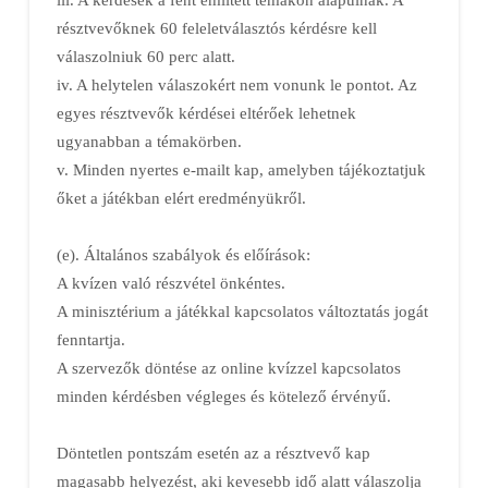
résztvevőknek 60 feleletválasztós kérdésre kell
válaszolniuk 60 perc alatt.
iv. A helytelen válaszokért nem vonunk le pontot. Az
egyes résztvevők kérdései eltérőek lehetnek
ugyanabban a témakörben.
v. Minden nyertes e-mailt kap, amelyben tájékoztatjuk
őket a játékban elért eredményükről.
(e). Általános szabályok és előírások:
A kvízen való részvétel önkéntes.
A minisztérium a játékkal kapcsolatos változtatás jogát
fenntartja.
A szervezők döntése az online kvízzel kapcsolatos
minden kérdésben végleges és kötelező érvényű.
Döntetlen pontszám esetén az a résztvevő kap
magasabb helyezést, aki kevesebb idő alatt válaszolja