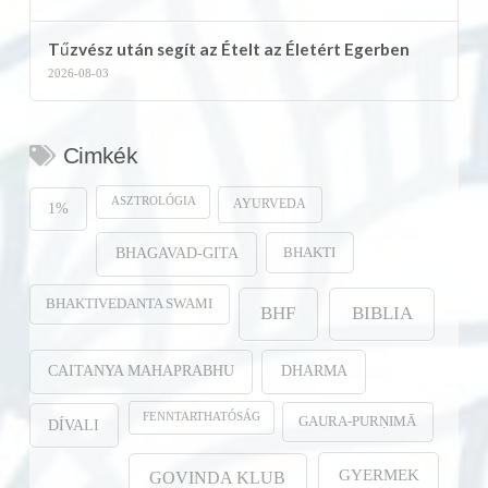
Tűzvész után segít az Ételt az Életért Egerben
2026-08-03
Cimkék
ASZTROLÓGIA
AYURVEDA
1%
BHAKTI
BHAGAVAD-GITA
BHAKTIVEDANTA SWAMI
BHF
BIBLIA
CAITANYA MAHAPRABHU
DHARMA
FENNTARTHATÓSÁG
GAURA-PURṆIMĀ
DÍVALI
GYERMEK
GOVINDA KLUB