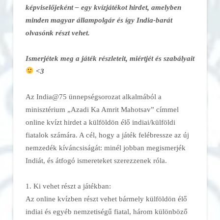
képviselőjeként – egy kvízjátékot hirdet, amelyben
minden magyar állampolgár és így India-barát
olvasónk részt vehet.
Ismerjétek meg a játék részleteit, miértjét és szabályait
<3
Az India@75 ünnepségsorozat alkalmából a
minisztérium „Azadi Ka Amrit Mahotsav” címmel
online kvízt hirdet a külföldön élő indiai/külföldi
fiatalok számára. A cél, hogy a játék felébressze az új
nemzedék kíváncsiságát: minél jobban megismerjék
Indiát, és átfogó ismereteket szerezzenek róla.
1. Ki vehet részt a játékban:
Az online kvízben részt vehet bármely külföldön élő
indiai és egyéb nemzetiségű fiatal, három különböző