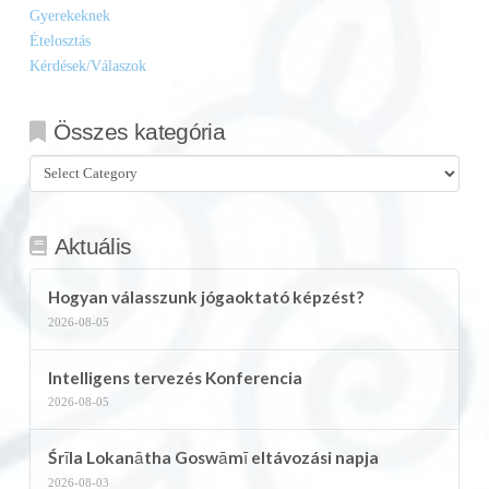
Gyerekeknek
Ételosztás
Kérdések/Válaszok
Összes kategória
Összes
kategória
Aktuális
Hogyan válasszunk jógaoktató képzést?
2026-08-05
Intelligens tervezés Konferencia
2026-08-05
Śrīla Lokanātha Goswāmī eltávozási napja
2026-08-03