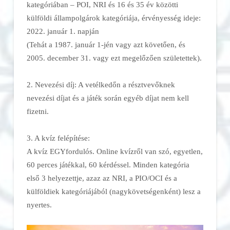
kategóriában – POI, NRI és 16 és 35 év közötti
külföldi állampolgárok kategóriája, érvényesség ideje:
2022. január 1. napján
(Tehát a 1987. január 1-jén vagy azt követően, és
2005. december 31. vagy ezt megelőzően születettek).
2. Nevezési díj: A vetélkedőn a résztvevőknek
nevezési díjat és a játék során egyéb díjat nem kell
fizetni.
3. A kvíz felépítése:
A kvíz EGYfordulós. Online kvízről van szó, egyetlen,
60 perces játékkal, 60 kérdéssel. Minden kategória
első 3 helyezettje, azaz az NRI, a PIO/OCI és a
külföldiek kategóriájából (nagykövetségenként) lesz a
nyertes.