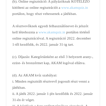
(b). Online regisztráció: A pályázóknak KÖTELEZŐ
kitölteni az online regisztrációt a
www.akamquiz.in
portálon, hogy részt vehessenek a játékban.
A résztvevőknek egyedi felhasználónevet és jelszót
kell létrehoznia a
www.akamquiz.in
portálon történő
online regisztrációval. A regisztráció 2022. december
1-től kezdődik, és 2022. január 31-ig tart.
(c). Díjazás: Kategóriánként az első 3 helyezett arany-,
ezüst- és bronzérmet kap, AKAM logóval ellátva.
(d). Az AKAM kvíz szabályai:
i. Minden regisztrált résztvevő jogosult részt venni a
játékban.
ii. A játék 2022. január 1-jén kezdődik és 2022. január
31-én ér véget.
iii. A kérdések a fent említett témákon alapulnak. A