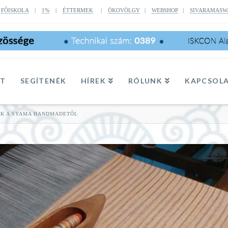
|
FÔISKOLA
|
1%
|
ÉTTERMEK
|
ÖKOVÖLGY
|
WEBSHOP
|
SIVARAMASW
TT
SEGÍTENÉK
HÍREK
RÓLUNK
KAPCSOL
OK A SYAMA HANDMADETŐL