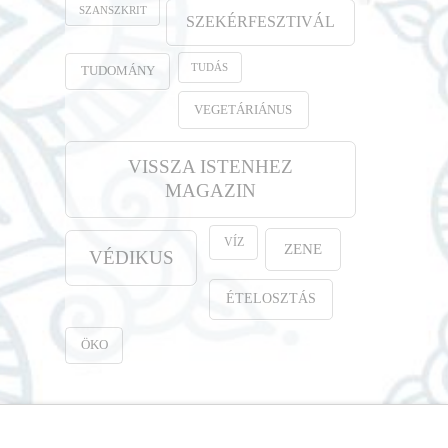
SZANSZKRIT
SZEKÉRFESZTIVÁL
TUDÁS
TUDOMÁNY
VEGETÁRIÁNUS
VISSZA ISTENHEZ
MAGAZIN
VÍZ
ZENE
VÉDIKUS
ÉTELOSZTÁS
ÖKO