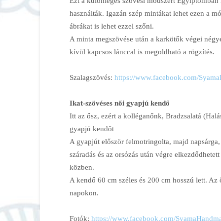
Ezt a különleges szövési módszert Egyiptomban m
használták. Igazán szép mintákat lehet ezen a mó
ábrákat is lehet ezzel szőni.
A minta megszövése után a karkötők végei négyes
kívül kapcsos lánccal is megoldható a rögzítés.
Szalagszövés:
https://www.facebook.com/
SyamaH
Ikat-szövéses női gyapjú kendő
Itt az ősz, ezért a kolléganőnk, Bradzsalatá (Halá
gyapjú kendőt
A gyapjút először felmotringolta, majd napsárga,
száradás és az orsózás után végre elkezdődhetett
közben.
A kendő 60 cm széles és 200 cm hosszú lett. Az 
napokon.
Fotók:
https://www.facebook.com/
SyamaHandmad