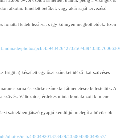
ár 2.000 évvel ezelőtt ismerték, utánuk pedig a vikingek is
don alkotni. Emellett betűket, vagy akár saját tervezésű
 fonattal lettek lezárva, s így könnyen megköthetőek. Ezen
andmade/photos/pcb.
439434264273256/
439433857606630/
sz Brigitta) készített egy őszi színeket idéző ikat-szövéses
 narancsbarna és szürke színekkel átmenetesre befestettük. A
 a szövés. Változatos, érdekes minta bontakozott ki menet
őszi színekben játszó gyapjú kendő jól melegít a hűvösebb
e/photos/pcb.
435049201378429/
435004588049557/