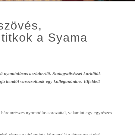
szövés,
 titkok a Syama
 nyomódúcos asztalterítő. Szalagszövéssel karkötők
pjú kendőt varázsoltunk egy kolléganőnkre. Elfeldett
ott háromrészes nyomódúc-sorozattal, valamint egy egyrészes
 belső részen a virágminta körvonalát a dúcsorozat első