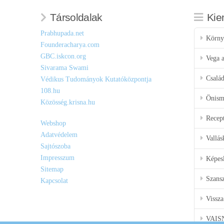
Társoldalak
Kie
Prabhupada.net
Körny
Founderacharya.com
GBC.iskcon.org
Vega a
Sivarama Swami
Csalá
Védikus Tudományok Kutatóközpontja
108.hu
Önisme
Közösség.krisna.hu
Recep
Webshop
Adatvédelem
Vallás
Sajtószoba
Impresszum
Képes
Sitemap
Szansz
Kapcsolat
Vissza
VAIS