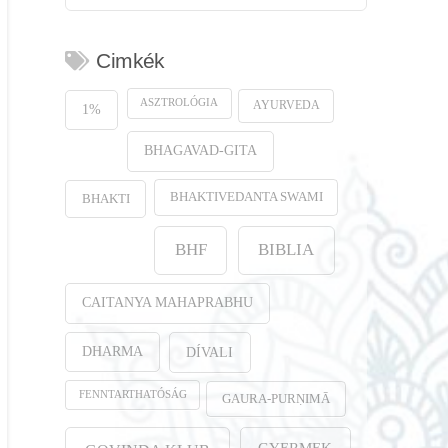
Cimkék
ASZTROLÓGIA
AYURVEDA
1%
BHAGAVAD-GITA
BHAKTIVEDANTA SWAMI
BHAKTI
BHF
BIBLIA
CAITANYA MAHAPRABHU
DHARMA
DÍVALI
FENNTARTHATÓSÁG
GAURA-PURṆIMĀ
GYERMEK