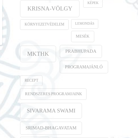
KÉPEK
KRISNA-VÖLGY
LEMONDÁS
KÖRNYEZETVÉDELEM
MESÉK
PRABHUPADA
MKTHK
PROGRAMAJÁNLÓ
RECEPT
RENDSZERES PROGRAMJAINK
SIVARAMA SWAMI
SRIMAD-BHAGAVATAM