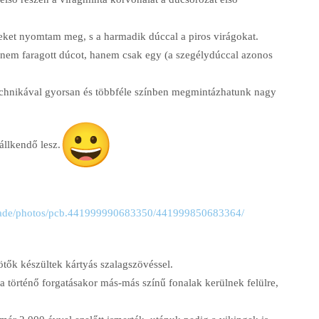
leket nyomtam meg, s a harmadik dúccal a piros virágokat.
 nem faragott dúcot, hanem csak egy (a szegélydúccal azonos
chnikával gyorsan és többféle színben megmintázhatunk nagy
állkendő lesz.
e/photos/pcb.
441999990683350/
441999850683364/
tők készültek kártyás szalagszövéssel.
ra történő forgatásakor más-más színű fonalak kerülnek felülre,