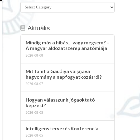
Összes
kategória
Aktuális
Mindig más a hibás… vagy mégsem? –
A magyar áldozatszerep anatómiája
2026-08-08
Mit tanít a Gauḍīya vaiṣṇava
hagyomány a napfogyatkozásról?
2026-08-07
Hogyan válasszunk jógaoktató
képzést?
2026-08-05
Intelligens tervezés Konferencia
2026-08-05