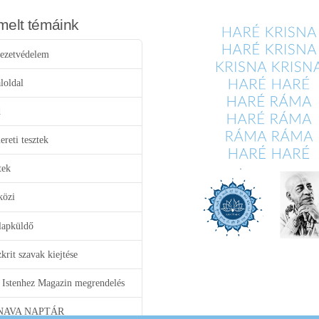
melt témáink
ezetvédelem
loldal
d
reti tesztek
tek
közi
lapküldő
krit szavak kiejtése
 Istenhez Magazin megrendelés
NAVA NAPTÁR