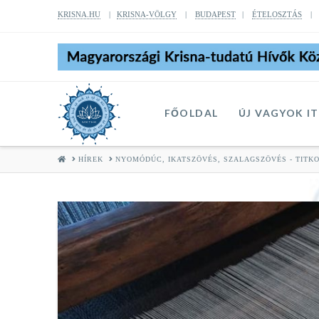
KRISNA.HU
|
KRISNA-VÖLGY
|
BUDAPEST
|
ÉTELOSZTÁS
FŐOLDAL
ÚJ VAGYOK I
HOME
HÍREK
NYOMÓDÚC, IKATSZÖVÉS, SZALAGSZÖVÉS - TITK