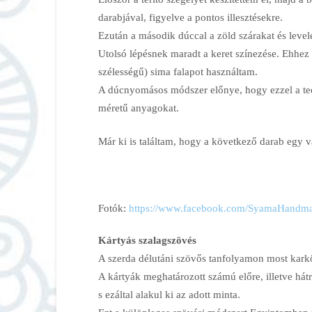
darabjával, figyelve a pontos illesztésekre.
Ezután a második dúccal a zöld szárakat és leve
Utolsó lépésnek maradt a keret színezése. Ehhez
szélességű) sima falapot használtam.
A dúcnyomásos módszer előnye, hogy ezzel a te
méretű anyagokat.
Már ki is találtam, hogy a következő darab egy v
Fotók:
https://www.facebook.com/
SyamaHandmad
Kártyás szalagszövés
A szerda délutáni szövős tanfolyamon most karkö
A kártyák meghatározott számú előre, illetve hát
s ezáltal alakul ki az adott minta.