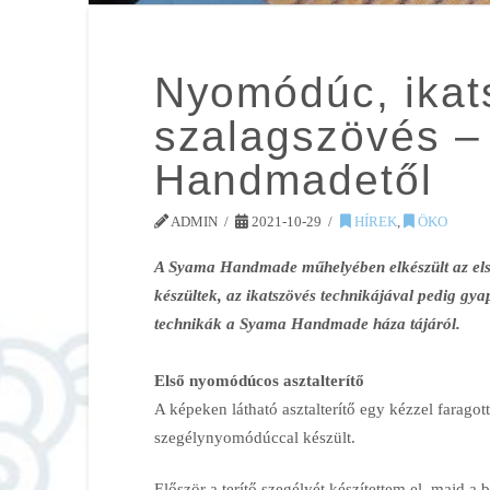
Nyomódúc, ikat
szalagszövés –
Handmadetől
ADMIN
2021-10-29
HÍREK
,
ÖKO
A Syama Handmade műhelyében elkészült az első
készültek, az ikatszövés technikájával pedig gya
technikák a Syama Handmade háza tájáról.
Első nyomódúcos asztalterítő
A képeken látható asztalterítő egy kézzel farag
szegélynyomódúccal készült.
Először a terítő szegélyét készítettem el, majd a