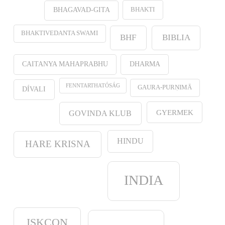
BHAKTI
BHAGAVAD-GITA
BHAKTIVEDANTA SWAMI
BHF
BIBLIA
CAITANYA MAHAPRABHU
DHARMA
FENNTARTHATÓSÁG
GAURA-PURṆIMĀ
DÍVALI
GYERMEK
GOVINDA KLUB
HINDU
HARE KRISNA
INDIA
ISKCON