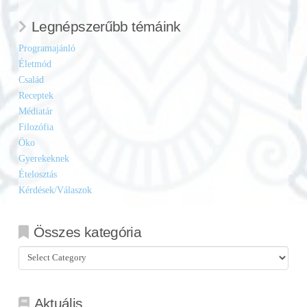
Legnépszerűbb témáink
Programajánló
Életmód
Család
Receptek
Médiatár
Filozófia
Öko
Gyerekeknek
Ételosztás
Kérdések/Válaszok
Összes kategória
Összes
kategória
Aktuális