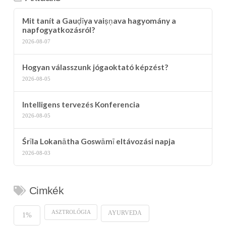
Mit tanít a Gauḍīya vaiṣṇava hagyomány a
napfogyatkozásról?
2026-08-07
Hogyan válasszunk jógaoktató képzést?
2026-08-05
Intelligens tervezés Konferencia
2026-08-05
Śrīla Lokanātha Goswāmī eltávozási napja
2026-08-03
Cimkék
ASZTROLÓGIA
AYURVEDA
1%