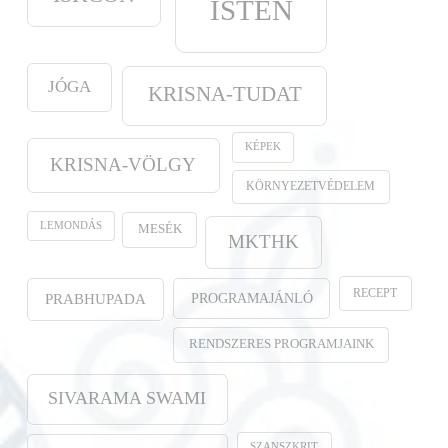
ISTEN
JÓGA
KRISNA-TUDAT
KÉPEK
KRISNA-VÖLGY
KÖRNYEZETVÉDELEM
LEMONDÁS
MESÉK
MKTHK
RECEPT
PROGRAMAJÁNLÓ
PRABHUPADA
RENDSZERES PROGRAMJAINK
SIVARAMA SWAMI
SZANSZKRIT