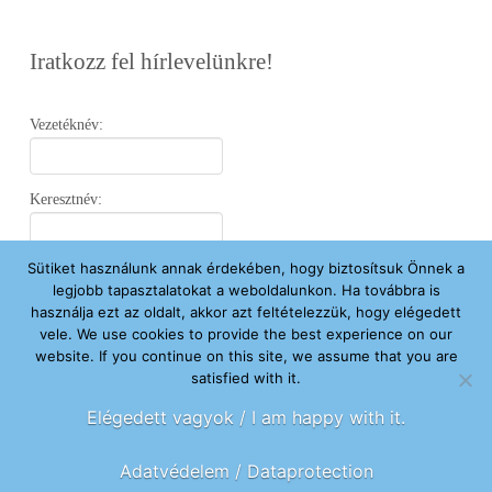
Iratkozz fel hírlevelünkre!
Vezetéknév:
Keresztnév:
Sütiket használunk annak érdekében, hogy biztosítsuk Önnek a
Email:
legjobb tapasztalatokat a weboldalunkon. Ha továbbra is
használja ezt az oldalt, akkor azt feltételezzük, hogy elégedett
vele. We use cookies to provide the best experience on our
Elfogadom az
Adatvédelmi Nyilatkozatot
.
website. If you continue on this site, we assume that you are
satisfied with it.
Feliratkozom
Elégedett vagyok / I am happy with it.
Adatvédelem / Dataprotection
FŐOLDAL
ÚJ VAGYOK ITT
SEGÍTENÉK
HÍREK
RÓLUNK