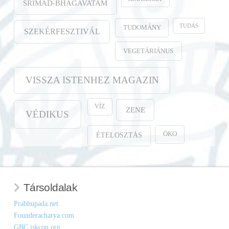
SRIMAD-BHAGAVATAM
TUDÁS
TUDOMÁNY
SZEKÉRFESZTIVÁL
VEGETÁRIÁNUS
VISSZA ISTENHEZ MAGAZIN
VÍZ
ZENE
VÉDIKUS
ÖKO
ÉTELOSZTÁS
Társoldalak
Prabhupada.net
Founderacharya.com
GBC.iskcon.org