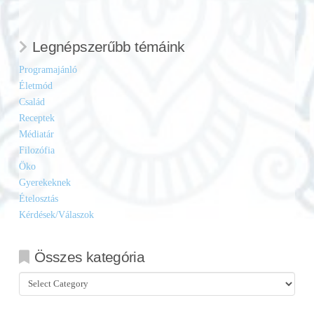
Legnépszerűbb témáink
Programajánló
Életmód
Család
Receptek
Médiatár
Filozófia
Öko
Gyerekeknek
Ételosztás
Kérdések/Válaszok
Összes kategória
Összes
kategória