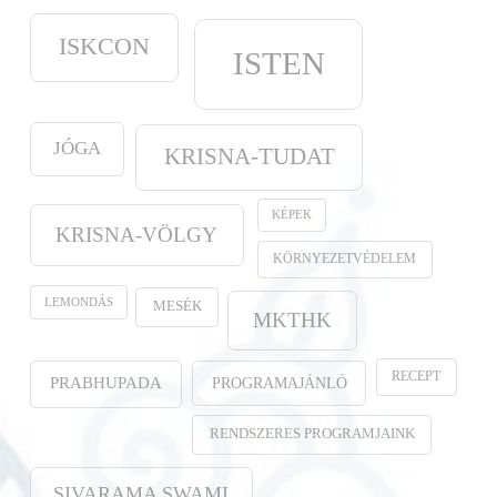
ISKCON
ISTEN
JÓGA
KRISNA-TUDAT
KÉPEK
KRISNA-VÖLGY
KÖRNYEZETVÉDELEM
LEMONDÁS
MESÉK
MKTHK
RECEPT
PROGRAMAJÁNLÓ
PRABHUPADA
RENDSZERES PROGRAMJAINK
SIVARAMA SWAMI