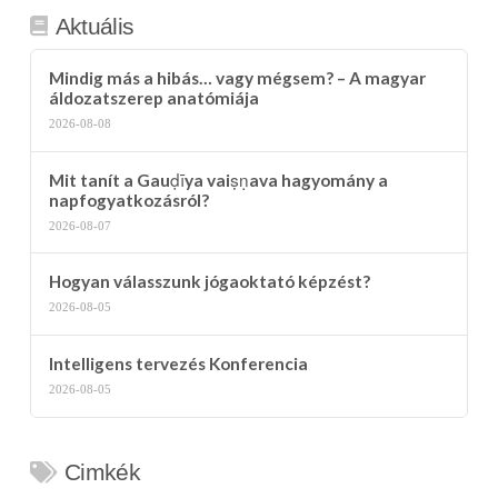
Aktuális
Mindig más a hibás… vagy mégsem? – A magyar
áldozatszerep anatómiája
2026-08-08
Mit tanít a Gauḍīya vaiṣṇava hagyomány a
napfogyatkozásról?
2026-08-07
Hogyan válasszunk jógaoktató képzést?
2026-08-05
Intelligens tervezés Konferencia
2026-08-05
Cimkék