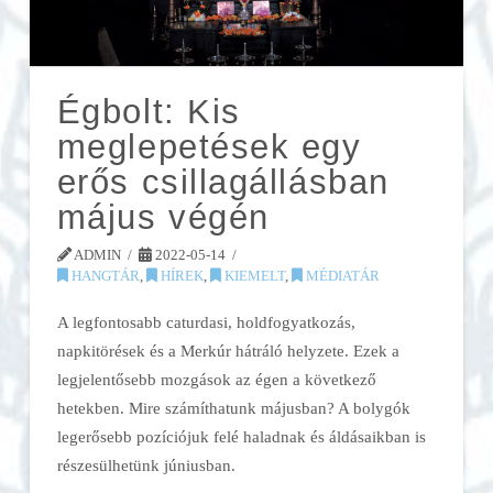
Égbolt: Kis
meglepetések egy
erős csillagállásban
május végén
ADMIN
2022-05-14
HANGTÁR
,
HÍREK
,
KIEMELT
,
MÉDIATÁR
A legfontosabb caturdasi, holdfogyatkozás,
napkitörések és a Merkúr hátráló helyzete. Ezek a
legjelentősebb mozgások az égen a következő
hetekben. Mire számíthatunk májusban? A bolygók
legerősebb pozíciójuk felé haladnak és áldásaikban is
részesülhetünk júniusban.