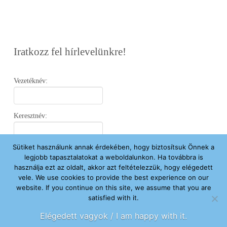
Iratkozz fel hírlevelünkre!
Vezetéknév:
Keresztnév:
Sütiket használunk annak érdekében, hogy biztosítsuk Önnek a
Email:
legjobb tapasztalatokat a weboldalunkon. Ha továbbra is
használja ezt az oldalt, akkor azt feltételezzük, hogy elégedett
vele. We use cookies to provide the best experience on our
Elfogadom az
Adatvédelmi Nyilatkozatot
.
website. If you continue on this site, we assume that you are
satisfied with it.
Feliratkozom
Elégedett vagyok / I am happy with it.