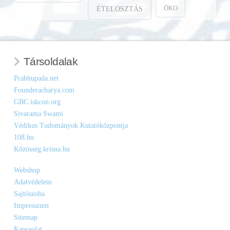
ÖKO
ÉTELOSZTÁS
Társoldalak
Prabhupada.net
Founderacharya.com
GBC.iskcon.org
Sivarama Swami
Védikus Tudományok Kutatóközpontja
108.hu
Közösség.krisna.hu
Webshop
Adatvédelem
Sajtószoba
Impresszum
Sitemap
Kapcsolat