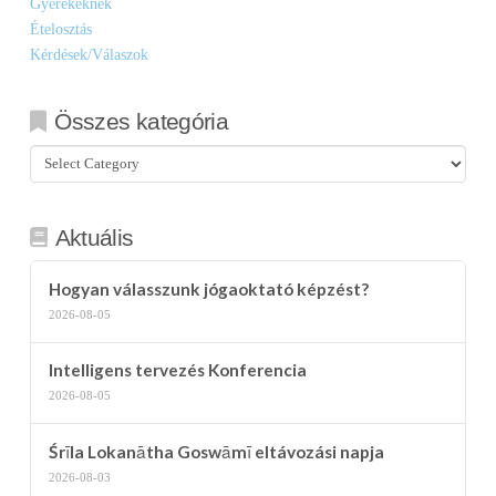
Gyerekeknek
Ételosztás
Kérdések/Válaszok
Összes kategória
Összes
kategória
Aktuális
Hogyan válasszunk jógaoktató képzést?
2026-08-05
Intelligens tervezés Konferencia
2026-08-05
Śrīla Lokanātha Goswāmī eltávozási napja
2026-08-03