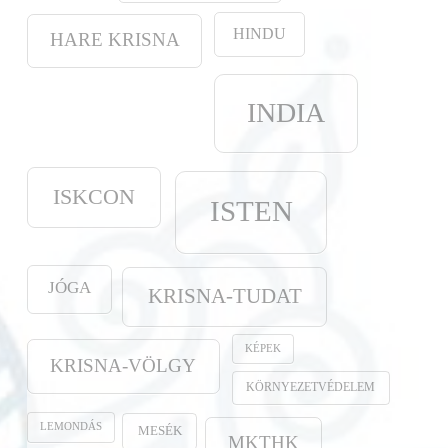
HINDU
HARE KRISNA
INDIA
ISKCON
ISTEN
JÓGA
KRISNA-TUDAT
KÉPEK
KRISNA-VÖLGY
KÖRNYEZETVÉDELEM
LEMONDÁS
MESÉK
MKTHK