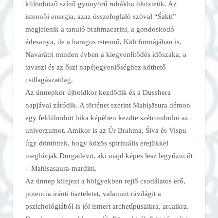
különböző színű gyönyörű ruhákba öltöztetik. Az
istennői energia, azaz összefoglaló szóval “Śakti”
megjelenik a tanuló brahmacarini, a gondoskodó
édesanya, de a haragos istennő, Kālī formájában is.
Navarātri minden évben a kiegyenlítődés időszaka, a
tavaszi és az őszi napéjegyenlőséghez köthető
csillagászatilag.
Az ünnepkör újholdkor kezdődik és a Dusshera
napjával záródik. A történet szerint Mahiṣāsura démon
egy feldühödött bika képében kezdte szétrombolni az
univerzumot. Amikor is az Úr Brahma, Śiva és Visṇu
úgy döntöttek, hogy közös spirituális erejükkel
meghívják Durgādevīt, aki majd képes lesz legyőzni őt
– Mahisasaura-mardini.
Az ünnep kifejezi a hölgyekben rejlő csodálatos erő,
potencia iránti tiszteletet, valamint rávilágít a
pszichológiából is jól ismert archetípusaikra, arcaikra.