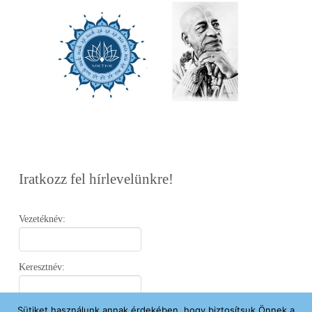
Iratkozz fel hírlevelünkre!
Vezetéknév:
Keresztnév:
Sütiket használunk annak érdekében, hogy biztosítsuk Önnek a