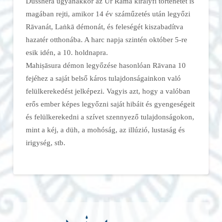
Dusshera ugyanakkor az Úr Rāma királyfi történetét is
magában rejti, amikor 14 év száműzetés után legyőzi
Rāvanát, Laṅkā démonát, és feleségét kiszabadítva
hazatér otthonába. A harc napja szintén október 5-re
esik idén, a 10. holdnapra.
Mahiṣāsura démon legyőzése hasonlóan Rāvana 10
fejéhez a saját belső káros tulajdonságainkon való
felülkerekedést jelképezi. Vagyis azt, hogy a valóban
erős ember képes legyőzni saját hibáit és gyengeségeit
és felülkerekedni a szívet szennyező tulajdonságokon,
mint a kéj, a düh, a mohóság, az illúzió, lustaság és
irigység, stb.