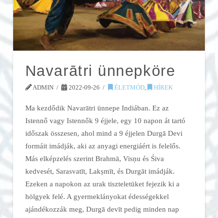
Navarātri ünnepköre
ADMIN
2022-09-26
ÉLETMÓD
,
HÍREK
Ma kezdődik Navarātri ünnepe Indiában. Ez az
Istennő vagy Istennők 9 éjjele, egy 10 napon át tartó
időszak összesen, ahol mind a 9 éjjelen Durgā Devi
formáit imádják, aki az anyagi energiáért is felelős.
Más elképzelés szerint Brahmā, Visṇu és Śiva
kedvesét, Sarasvatīt, Lakṣmīt, és Durgāt imádják.
Ezeken a napokon az urak tiszteletüket fejezik ki a
hölgyek felé. A gyermeklányokat édességekkel
ajándékozzák meg, Durgā devīt pedig minden nap