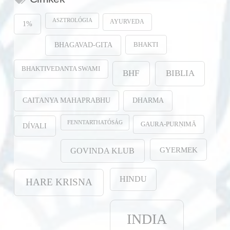
ASZTROLÓGIA
AYURVEDA
1%
BHAKTI
BHAGAVAD-GITA
BHAKTIVEDANTA SWAMI
BHF
BIBLIA
CAITANYA MAHAPRABHU
DHARMA
FENNTARTHATÓSÁG
GAURA-PURṆIMĀ
DÍVALI
GYERMEK
GOVINDA KLUB
HINDU
HARE KRISNA
INDIA