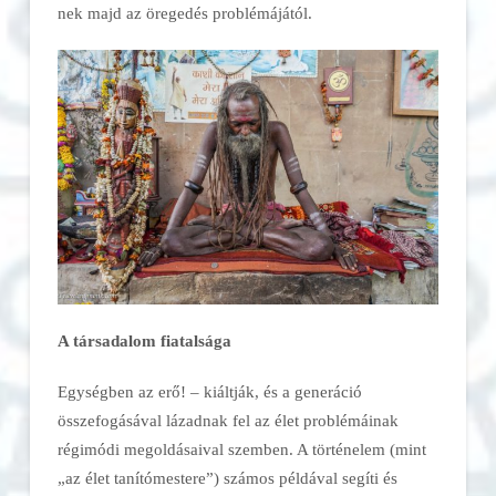
nek majd az öregedés prob­lé­májától.
A társadalom fiatalsága
Egységben az erő! – kiáltják, és a generáció
összefogásával lázadnak fel az élet problémáinak
régimódi meg­ol­dá­­saival szemben. A tör­té­nelem (mint
„az élet tanítómestere”) számos pél­dá­val segíti és