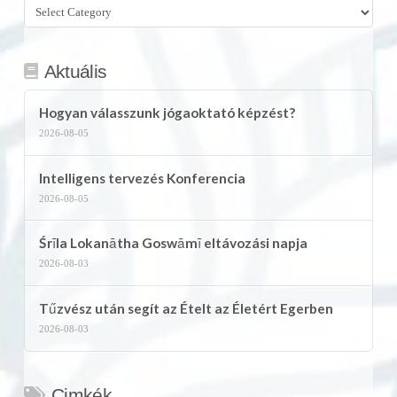
Összes
kategória
Aktuális
Hogyan válasszunk jógaoktató képzést?
2026-08-05
Intelligens tervezés Konferencia
2026-08-05
Śrīla Lokanātha Goswāmī eltávozási napja
2026-08-03
Tűzvész után segít az Ételt az Életért Egerben
2026-08-03
Cimkék