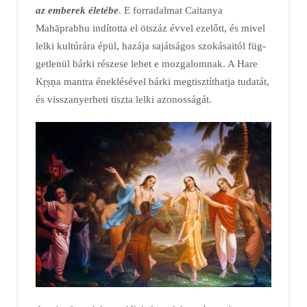
az emberek életébe
. E forra­dal­mat Caitanya
Mahāprabhu in­dí­totta el öt­száz évvel ezelőtt, és mivel
lelki kul­tú­rára épül, hazá­ja sa­ját­ságos szoká­saitól füg­
get­lenül bárki részese lehet e moz­ga­lom­nak. A Hare
Kṛṣṇa mantra ének­lé­sével bárki meg­tisz­tít­hat­ja tudatát,
és vissza­nyer­heti tiszta lelki azo­nos­ságát.