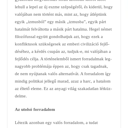
lehull a lepel az új eszme szép­sé­gé­ről, és kiderül, hogy
valójában nem történt más, mint az, hogy átléptünk
egyik „izmusból” egy másik „izmusba”, egyik párt
hatalmát felváltotta a másik párt hatalma. Hegel német
filozófussal együtt gondolhatjuk azt, hogy ezek a
konfliktusok szük­sé­gesek az emberi civilizáció fej­lő­
dé­séhez, a kérdés csupán az, tudjuk-e, mi valójában a
fejlődés célja. A tör­té­nel­emből ismert for­ra­dal­mak leg­
nagyobb problémája éppen az, hogy csak tagadnak,
de nem nyújtanak valós alternatívát. A forradalom így
mindig politikai jellegű marad, azaz a harc, a hatalom
az éltető eleme. Ez az anyagi világ szakadatlan lét­küz­
del­me.
Az utolsó forradalom
Létezik azonban egy valós for­ra­dalom, a tudat