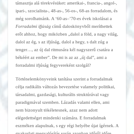
támasztja alá törekvésüket: amerikai-, francia-, angol-,
ipari-, szocialista-, 48-as-, 56-os-, 68-as forradalom, és
még so­rolhatnánk. A ‘60-as–’70-es évek is­ko­lá­sai a
For­ra­dalmi ifjúság
című daloskönyvből me­rít­hettek
erőt ah­hoz, hogy miközben „dalol a föld, a nagy világ,
dalol az ég, s az ifjúság, dalol a hegy, s dalt zúg a
tenger…, az új dal ritmusára kél nagyszerű csatára a
békéért az ember”. De mi is az az „új dal”, ami a
forradalmi ifjúság fegyvereként szolgál?
Történelemkönyveink tanítása sze­­­rint a forradalmak
célja radikális vál­to­zás bevezetése valamely po­li­tikai,
társadalmi, gazdasági, kul­tu­rális struk­túrával vagy
paradigmával szem­ben. Lázadás valami ellen, ami
nem bizonyult tökéletesnek, azaz nem adott
elégedettséget mindenki számára. E forradalmak
eszméken alapulnak, s egy régi helyébe újat ígérnek. A
gyakorlati megvalósítás során azonban időről időre