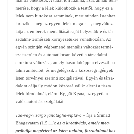
mantra éneklését. A tudat for­radal­ma, azaz annak fel­is­
merése, hogy a lélek kü­lön­bözik a testtől, hogy ez a
lélek nem birtoko­sa sem­minek, mert min­den Istenhez
tartozik – még az egyéni lélek maga is –, meg­vál­toz­
tatja az emberek men­ta­li­tá­sát saját hely­ze­tükre és tár­
sadalmi-természeti kör­nye­ze­tükre vo­nat­­ko­­zóan. Az
egyén szintjén végbemenő men­tális változást termé­
szet­szerűen és automati­ku­san kö­ve­ti a társadalmi
struk­túra vál­to­zása, amely hason­ló­kép­pen el­veszti ha­
tal­mi ambí­ci­óit, és meg­­­­­elég­szik a közösségi igények
Isten törvényei szerinti szol­gá­la­tával. Egyén és tár­sa­
dalom célja ily módon kö­zös­sé válik: elérni a tiszta
lélek bi­ro­dal­mát, elérni Kṛṣṇāt Kṛṣṇa, az egyetlen
valós auto­ritás szolgá­la­tát.
Tad-vāg-visargo janatāgha-viplavo
– írja a Śrīmad
Bhāgavatam (1.5.11):
az a krea­tivitás, amely meg­
próbálja meg­ér­te­ni az Isten-tuda­tot, forra­dal­mat hoz