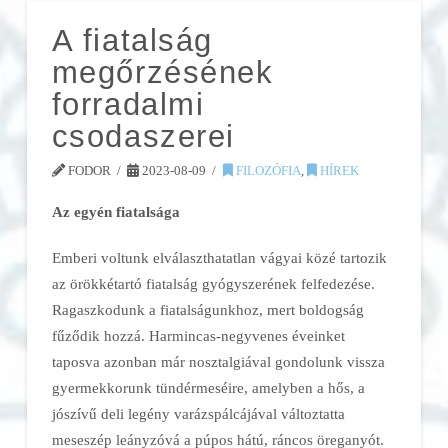
A fiatalság
megőrzésének
forradalmi
csodaszerei
FODOR
2023-08-09
FILOZÓFIA
,
HÍREK
Az egyén fiatalsága
Emberi voltunk elvá­laszt­hatatlan vá­gyai közé tartozik
az örökkétartó fia­talság gyógy­szerének felfedezése.
Ragaszkodunk a fiatalságunkhoz, mert boldogság
fűződik hozzá. Har­mincas-negyvenes éveinket
taposva azonban már nosztalgiával gon­do­lunk vissza
gyermekkorunk tün­dér­meséire, amely­ben a hős, a
jószívű deli legény varázs­pál­cá­jával vál­toz­tatta
meseszép leányzóvá a púpos hátú, ráncos öreganyót.