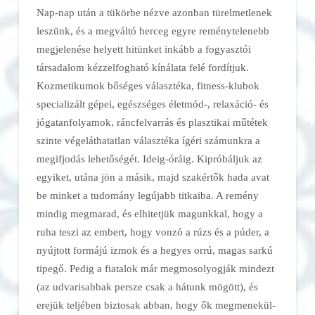
Nap-nap után a tükörbe nézve azonban tü­rel­metlenek
leszünk, és a megváltó her­ceg egyre reménytelenebb
meg­jelené­se helyett hitünket inkább a fo­gyasztói
társadalom kézzelfogható kínálata felé fordítjuk.
Kozmetikumok bőséges választéka, fitness-klubok
spe­ci­alizált gépei, egészséges élet­mód-, relaxáció- és
jógatanfolyamok, ránc­felvarrás és plasztikai műtétek
szinte végeláthatatlan választéka ígé­­ri szá­munkra a
megifjodás le­he­tőségét. Ideig-óráig. Kipróbáljuk az
egyiket, utána jön a másik, majd sza­kér­tők hada avat
be minket a tu­do­mány legújabb titkaiba. A remény
min­dig megmarad, és elhitetjük ma­gunk­kal, hogy a
ruha teszi az em­bert, hogy vonzó a rúzs és a púder, a
nyújtott formájú izmok és a hegyes orrú, magas sarkú
tipegő. Pedig a fi­a­ta­lok már megmosolyogják mindezt
(az udvarisabbak persze csak a hátunk mögött), és
erejük teljében biztosak abban, hogy ők meg­me­ne­kül­