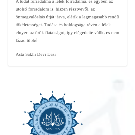
A tudat forradalma a lélek for­ra­dal­ma, és egy­ben az
utolsó for­ra­da­lom is, hiszen résztvevői, az
önmegvalósítás útját jár­va, elérik a legmaga­sabb rendű
tökéletessé­get. Tu­dá­sa és boldogsá­ga ré­vén a lélek
elnyeri az örök fiatalságot, így elé­ge­detté válik, és nem
lázad többé.
Asta Sakhi Devī Dāsī