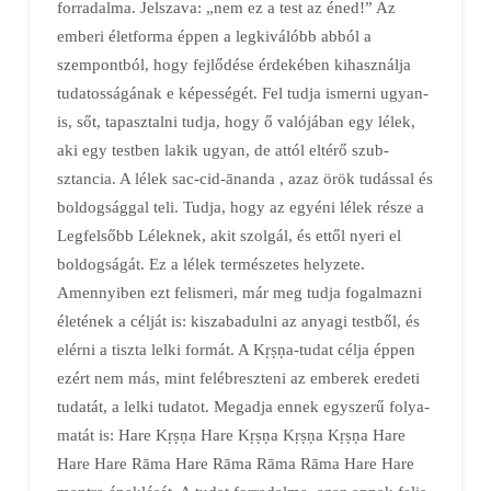
forradalma. Jelszava: „nem ez a test az éned!” Az
emberi életforma éppen a legkiválóbb abból a
szempontból, hogy fejlődése ér­de­kében kihasználja
tudatosságának e ké­pes­ségét. Fel tudja ismerni ugyan­
is, sőt, tapasztalni tudja, hogy ő való­já­ban egy lélek,
aki egy test­ben lakik ugyan, de attól eltérő szub­
sztancia. A lélek sac-cid-ānanda , azaz örök tu­dás­sal és
bol­dog­ság­gal teli. Tudja, hogy az egyéni lélek része a
Legfel­sőbb Léleknek, akit szolgál, és ettől nyeri el
boldogságát. Ez a lélek ter­mé­szetes helyzete.
Amennyiben ezt felismeri, már meg tudja fo­gal­maz­ni
életének a célját is: ki­sza­badulni az anyagi testből, és
elérni a tiszta lelki formát. A Kṛṣṇa-tudat célja éppen
ezért nem más, mint fel­éb­resz­teni az emberek eredeti
tu­da­tát, a lelki tuda­tot. Megadja en­nek egyszerű folya­
matát is: Hare Kṛṣṇa Hare Kṛṣṇa Kṛṣṇa Kṛṣṇa Hare
Hare Hare Rāma Hare Rāma Rāma Rāma Hare Hare