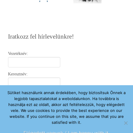
Iratkozz fel hírlevelünkre!
Vezetéknév:
Keresztnév:
Sütiket használunk annak érdekében, hogy biztosítsuk Önnek a
Email:
legjobb tapasztalatokat a weboldalunkon. Ha továbbra is
használja ezt az oldalt, akkor azt feltételezzük, hogy elégedett
vele. We use cookies to provide the best experience on our
Elfogadom az
Adatvédelmi Nyilatkozatot
.
website. If you continue on this site, we assume that you are
satisfied with it.
Feliratkozom