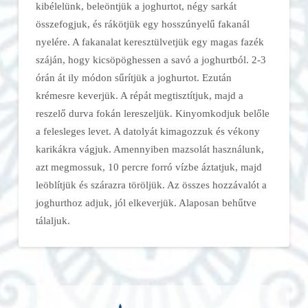
kibélelünk, beleöntjük a joghurtot, négy sarkát
összefogjuk, és rákötjük egy hosszúnyelű fakanál
nyelére. A fakanalat keresztülvetjük egy magas fazék
száján, hogy kicsöpöghessen a savó a joghurtból. 2-3
órán át ily módon sűrítjük a joghurtot. Ezután
krémesre keverjük. A répát megtisztítjuk, majd a
reszelő durva fokán lereszeljük. Kinyomkodjuk belőle
a felesleges levet. A datolyát kimagozzuk és vékony
karikákra vágjuk. Amennyiben mazsolát használunk,
azt megmossuk, 10 percre forró vízbe áztatjuk, majd
leöblítjük és szárazra töröljük. Az összes hozzávalót a
joghurthoz adjuk, jól elkeverjük. Alaposan behűtve
tálaljuk.