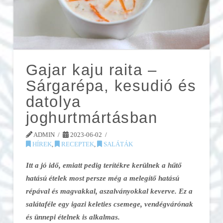
Gajar kaju raita –
Sárgarépa, kesudió és
datolya
joghurtmártásban
ADMIN
2023-06-02
HÍREK
,
RECEPTEK
,
SALÁTÁK
Itt a jó idő, emiatt pedig terítékre kerülnek a hűtő
hatású ételek most persze még a melegítő hatású
répával és magvakkal, aszalványokkal keverve. Ez a
salátaféle egy igazi keleties csemege, vendégvárónak
és ünnepi ételnek is alkalmas.