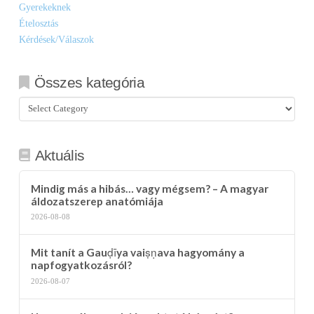
Gyerekeknek
Ételosztás
Kérdések/Válaszok
Összes kategória
Összes
kategória
Aktuális
Mindig más a hibás… vagy mégsem? – A magyar
áldozatszerep anatómiája
2026-08-08
Mit tanít a Gauḍīya vaiṣṇava hagyomány a
napfogyatkozásról?
2026-08-07