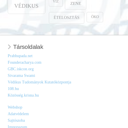
VÍZ
ZENE
VÉDIKUS
ÖKO
ÉTELOSZTÁS
Társoldalak
Prabhupada.net
Founderacharya.com
GBC.iskcon.org
Sivarama Swami
Védikus Tudományok Kutatóközpontja
108.hu
Közösség.krisna.hu
Webshop
Adatvédelem
Sajtószoba
Impresszum