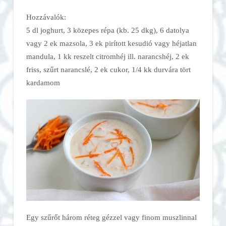
Hozzávalók:
5 dl joghurt, 3 közepes répa (kb. 25 dkg), 6 datolya
vagy 2 ek mazsola, 3 ek pirított kesudió vagy héjatlan
mandula, 1 kk reszelt citromhéj ill. narancshéj, 2 ek
friss, szűrt narancslé, 2 ek cukor, 1/4 kk durvára tört
kardamom
Egy szűrőt három réteg gézzel vagy finom muszlinnal