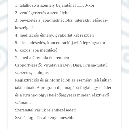
1. találkozó a szentély bejáratánál 11:30-kor
2. vendégvezetés a szentélyben
3. bevezetés a japa-meditációba: interaktív előadás-
beszélgetés
4. meditációs élmény, gyakorlat két részben
5. elcsendesedés, koncentráció javító légzőgyakorlat
6. közös japa meditáció
7. ebéd a Govinda étteremben
Csoportvezető: Virudavali Devi Dasi, Krisna-tudatú
szerzetes, teológus
Regisztrációs és árinformációk az esemény leírásában
találhatóak. A program díja magába foglal egy ebédet
és a Krisna-völgyi belépőjegyet is minden résztvevő
számára.
Szeretettel várjuk jelentkezésedet!
Szállásfoglalással kényelmesebb!