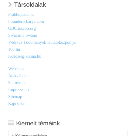
Társoldalak
Prabhupada.net
Founderacharya.com
GBC.iskcon.org
Sivarama Swami
Védikus Tudományok Kutatóközpontja
108.hu
Közösség.krisna.hu
Webshop
Adatvédelem
Sajtószoba
Impresszum
Sitemap
Kapcsolat
Kiemelt témáink
Környezetvédelem