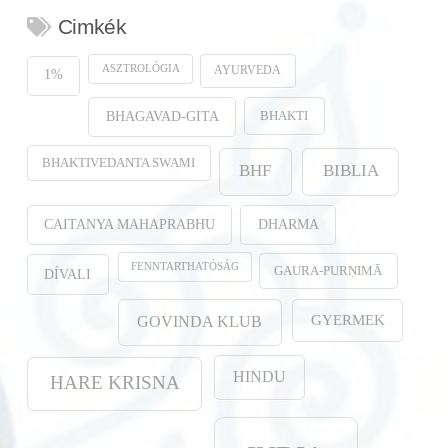
Cimkék
ASZTROLÓGIA
AYURVEDA
1%
BHAKTI
BHAGAVAD-GITA
BHAKTIVEDANTA SWAMI
BHF
BIBLIA
CAITANYA MAHAPRABHU
DHARMA
FENNTARTHATÓSÁG
GAURA-PURṆIMĀ
DÍVALI
GYERMEK
GOVINDA KLUB
HINDU
HARE KRISNA