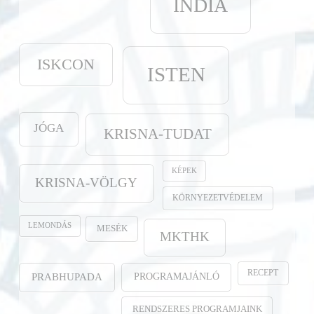
INDIA
ISKCON
ISTEN
JÓGA
KRISNA-TUDAT
KÉPEK
KRISNA-VÖLGY
KÖRNYEZETVÉDELEM
LEMONDÁS
MESÉK
MKTHK
RECEPT
PROGRAMAJÁNLÓ
PRABHUPADA
RENDSZERES PROGRAMJAINK