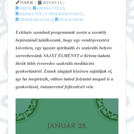
FODOR
2023-01-13
HÍREK
,
KRISNA-VÖLGY
,
KRISNA-VÖLGY PROGRAMAJÁNLÓ
,
PROGRAMAJÁNLÓ
,
PROGRAMOK
Exkluzív szombati programunk során a szentély
bejáratánál találkozunk, hogy egy vendégvezetést
követően, egy igazán spirituális és szakrális helyen
szerezhessünk SAJÁT ÉLMÉNYT a Krisna-tudatú
hívők több évezredes szakrális meditációs
gyakorlatáról. Ennek alapjait közösen sajátítjuk el,
így ha megtetszik, otthon tudod folytatni magad is a
gyakorlását, önismereted fejlesztését vele.