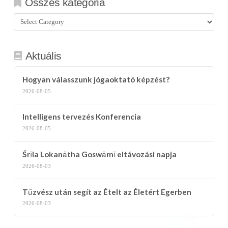
Összes kategória
Összes
kategória
Aktuális
Hogyan válasszunk jógaoktató képzést?
2026-08-05
Intelligens tervezés Konferencia
2026-08-05
Śrīla Lokanātha Goswāmī eltávozási napja
2026-08-03
Tűzvész után segít az Ételt az Életért Egerben
2026-08-03