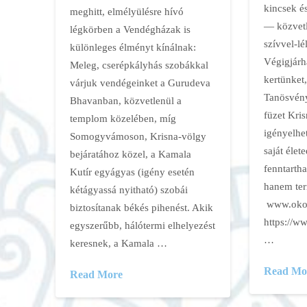
kincsek é
meghitt, elmélyülésre hívó
— közvetl
légkörben a Vendégházak is
szívvel-lé
különleges élményt kínálnak:
Végigjárh
Meleg, cserépkályhás szobákkal
kertünket
várjuk vendégeinket a Gurudeva
Tanösvény
Bhavanban, közvetlenül a
füzet Kri
templom közelében, míg
igényelhe
Somogyvámoson, Krisna-völgy
saját élete
bejáratához közel, a Kamala
fenntarth
Kutír egyágyas (igény esetén
hanem ter
kétágyassá nyitható) szobái
www.okov
biztosítanak békés pihenést. Akik
https://
egyszerűbb, hálótermi elhelyezést
…
keresnek, a Kamala …
Read Mo
Read More