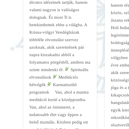
divatos idézetnek tartják, hanem
hanem rés
valami nagyon is valóságos
közös, sz
dolognak. És most Ti is
ászana re
betekinthettek ebbe a világba. A
Holi Indi
Krisna-völgyi Vendégházak
legörömte
többféle elvonulást szervez
boldogság
azoknak, akik szeretnének pár
ünneplésér
napra kiszakadni abból a
völgyben 
folyamatos pörgésből, amiben ma
évre embe
szinte mindenki él:
Spirituális
akik szer
elvonulások
Meditációs
közösségi
hétvégék
Karmatisztító
jóga és a 
programok Van, ahol a mantra
kikapcsol
meditáció kerül a középpontba.
hangulatá
Van, ahol az önismeret, a
egyik kie
tudatosabb élet vagy éppen a
rekordkísé
belső tisztulás. Közben pedig ott
résztvevő