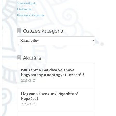
Gyerekeknek
Ételosztás
Kérdések/Válaszok
Összes kategória
Összes
kategória
Aktuális
Mit tanít a Gauḍīya vaiṣṇava
hagyomány a napfogyatkozásról?
2026-08-07
Hogyan válasszunk jógaoktató
képzést?
2026-08-05