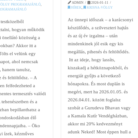
ADMIN
2026-01-11
VÖLGY PROGRAMAJÁNLÓ
,
HÍREK
,
KRISNA-VÖLGY
ROGRAMAJÁNLÓ
Az ünnepi időszak – a karácsonyi
 testközelből
készülődés, a szilveszteri hajtás
talni, hogyan működik
és az új év izgalma – után
i önellátó közösség a
mindenkinek jól esik egy kis
okban? Akkor itt a
megállás, pihenés és feltöltődés.
ölts el velünk egy
Itt az ideje, hogy lassíts,
 napot, ahol nemcsak
kiszakadj a hétköznapokból, és
, hanem tanulsz,
energiát gyűjts a következő
z és feltöltődsz. – A
hónapokra. És most duplán is
en felfedezheted a
megéri, mert ha 2026.01.05. és
entes termesztés valódi
2026.04.01. között foglalsz
 A tehenészetben és a
szobát a Gurudeva Bhavan vagy
zban bepillanthatsz a
a Kamala Kutír Vendégházban,
ondoskodásban élő
akkor mi 20% kedvezményt
indennapjaiba. – Öko
adunk Neked! Most éppen hull a
yi ízek, kézműves