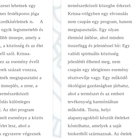
zesei lehetnek egy
természetközeli közegbe érkezel.
ínes festékporos jóga
Krisna-völgyben egy elvonulás
kordkísérletnek is. A
nem csupán egy program, hanem
a egyik legismertebb és
megtapasztalás. Egy olyan
libb ünnepe, amely a
életmód átélése, ahol minden
, a közösség és az élet
összefügg és jelentéssel bír: Egy
ől szól. Krisna-
valódi spirituális közösség
ez az esemény évről
jelenlétét élheted meg, nem
rek százait vonzza,
csupán egy ideiglenes esemény
etnék megtapasztalni a
résztvevője vagy. Egy működő
 ünneplés, a zene, a
ökológiai gazdaságban járhatsz,
természetközeli
ahol a természet és az emberi
ódás különleges
tevékenység harmóniában
t. Az idei program
működik. Tiszta, helyi
melt eseménye a közös
alapanyagokból készült ételeket
rlet lesz, ahol a
kóstolhatsz, amelyek a saját
k egyszerre végeznek
biokertből származnak. Az ételek