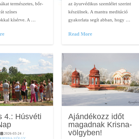
ákat természetes, bőr-
az āyurvédikus szemlélet szerint
át színes
készülnek. A mantra meditáció
okkal kísérve. A …
gyakorlata segít abban, hogy …
re
Read More
s 4.: Húsvéti
Ajándékozz időt
Nap
magadnak Krisna-
völgyben!
2026-03-24
KRISNA-VÖLGY
,