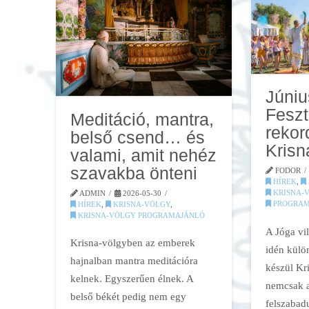
Júniu
Feszt
Meditáció, mantra,
rekor
belső csend… és
Krisn
valami, amit nehéz
szavakba önteni
FODOR
HÍREK
,
KRISNA-
ADMIN
2026-05-30
PROGRAM
HÍREK
,
KRISNA-VÖLGY
,
KRISNA-VÖLGY PROGRAMAJÁNLÓ
A Jóga vi
Krisna-völgyben az emberek
idén külö
hajnalban mantra meditációra
készül Kr
kelnek. Egyszerűen élnek. A
nemcsak a
belső békét pedig nem egy
felszabadu