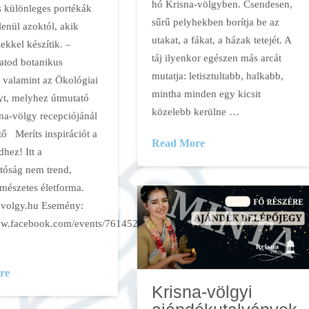
hó Krisna-völgyben. Csendesen,
s különleges portékák
sűrű pelyhekben borítja be az
enül azoktól, akik
utakat, a fákat, a házak tetejét. A
lekkel készítik. –
táj ilyenkor egészen más arcát
atod botanikus
mutatja: letisztultabb, halkabb,
, valamint az Ökológiai
mintha minden egy kicsit
t, melyhez útmutató
közelebb kerülne …
sna-völgy recepciójánál
tő Meríts inspirációt a
Read More
dhez! Itt a
atóság nem trend,
mészetes életforma.
olgy.hu Esemény:
www.facebook.com/events/761452426758241
re
Krisna-völgyi