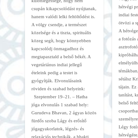
különlegessége, hogy nem
hétvégi p
csupán kikapcsolódást nyújtanak,
indiai fes
hanem valódi lelki feltöltődést is.
ötvözi a s
A völgy csendje, a természet
A hétvége
közelsége és a tiszta, spirituális
a fotózás 
közeg segít, hogy könnyebben
asztrofotóz
kapcsolódj önmagadhoz és
kipróbálh
megtapasztald a belső békét. A
elmélyülhe
vegetáriánus indiai jellegű
témákban
ételeink pedig a testet is
sétálsz Kr
gyógyítják. Elvonulásaink
tájain. E
röviden és szabad helyeink:
tanítást, 
Szeptember 19–21. – Hatha
belső felt
jóga elvonulás 1 szabad hely:
csoportba
Gurudeva Bhavan, 2 ágyas közös
személyre
fürdős szoba Lágy és erősítő
Légy fotó
jógagyakorlatok, légzés- és
hétvégére
relaxációs technikák, a bhakti