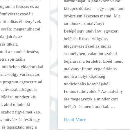
harmóniáját. Ajándékozz valódi
rogram a fotózás és az
kikapcsolódást — egy napot, ami
tőművészet csodáit
örökre emlékezetes marad. Mit
piritualitás élményével.
tartalmaz az utalvány?
 során: megtanulhatod
Belépőjegy utalvány: egyszeri
alapjait és az
belépés Krisna-völgybe,
ás titkait,
idegenvezetéssel az indiai
atod a mandalafestést,
szentélyben, valamint szabad
tsz spirituális
bejárással a területre. Ebéd menü
, miközben előadónkkal
utalvány: finom vegetáriánus
isna-völgy varázslatos
menü a helyi közösség
z a program egyszerre ad
tradicionális konyhájából.
kreatív szabadságot és
Fontos tudnivalók * Az utalvány
öltődést, mindezt kis
ára megegyezik a mindenkori
n, ahol mindenki
belépő- és menü árakkal. …
 szabott figyelmet kap.
s, művész és festő egy
Read More
, és tapasztald meg a