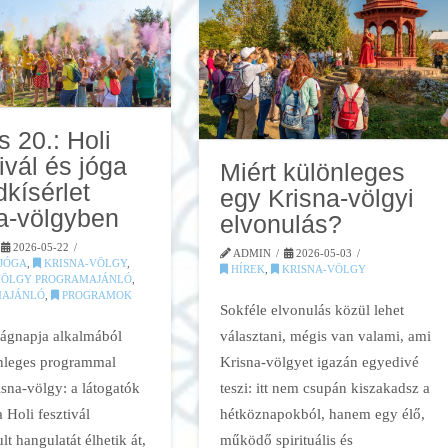
s 20.: Holi
ivál és jóga
Miért különleges
dkísérlet
egy Krisna-völgyi
a-völgyben
elvonulás?
2026-05-22
ADMIN
2026-05-03
JÓGA
,
KRISNA-VÖLGY
,
HÍREK
,
KRISNA-VÖLGY
VÖLGY PROGRAMAJÁNLÓ
,
AJÁNLÓ
,
PROGRAMOK
Sokféle elvonulás közül lehet
lágnapja alkalmából
választani, mégis van valami, ami
nleges programmal
Krisna-völgyet igazán egyedivé
isna-völgy: a látogatók
teszi: itt nem csupán kiszakadsz a
 Holi fesztivál
hétköznapokból, hanem egy élő,
lt hangulatát élhetik át,
működő spirituális és