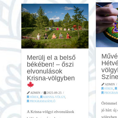
Művé
Merülj el a belső
Hétvé
békében! – őszi
völgy
elvonulások
Színe
Krisna-völgyben
ADMIN
HÍREK
,
ADMIN
2025-09-25
PROGRAM
HÍREK
,
KRISNA-VÖLGY
,
PROGRAMAJÁNLÓ
Örömmel 
jó hírt: ú
A Krisna-völgyi elvonulások
völgyben 