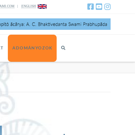
AMI.COM
|
ENGLISH
AT
ADOMÁNYOZOK