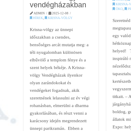
vendégházakban
KRISNA-
ÖKO
,
P
ADMIN
2025-12-08
HÍREK
,
KRISNA-VÖLGY
Szeretnéd
megtapasz
Krisna-völgy az ünnepi
egy valód
időszakban a csendes,
hétköznap
bensőséges arcát mutatja meg: a
helyed! T
téli nyugalomban különösen
inspiráló
elbűvölő a templom fénye és a
nézelődsz
szent helyek békéje. A Krisna-
tapasztals
völgy Vendégházak ilyenkor
kertészetb
olyan zarándokokat és
vegyszerm
vendégeket fogadnak, akik
titkait. –
szeretnének lelassulni az év végi
járgányhá
rohanásban, elmerülni a dharma
boldog, g
gyakorlásában, és részt venni a
állatok m
karácsony idején megrendezett
Expo: hel
ünnepi parikramán. Ebben a