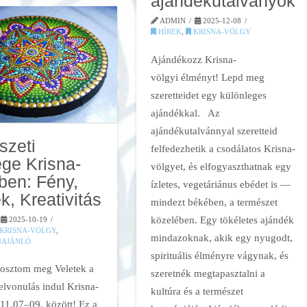
ajándékutalványok
ADMIN
2025-12-08
HÍREK
,
KRISNA-VÖLGY
Ajándékozz Krisna-
völgyi élményt! Lepd meg
szeretteidet egy különleges
ajándékkal. Az
ajándékutalvánnyal szeretteid
szeti
felfedezhetik a csodálatos Krisna-
ge Krisna-
völgyet, és elfogyaszthatnak egy
ben: Fény,
ízletes, vegetáriánus ebédet is —
k, Kreativitás
mindezt békében, a természet
közelében. Egy tökéletes ajándék
2025-10-19
KRISNA-VÖLGY
,
mindazoknak, akik egy nyugodt,
AJÁNLÓ
spirituális élményre vágynak, és
osztom meg Veletek a
szeretnék megtapasztalni a
j elvonulás indul Krisna-
kultúra és a természet
11.07–09. között! Ez a