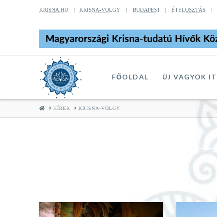
KRISNA.HU
|
KRISNA-VÖLGY
|
BUDAPEST
|
ÉTELOSZTÁS
FŐOLDAL
ÚJ VAGYOK I
HOME
HÍREK
KRISNA-VÖLGY