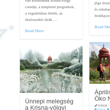
van körülöttünk Krisna-völgy
jóga ászan
csendje, a templomi programok,
és ruhabar
a vegetáriánus ételek, az
festékpor
ökrösszekér túrák …
Read Mo
Read More
Áprili
Öko 
Ünnepi melegség
FODOR
a Krisna-völgyi
HÍREK
,