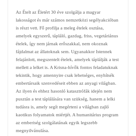
Az Ételt az Életért 30 éve szolgálja a magyar
lakosságot és már számos nemzetközi segélyakcióban
is részt vett. Fő profilja a meleg ételek osztása,
amelyek egyszerű, tápláló, gazdag, friss, vegetáriánus
ételek, így nem járnak erőszakkal, nem okoznak
fájdalmat az állatoknak sem. Ugyanakkor Istennek
felajánlott, megszentelt ételek, amelyek táplálják a test
mellett a lelket is. A Krisna-hívők fontos feladatuknak
tekintik, hogy amennyire csak lehetséges, enyhítsék
embertársaik szenvedéseit ebben az anyagi világban.
Az ilyen és ehhez hasonló katasztrófák idején nem
pusztán a test táplálására van szükség, hanem a lelki
tudásra is, amely segít megérteni a világban zajló
kaotikus folyamatok miértjét. A humanitárius program
az emberiség szolgálatának egyik legszebb
megnyilvánulása.