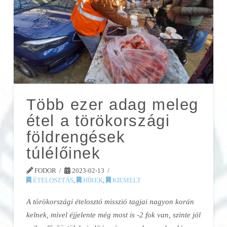
Több ezer adag meleg
étel a törökországi
földrengések
túlélőinek
FODOR
2023-02-13
ÉTELOSZTÁS
,
HÍREK
,
KIEMELT
A törökországi ételosztó misszió tagjai nagyon korán
kelnek, mivel éjjelente még most is -2 fok van, szinte jól