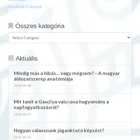
Kérdések/Válaszok
Összes kategória
Összes
kategória
Aktuális
Mindig más a hibás… vagy mégsem? – A magyar
áldozatszerep anatómiája
2026-08-08
Mit tanít a Gauḍīya vaiṣṇava hagyomány a
napfogyatkozásról?
2026-08-07
Hogyan válasszunk jógaoktató képzést?
2026-08-05