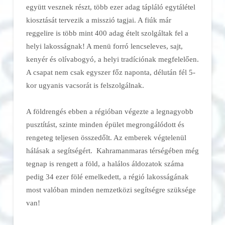
együtt vesznek részt, több ezer adag tápláló egytálétel
kiosztását tervezik a misszió tagjai. A fiúk már
reggelire is több mint 400 adag ételt szolgáltak fel a
helyi lakosságnak! A menü forró lencseleves, sajt,
kenyér és olívabogyó, a helyi tradíciónak megfelelően.
A csapat nem csak egyszer főz naponta, délután fél 5-
kor ugyanis vacsorát is felszolgálnak.
A földrengés ebben a régióban végezte a legnagyobb
pusztítást, szinte minden épület megrongálódott és
rengeteg teljesen összedőlt. Az emberek végtelenül
hálásak a segítségért. Kahramanmaras térségében még
tegnap is rengett a föld, a halálos áldozatok száma
pedig 34 ezer fölé emelkedett, a régió lakosságának
most valóban minden nemzetközi segítségre szüksége
van!