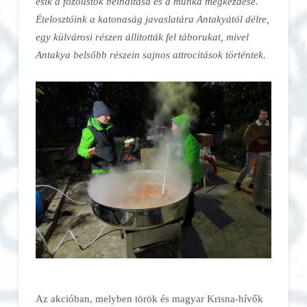
esik a főzőüstök beindítása és a munka megkezdése.
Ételosztóink a katonaság javaslatára Antakyától délre,
egy külvárosi részen állították fel táborukat, mivel
Antakya belsőbb részein sajnos attrocitások történtek.
Az akcióban, melyben török és magyar Krisna-hívők