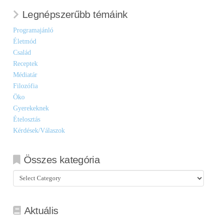
Legnépszerűbb témáink
Programajánló
Életmód
Család
Receptek
Médiatár
Filozófia
Öko
Gyerekeknek
Ételosztás
Kérdések/Válaszok
Összes kategória
Összes
kategória
Aktuális