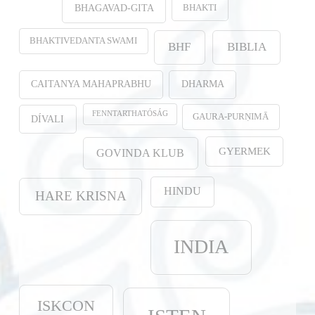
BHAKTI
BHAGAVAD-GITA
BHAKTIVEDANTA SWAMI
BHF
BIBLIA
CAITANYA MAHAPRABHU
DHARMA
FENNTARTHATÓSÁG
GAURA-PURṆIMĀ
DÍVALI
GYERMEK
GOVINDA KLUB
HINDU
HARE KRISNA
INDIA
ISKCON