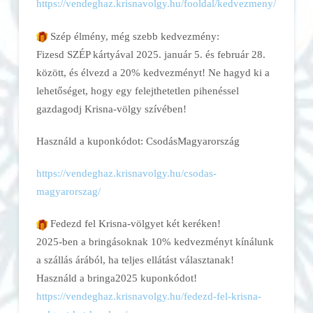
https://vendeghaz.krisnavolgy.
hu/fooldal/kedvezmeny/
Szép élmény, még szebb kedvezmény:
Fizesd SZÉP kártyával 2025. január 5. és február 28.
között, és élvezd a 20% kedvezményt! Ne hagyd ki a
lehetőséget, hogy egy felejthetetlen pihenéssel
gazdagodj Krisna-völgy szívében!
Használd a kuponkódot: CsodásMagyarország
https://vendeghaz.krisnavolgy.
hu/csodas-
magyarorszag/
Fedezd fel Krisna-völgyet két keréken!
2025-ben a bringásoknak 10% kedvezményt kínálunk
a szállás árából, ha teljes ellátást választanak!
Használd a bringa2025 kuponkódot!
https://vendeghaz.krisnavolgy.
hu/fedezd-fel-krisna-