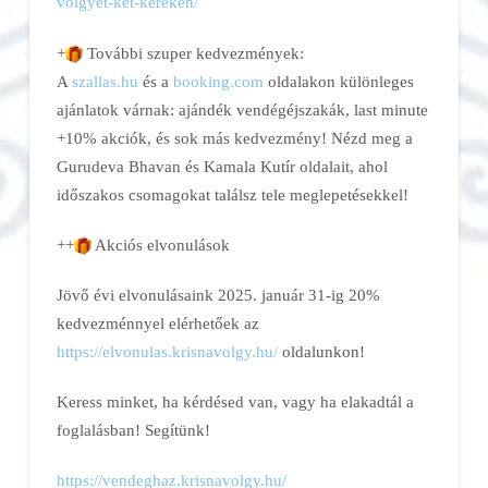
volgyet-
ket-kereken/
+
További szuper kedvezmények:
A
szallas.hu
és a
booking.com
oldalakon különleges
ajánlatok várnak: ajándék vendégéjszakák, last minute
+10% akciók, és sok más kedvezmény! Nézd meg a
Gurudeva Bhavan és Kamala Kutír oldalait, ahol
időszakos csomagokat találsz tele meglepetésekkel!
++
Akciós elvonulások
Jövő évi elvonulásaink 2025. január 31-ig 20%
kedvezménnyel elérhetőek az
https://elvonulas.krisnavolgy.
hu/
oldalunkon!
Keress minket, ha kérdésed van, vagy ha elakadtál a
foglalásban! Segítünk!
https://vendeghaz.krisnavolgy.
hu/