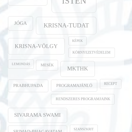
ISTEN
JÓGA
KRISNA-TUDAT
KÉPEK
KRISNA-VÖLGY
KÖRNYEZETVÉDELEM
LEMONDÁS
MESÉK
MKTHK
RECEPT
PROGRAMAJÁNLÓ
PRABHUPADA
RENDSZERES PROGRAMJAINK
SIVARAMA SWAMI
SZANSZKRIT
SRIMAD-BHAGAVATAM