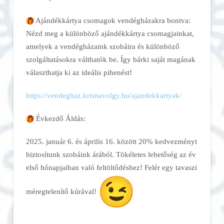
Ajándékkártya csomagok vendégházakra bontva:
Nézd meg a különböző ajándékkártya csomagjainkat,
amelyek a vendégházaink szobáira és különböző
szolgáltatásokra válthatók be. Így bárki saját magának
választhatja ki az ideális pihenést!
https://vendeghaz.krisnavolgy.
hu/ajandekkartyak/
Évkezdő Áldás:
2025. január 6. és április 16. között 20% kedvezményt
biztosítunk szobáink árából. Tökéletes lehetőség az év
első hónapjaiban való feltöltődéshez! Felér egy tavaszi
méregtelenítő kúrával!