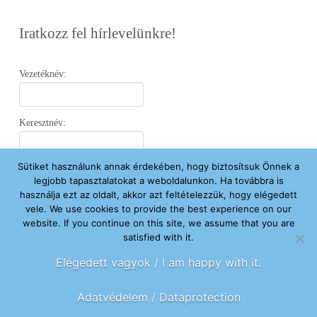
Iratkozz fel hírlevelünkre!
Vezetéknév:
Keresztnév:
Sütiket használunk annak érdekében, hogy biztosítsuk Önnek a
Email:
legjobb tapasztalatokat a weboldalunkon. Ha továbbra is
használja ezt az oldalt, akkor azt feltételezzük, hogy elégedett
vele. We use cookies to provide the best experience on our
Elfogadom az
Adatvédelmi Nyilatkozatot
.
website. If you continue on this site, we assume that you are
satisfied with it.
Feliratkozom
Elégedett vagyok / I am happy with it.
Adatvédelem / Dataprotection
FŐOLDAL
ÚJ VAGYOK ITT
SEGÍTENÉK
HÍREK
RÓLUNK
KAPCSOLAT
ADOMÁNYOZOK