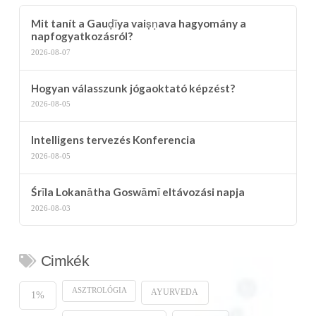
Mit tanít a Gauḍīya vaiṣṇava hagyomány a
napfogyatkozásról?
2026-08-07
Hogyan válasszunk jógaoktató képzést?
2026-08-05
Intelligens tervezés Konferencia
2026-08-05
Śrīla Lokanātha Goswāmī eltávozási napja
2026-08-03
Cimkék
ASZTROLÓGIA
AYURVEDA
1%