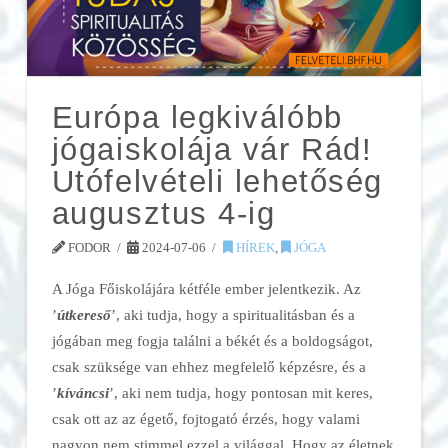
Európa legkiválóbb
jógaiskolája vár Rád!
Utófelvételi lehetőség
augusztus 4-ig
FODOR
2024-07-06
HÍREK
,
JÓGA
A Jóga Főiskolájára kétféle ember jelentkezik. Az
’
útkereső
’, aki tudja, hogy a spiritualitásban és a
jógában meg fogja találni a békét és a boldogságot,
csak szüksége van ehhez megfelelő képzésre, és a
’
kíváncsi
’, aki nem tudja, hogy pontosan mit keres,
csak ott az az égető, fojtogató érzés, hogy valami
nagyon nem stimmel ezzel a világgal. Hogy az életnek