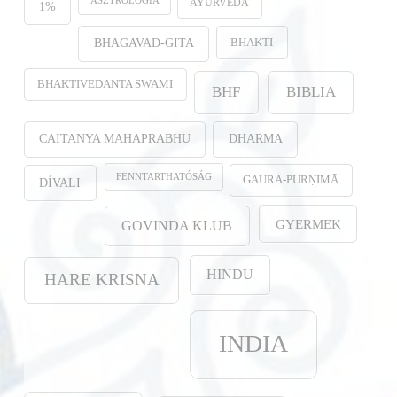
ASZTROLÓGIA
AYURVEDA
1%
BHAKTI
BHAGAVAD-GITA
BHAKTIVEDANTA SWAMI
BHF
BIBLIA
CAITANYA MAHAPRABHU
DHARMA
FENNTARTHATÓSÁG
GAURA-PURṆIMĀ
DÍVALI
GYERMEK
GOVINDA KLUB
HINDU
HARE KRISNA
INDIA