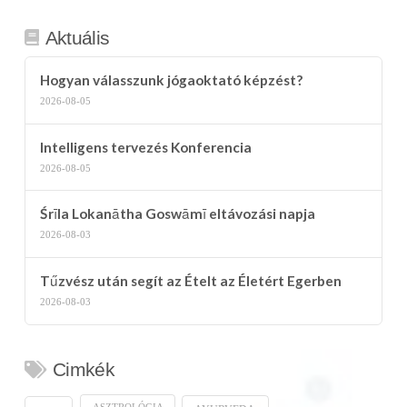
Aktuális
Hogyan válasszunk jógaoktató képzést?
2026-08-05
Intelligens tervezés Konferencia
2026-08-05
Śrīla Lokanātha Goswāmī eltávozási napja
2026-08-03
Tűzvész után segít az Ételt az Életért Egerben
2026-08-03
Cimkék