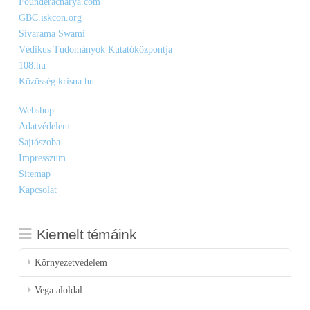
Founderacharya.com
GBC.iskcon.org
Sivarama Swami
Védikus Tudományok Kutatóközpontja
108.hu
Közösség.krisna.hu
Webshop
Adatvédelem
Sajtószoba
Impresszum
Sitemap
Kapcsolat
Kiemelt témáink
Környezetvédelem
Vega aloldal