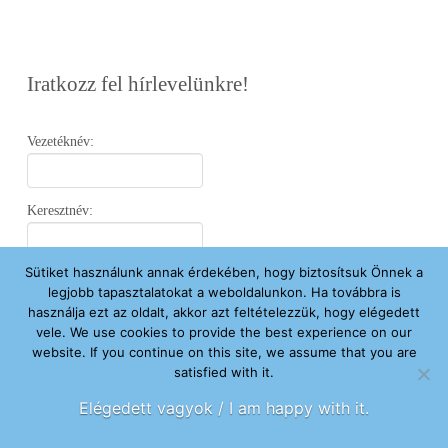
Iratkozz fel hírlevelünkre!
Vezetéknév:
Keresztnév:
Sütiket használunk annak érdekében, hogy biztosítsuk Önnek a
Email:
legjobb tapasztalatokat a weboldalunkon. Ha továbbra is
használja ezt az oldalt, akkor azt feltételezzük, hogy elégedett
vele. We use cookies to provide the best experience on our
Elfogadom az
Adatvédelmi Nyilatkozatot
.
website. If you continue on this site, we assume that you are
satisfied with it.
Feliratkozom
Elégedett vagyok / I am happy with it.