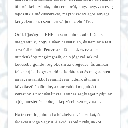
többről kell szólnia, mintsem arról, hogy negyven évig
tapossuk a mókuskereket, majd viszonylagos anyagi
kényelemben, csendben várjuk az elmúlást.
Örök ifjúságot a BHF-en sem tudunk adni! De azt
megtanítjuk, hogy a lélek halhatatlan, és nem ez a test
a valódi énünk. Persze az idő halad, és ez a test
mindenképp megöregszik, de a jógával sokkal
kevesebb gondot fog okozni az öregedés.
És amikor
felismerjük, hogy az időnk korlátozott és megszerzett
anyagi javainkból semmit sem tudunk átvinni a
következő életünkbe, akkor valódi megoldást
keresünk a problémáinkra, amihez segítséget nyújtunk
a jógamester és teológia képzéseinken egyaránt.
Ha te sem fogadod el a közhelyes válaszokat, és
érdekel a jóga vagy a lélekről szóló tudás, akkor