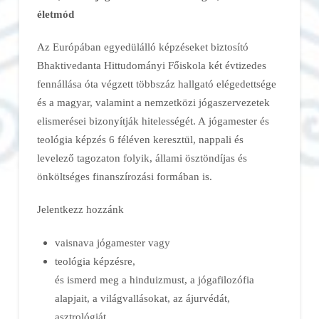
életmód
Az Európában egyedülálló képzéseket biztosító
Bhaktivedanta Hittudományi Főiskola két évtizedes
fennállása óta végzett többszáz hallgató elégedettsége
és a magyar, valamint a nemzetközi jógaszervezetek
elismerései bizonyítják hitelességét.
A
jógamester és
teológia képzés 6 féléven keresztül, nappali és
levelező tagozaton folyik, állami ösztöndíjas és
önköltséges finanszírozási formában is.
Jelentkezz hozzánk
vaisnava jógamester vagy
teológia képzésre,
és ismerd meg a hinduizmust, a jógafilozófia
alapjait, a világvallásokat, az ájurvédát,
asztrológiát.