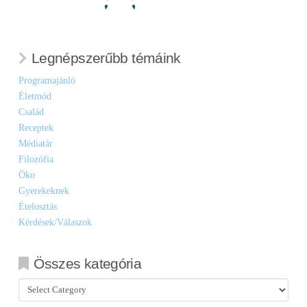
Legnépszerűbb témáink
Programajánló
Életmód
Család
Receptek
Médiatár
Filozófia
Öko
Gyerekeknek
Ételosztás
Kérdések/Válaszok
Összes kategória
Összes
kategória