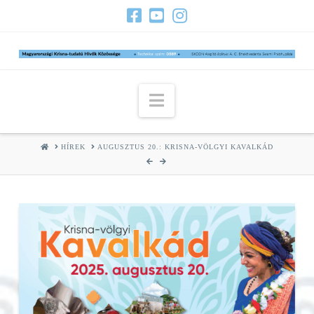
Navigation
HOME
HÍREK
AUGUSZTUS 20.: KRISNA-VÖLGYI KAVALKÁD