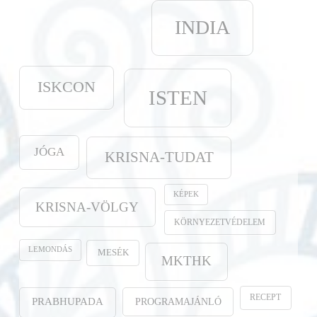
INDIA
ISKCON
ISTEN
JÓGA
KRISNA-TUDAT
KÉPEK
KRISNA-VÖLGY
KÖRNYEZETVÉDELEM
LEMONDÁS
MESÉK
MKTHK
RECEPT
PROGRAMAJÁNLÓ
PRABHUPADA