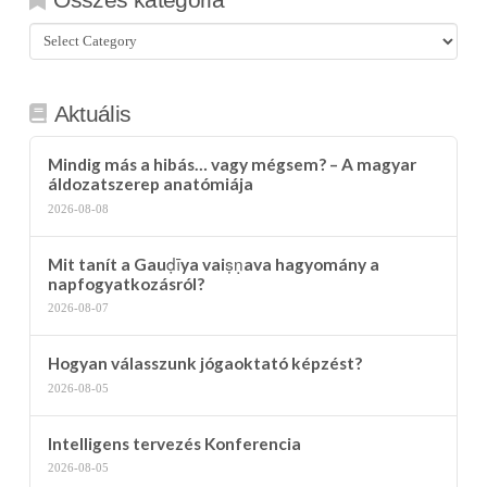
Összes
kategória
Aktuális
Mindig más a hibás… vagy mégsem? – A magyar
áldozatszerep anatómiája
2026-08-08
Mit tanít a Gauḍīya vaiṣṇava hagyomány a
napfogyatkozásról?
2026-08-07
Hogyan válasszunk jógaoktató képzést?
2026-08-05
Intelligens tervezés Konferencia
2026-08-05