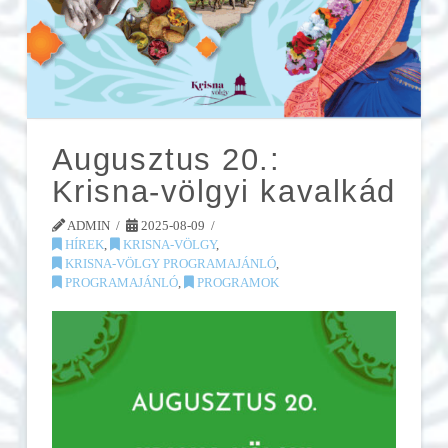
Augusztus 20.:
Krisna-völgyi kavalkád
ADMIN
2025-08-09
HÍREK
,
KRISNA-VÖLGY
,
KRISNA-VÖLGY PROGRAMAJÁNLÓ
,
PROGRAMAJÁNLÓ
,
PROGRAMOK