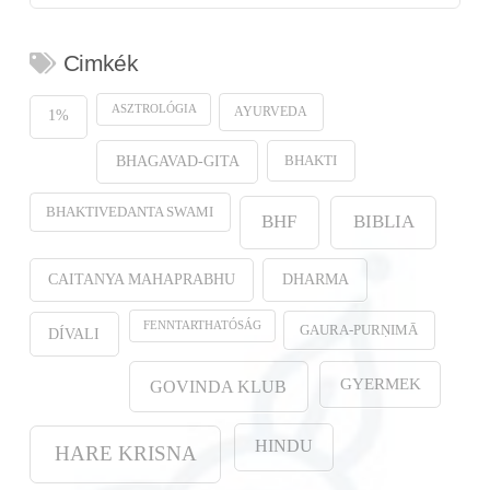
Cimkék
ASZTROLÓGIA
AYURVEDA
1%
BHAKTI
BHAGAVAD-GITA
BHAKTIVEDANTA SWAMI
BHF
BIBLIA
CAITANYA MAHAPRABHU
DHARMA
FENNTARTHATÓSÁG
GAURA-PURṆIMĀ
DÍVALI
GYERMEK
GOVINDA KLUB
HINDU
HARE KRISNA