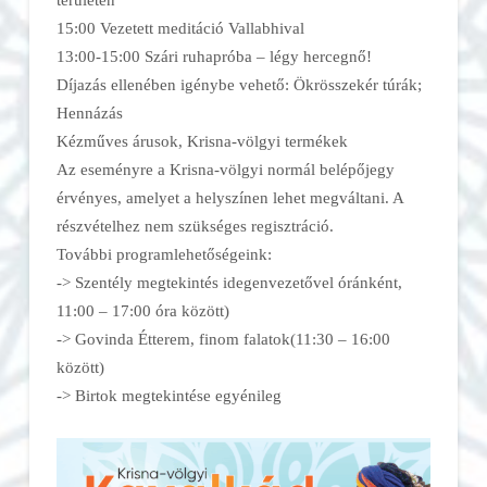
15:00 Vezetett meditáció Vallabhival
13:00-15:00 Szári ruhapróba – légy hercegnő!
Díjazás ellenében igénybe vehető: Ökrösszekér túrák;
Hennázás
Kézműves árusok, Krisna-völgyi termékek
Az eseményre a Krisna-völgyi normál belépőjegy
érvényes, amelyet a helyszínen lehet megváltani. A
részvételhez nem szükséges regisztráció.
További programlehetőségeink:
-> Szentély megtekintés idegenvezetővel óránként,
11:00 – 17:00 óra között)
-> Govinda Étterem, finom falatok(11:30 – 16:00
között)
-> Birtok megtekintése egyénileg