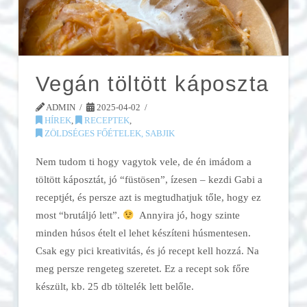
Vegán töltött káposzta
ADMIN
2025-04-02
HÍREK
,
RECEPTEK
,
ZÖLDSÉGES FŐÉTELEK, SABJIK
Nem tudom ti hogy vagytok vele, de én imádom a
töltött káposztát, jó “füstösen”, ízesen – kezdi Gabi a
receptjét, és persze azt is megtudhatjuk tőle, hogy ez
most “brutáljó lett”.
Annyira jó, hogy szinte
minden húsos ételt el lehet készíteni húsmentesen.
Csak egy pici kreativitás, és jó recept kell hozzá. Na
meg persze rengeteg szeretet. Ez a recept sok főre
készült, kb. 25 db töltelék lett belőle.