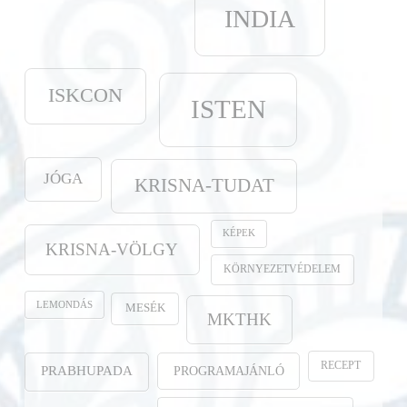
INDIA
ISKCON
ISTEN
JÓGA
KRISNA-TUDAT
KÉPEK
KRISNA-VÖLGY
KÖRNYEZETVÉDELEM
LEMONDÁS
MESÉK
MKTHK
RECEPT
PROGRAMAJÁNLÓ
PRABHUPADA