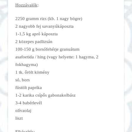
Hozzávalók
:
2250 gramm rizs (kb. 1 nagy bögre)
2 nagyobb fej savanyúkáposzta
1-1,5 kg apró káposzta
2 közepes padlizsán
100-150 g borsófehérje granuátum
asafoetida / hing (vagy helyette: 1 hagyma, 2
fokhagyma)
1 tk. őrölt kömény
só, bors
füstölt paprika
1-2 karika csípős gabonakolbász
3-4 babérlevél
olívaolaj
liszt
Elkészítés
: