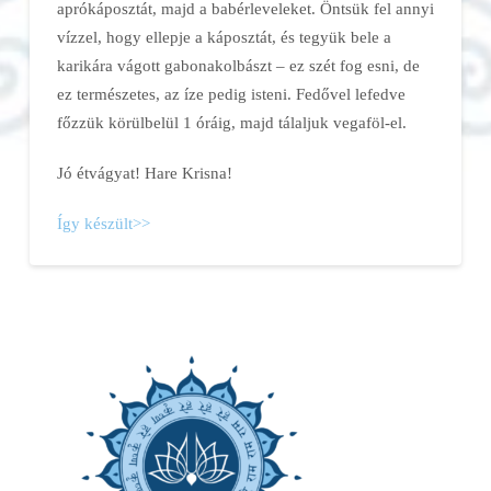
aprókáposztát, majd a babérleveleket. Öntsük fel annyi
vízzel, hogy ellepje a káposztát, és tegyük bele a
karikára vágott gabonakolbászt – ez szét fog esni, de
ez természetes, az íze pedig isteni. Fedővel lefedve
főzzük körülbelül 1 óráig, majd tálaljuk vegaföl-el.
Jó étvágyat! Hare Krisna!
Így készült>>