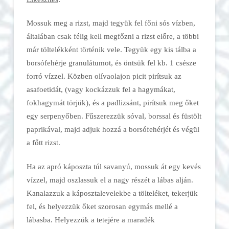
Mossuk meg a rizst, majd tegyük fel főni sós vízben,
általában csak félig kell megfőzni a rizst előre, a többi
már töltelékként történik vele. Tegyük egy kis tálba a
borsófehérje granulátumot, és öntsük fel kb. 1 csésze
forró vízzel. Közben olívaolajon picit pirítsuk az
asafoetidát, (vagy kockázzuk fel a hagymákat,
fokhagymát törjük), és a padlizsánt, pirítsuk meg őket
egy serpenyőben. Fűszerezzük sóval, borssal és füstölt
paprikával, majd adjuk hozzá a borsófehérjét és végül
a főtt rizst.
Ha az apró káposzta túl savanyú, mossuk át egy kevés
vízzel, majd oszlassuk el a nagy részét a lábas alján.
Kanalazzuk a káposztalevelekbe a tölteléket, tekerjük
fel, és helyezzük őket szorosan egymás mellé a
lábasba. Helyezzük a tetejére a maradék