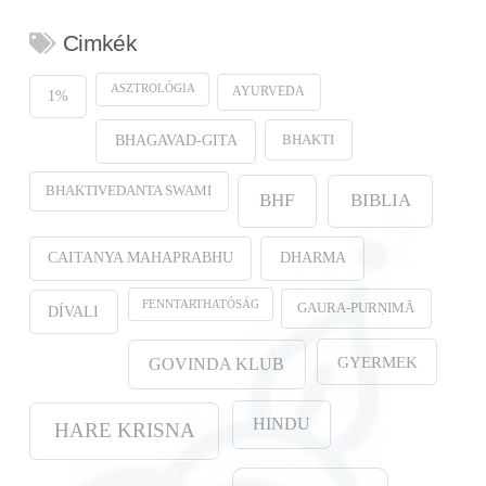
Cimkék
ASZTROLÓGIA
AYURVEDA
1%
BHAKTI
BHAGAVAD-GITA
BHAKTIVEDANTA SWAMI
BHF
BIBLIA
CAITANYA MAHAPRABHU
DHARMA
FENNTARTHATÓSÁG
GAURA-PURṆIMĀ
DÍVALI
GYERMEK
GOVINDA KLUB
HINDU
HARE KRISNA