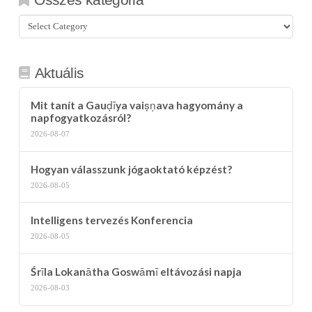
Összes
kategória
Aktuális
Mit tanít a Gauḍīya vaiṣṇava hagyomány a
napfogyatkozásról?
2026-08-07
Hogyan válasszunk jógaoktató képzést?
2026-08-05
Intelligens tervezés Konferencia
2026-08-05
Śrīla Lokanātha Goswāmī eltávozási napja
2026-08-03