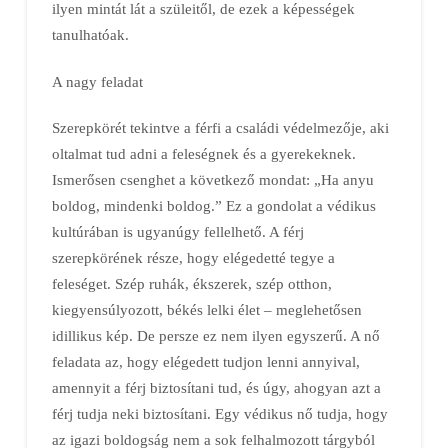
ilyen mintát lát a szüleitől, de ezek a képességek
tanulhatóak.
A nagy feladat
Szerepkörét tekintve a férfi a családi védelmezője, aki
oltalmat tud adni a feleségnek és a gyerekeknek.
Ismerősen csenghet a következő mondat: „Ha anyu
boldog, mindenki boldog.” Ez a gondolat a védikus
kultúrában is ugyanúgy fellelhető. A férj
szerepkörének része, hogy elégedetté tegye a
feleséget. Szép ruhák, ékszerek, szép otthon,
kiegyensúlyozott, békés lelki élet – meglehetősen
idillikus kép. De persze ez nem ilyen egyszerű. A nő
feladata az, hogy elégedett tudjon lenni annyival,
amennyit a férj biztosítani tud, és úgy, ahogyan azt a
férj tudja neki biztosítani. Egy védikus nő tudja, hogy
az igazi boldogság nem a sok felhalmozott tárgyból