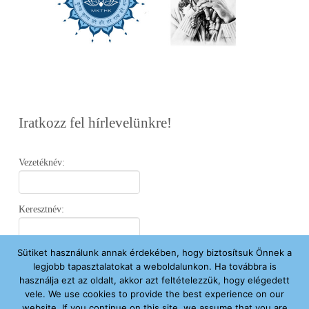
Iratkozz fel hírlevelünkre!
Vezetéknév:
Keresztnév:
Sütiket használunk annak érdekében, hogy biztosítsuk Önnek a
Email:
legjobb tapasztalatokat a weboldalunkon. Ha továbbra is
használja ezt az oldalt, akkor azt feltételezzük, hogy elégedett
vele. We use cookies to provide the best experience on our
Elfogadom az
Adatvédelmi Nyilatkozatot
.
website. If you continue on this site, we assume that you are