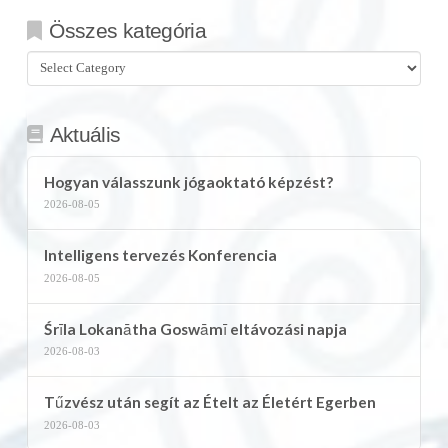
Összes kategória
Összes
kategória
Aktuális
Hogyan válasszunk jógaoktató képzést?
2026-08-05
Intelligens tervezés Konferencia
2026-08-05
Śrīla Lokanātha Goswāmī eltávozási napja
2026-08-03
Tűzvész után segít az Ételt az Életért Egerben
2026-08-03