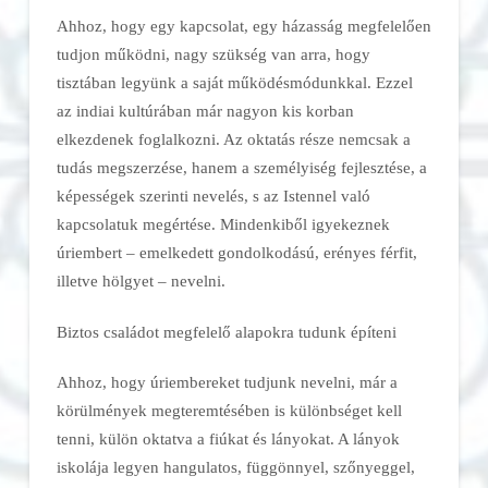
Ahhoz, hogy egy kapcsolat, egy házasság megfelelően
tudjon működni, nagy szükség van arra, hogy
tisztában legyünk a saját működésmódunkkal. Ezzel
az indiai kultúrában már nagyon kis korban
elkezdenek foglalkozni. Az oktatás része nemcsak a
tudás megszerzése, hanem a személyiség fejlesztése, a
képességek szerinti nevelés, s az Istennel való
kapcsolatuk megértése. Mindenkiből igyekeznek
úriembert – emelkedett gondolkodású, erényes férfit,
illetve hölgyet – nevelni.
Biztos családot megfelelő alapokra tudunk építeni
Ahhoz, hogy úriembereket tudjunk nevelni, már a
körülmények megteremtésében is különbséget kell
tenni, külön oktatva a fiúkat és lányokat. A lányok
iskolája legyen hangulatos, függönnyel, szőnyeggel,