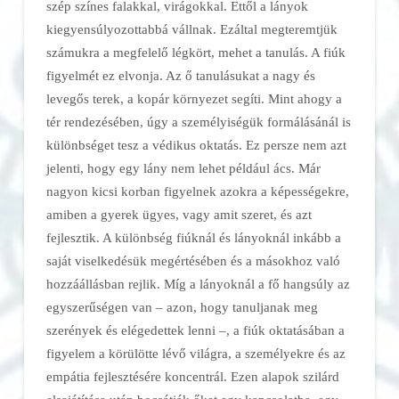
szép színes falakkal, virágokkal. Ettől a lányok
kiegyensúlyozottabbá vállnak. Ezáltal megteremtjük
számukra a megfelelő légkört, mehet a tanulás. A fiúk
figyelmét ez elvonja. Az ő tanulásukat a nagy és
levegős terek, a kopár környezet segíti. Mint ahogy a
tér rendezésében, úgy a személyiségük formálásánál is
különbséget tesz a védikus oktatás. Ez persze nem azt
jelenti, hogy egy lány nem lehet például ács. Már
nagyon kicsi korban figyelnek azokra a képességekre,
amiben a gyerek ügyes, vagy amit szeret, és azt
fejlesztik. A különbség fiúknál és lányoknál inkább a
saját viselkedésük megértésében és a másokhoz való
hozzáállásban rejlik. Míg a lányoknál a fő hangsúly az
egyszerűségen van – azon, hogy tanuljanak meg
szerények és elégedettek lenni –, a fiúk oktatásában a
figyelem a körülötte lévő világra, a személyekre és az
empátia fejlesztésére koncentrál. Ezen alapok szilárd