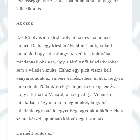
felelősséggel vezesse a családot nemcsak anyagi, de
lelki síkon is.
Az okok
Ez első olvasatra kicsit ódivatúnak és maradinak
tűnhet. De ha egy kicsit mélyebbre ásunk, rá kell
jönnünk, hogy mint ahogy az védikus kultúrában
mindennek oka van, úgy a férfi s női feladatköröket
sem a véletlen szülte. Ehhez egy picit vissza kell
kanyarodnunk az emberi természethez, ahhoz, hogyan
működünk. Nálunk is elég elterjedt az a kijelentés,
hogy a férfiak a Marsról, a nők pedig a Vénuszról
jöttek. Isten úgy alkotott meg minket, hogy bár
mindenki egy önálló egyéniség, agyunk működésében
szinte kézzel tapintható különbségek vannak.
De miért fontos ez?