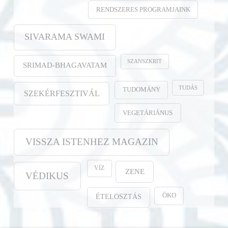
RENDSZERES PROGRAMJAINK
SIVARAMA SWAMI
SZANSZKRIT
SRIMAD-BHAGAVATAM
TUDÁS
TUDOMÁNY
SZEKÉRFESZTIVÁL
VEGETÁRIÁNUS
VISSZA ISTENHEZ MAGAZIN
VÍZ
ZENE
VÉDIKUS
ÖKO
ÉTELOSZTÁS