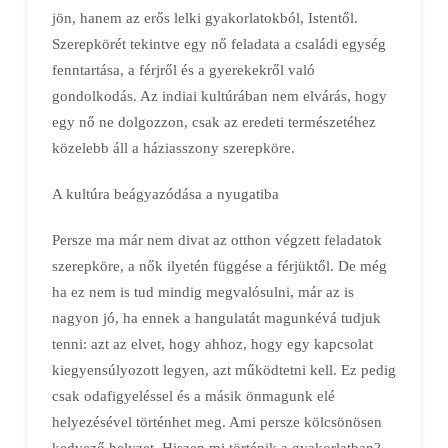
jön, hanem az erős lelki gyakorlatokból, Istentől.
Szerepkörét tekintve egy nő feladata a családi egység
fenntartása, a férjről és a gyerekekről való
gondolkodás. Az indiai kultúrában nem elvárás, hogy
egy nő ne dolgozzon, csak az eredeti természetéhez
közelebb áll a háziasszony szerepköre.
A kultúra beágyazódása a nyugatiba
Persze ma már nem divat az otthon végzett feladatok
szerepköre, a nők ilyetén függése a férjüktől. De még
ha ez nem is tud mindig megvalósulni, már az is
nagyon jó, ha ennek a hangulatát magunkévá tudjuk
tenni: azt az elvet, hogy ahhoz, hogy egy kapcsolat
kiegyensúlyozott legyen, azt működtetni kell. Ez pedig
csak odafigyeléssel és a másik önmagunk elé
helyezésével történhet meg. Ami persze kölcsönösen
kedvező helyzet. Hiszen mi történik a gyakorlatban?