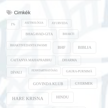
Cimkék
ASZTROLÓGIA
AYURVEDA
1%
BHAKTI
BHAGAVAD-GITA
BHAKTIVEDANTA SWAMI
BHF
BIBLIA
CAITANYA MAHAPRABHU
DHARMA
FENNTARTHATÓSÁG
GAURA-PURṆIMĀ
DÍVALI
GYERMEK
GOVINDA KLUB
HINDU
HARE KRISNA