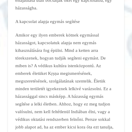
elsajátítása után bocsátják őket egy kapcsolatba, egy
házasságba.
A kapcsolat alapja egymás segítése
Amikor egy ilyen emberek kötnek egymással
házasságot, kapcsolatuk alapja nem egymás
kihasználására fog épülni. Mind a ketten arra
törekszenek, hogyan tudják segíteni egymást. De
miben is? A védikus kultúra istenközpontú. Az
emberek életüket Kṛṣṇa megismerésének,
megszeretésének, szolgálatának szentelik. Életük
minden területét igyekeznek lelkivé varázsolni. Ez a
házassággal sincs másképp. A házasság egymás
segítése a lelki életben. Ahhoz, hogy ez meg tudjon
valósulni, nem kell feltétlenül Indiában élni, vagy a
védikus oktatási rendszerben felnőni. Persze sokkal
jobb alapot ad, ha az ember kicsi kora óta ezt tanulja,