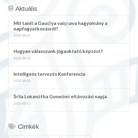
Aktuális
Mit tanít a Gauḍīya vaiṣṇava hagyomány a
napfogyatkozásról?
2026-08-07
Hogyan válasszunk jógaoktató képzést?
2026-08-05
Intelligens tervezés Konferencia
2026-08-05
Śrīla Lokanātha Goswāmī eltávozási napja
2026-08-03
Cimkék