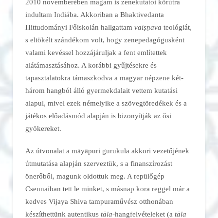
2010 novemberében magam is zenekutatói körútra
indultam Indiába. Akkoriban a Bhaktivedanta
Hittudományi Főiskolán hallgattam
vaiṣṇava
teológiát,
s eltökélt szándékom volt, hogy zenepedagógusként
valami kevéssel hozzájáruljak a fent említettek
alátámasztásához. A korábbi gyűjtésekre és
tapasztalatokra támaszkodva a magyar népzene két-
három hangból álló gyermekdalait vettem kutatási
alapul, mivel ezek némelyike a szövegtöredékek és a
játékos előadásmód alapján is bizonyítják az ősi
gyökereket.
Az útvonalat a māyāpuri gurukula akkori vezetőjének
útmutatása alapján szerveztük, s a finanszírozást
önerőből, magunk oldottuk meg. A repülőgép
Csennaiban tett le minket, s másnap kora reggel már a
kedves Vijaya Shiva tampuraművész otthonában
készíthettünk autentikus
tāla-
hangfelvételeket (a
tāla