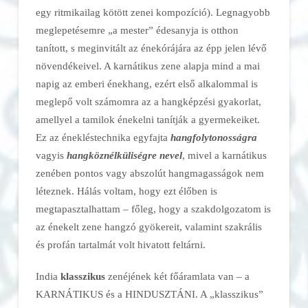
egy ritmikailag kötött zenei kompozíció). Legnagyobb
meglepetésemre „a mester” édesanyja is otthon
tanított, s meginvitált az énekórájára az épp jelen lévő
növendékeivel. A karnátikus zene alapja mind a mai
napig az emberi énekhang, ezért első alkalommal is
meglepő volt számomra az a hangképzési gyakorlat,
amellyel a tamilok énekelni tanítják a gyermekeiket.
Ez az énekléstechnika egyfajta
hangfolytonosságra
vagyis
hangköznélküliségre nevel
, mivel a karnátikus
zenében pontos vagy abszolút hangmagasságok nem
léteznek. Hálás voltam, hogy ezt élőben is
megtapasztalhattam – főleg, hogy a szakdolgozatom is
az énekelt zene hangzó gyökereit, valamint szakrális
és profán tartalmát volt hivatott feltárni.
India
klasszikus
zenéjének két főáramlata van – a
KARNÁTIKUS és a HINDUSZTÁNI. A „klasszikus”