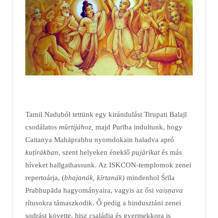
Tamil Naduból tettünk egy kirándulást Tirupati Balajī
csodálatos
mūrtijához,
majd Purība indultunk, hogy
Caitanya Mahāprabhu nyomdokain haladva apró
kuṭīrákban,
szent helyeken éneklő
pujārīkat
és más
híveket hallgathassunk. Az ISKCON-templomok zenei
repertoárja, (
bhajanák, kīrtanák
) mindenhol Śrīla
Prabhupāda hagyományaira, vagyis az ősi
vaiṣṇava
rítusokra támaszkodik. Ő pedig a hindusztáni zenei
sodrást követte, hisz családja és gyermekkora is