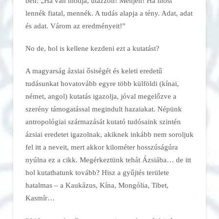
ben: „Ha van módja, utazzon! Menjen! Ha most
lennék fiatal, mennék. A tudás alapja a tény. Adat, adat
és adat. Várom az eredményeit!”
No de, hol is kellene kezdeni ezt a kutatást?
A magyarság ázsiai ősiségét és keleti eredetű
tudásunkat hovatovább egyre több külföldi (kínai,
német, angol) kutatás igazolja, jóval megelőzve a
szerény támogatással megindult hazaiakat. Népünk
antropológiai származását kutató tudósaink szintén
ázsiai eredetet igazolnak, akiknek inkább nem soroljuk
fel itt a neveit, mert akkor kilométer hosszúságúra
nyúlna ez a cikk. Megérkeztünk tehát Ázsiába… de itt
hol kutathatunk tovább? Hisz a gyűjtés területe
hatalmas – a Kaukázus, Kína, Mongólia, Tibet,
Kasmír…