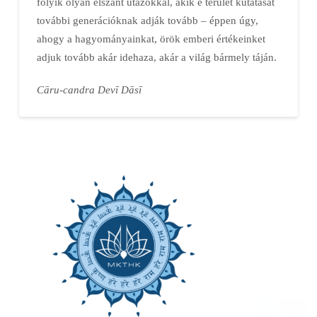
folyik olyan elszánt utazókkal, akik e terület kutatását
további generációknak adják tovább – éppen úgy,
ahogy a hagyományainkat, örök emberi értékeinket
adjuk tovább akár idehaza, akár a világ bármely táján.
Cāru-candra Devī Dāsī