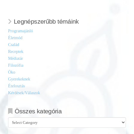
Legnépszerűbb témáink
Programajánló
Életmód
Család
Receptek
Médiatár
Filozófia
Öko
Gyerekeknek
Ételosztás
Kérdések/Válaszok
Összes kategória
Összes
kategória