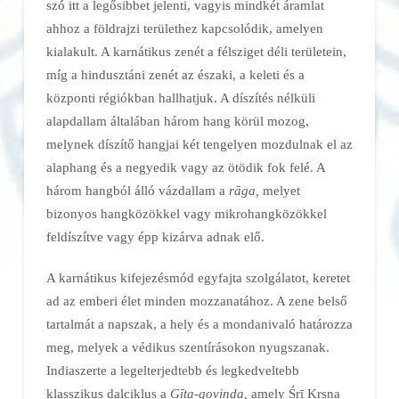
szó itt a legősibbet jelenti, vagyis mindkét áramlat
ahhoz a földrajzi területhez kapcsolódik, amelyen
kialakult. A karnátikus zenét a félsziget déli területein,
míg a hindusztáni zenét az északi, a keleti és a
központi régiókban hallhatjuk. A díszítés nélküli
alapdallam általában három hang körül mozog,
melynek díszítő hangjai két tengelyen mozdulnak el az
alaphang és a negyedik vagy az ötödik fok felé. A
három hangból álló vázdallam a
rāga,
melyet
bizonyos hangközökkel vagy mikrohangközökkel
feldíszítve vagy épp kizárva adnak elő.
A karnátikus kifejezésmód egyfajta szolgálatot, keretet
ad az emberi élet minden mozzanatához. A zene belső
tartalmát a napszak, a hely és a mondanivaló határozza
meg, melyek a védikus szentírásokon nyugszanak.
Indiaszerte a legelterjedtebb és legkedveltebb
klasszikus dalciklus a
Gīta-govinda,
amely Śrī Kṛṣṇa