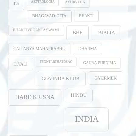
ASZTROLÓGIA
AYURVEDA
1%
BHAKTI
BHAGAVAD-GITA
BHAKTIVEDANTA SWAMI
BHF
BIBLIA
CAITANYA MAHAPRABHU
DHARMA
FENNTARTHATÓSÁG
GAURA-PURṆIMĀ
DÍVALI
GYERMEK
GOVINDA KLUB
HINDU
HARE KRISNA
INDIA