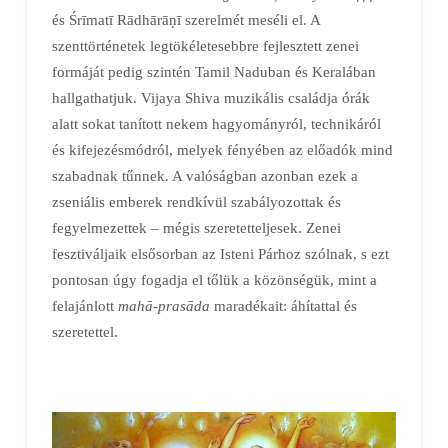
és Śrīmatī Rādhārāṇī szerelmét meséli el. A
szenttörténetek legtökéletesebbre fejlesztett zenei
formáját pedig szintén Tamil Naduban és Keralában
hallgathatjuk. Vijaya Shiva muzikális családja órák
alatt sokat tanított nekem hagyományról, technikáról
és kifejezésmódról, melyek fényében az előadók mind
szabadnak tűnnek. A valóságban azonban ezek a
zseniális emberek rendkívül szabályozottak és
fegyelmezettek – mégis szeretetteljesek. Zenei
fesztiváljaik elsősorban az Isteni Párhoz szólnak, s ezt
pontosan úgy fogadja el tőlük a közönségük, mint a
felajánlott
mahā-prasāda
maradékait: áhítattal és
szeretettel.