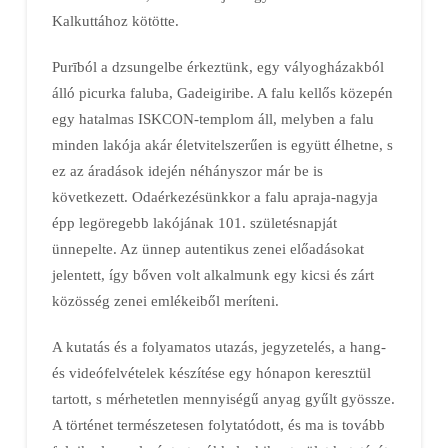
Kalkuttához kötötte.
Purīból a dzsungelbe érkeztünk, egy vályogházakból
álló picurka faluba, Gadeigiribe. A falu kellős közepén
egy hatalmas ISKCON-templom áll, melyben a falu
minden lakója akár életvitelszerűen is együtt élhetne, s
ez az áradások idején néhányszor már be is
következett. Odaérkezésünkkor a falu apraja-nagyja
épp legöregebb lakójának 101. születésnapját
ünnepelte. Az ünnep autentikus zenei előadásokat
jelentett, így bőven volt alkalmunk egy kicsi és zárt
közösség zenei emlékeiből meríteni.
A kutatás és a folyamatos utazás, jegyzetelés, a hang-
és videófelvételek készítése egy hónapon keresztül
tartott, s mérhetetlen mennyiségű anyag gyűlt gyössze.
A történet természetesen folytatódott, és ma is tovább