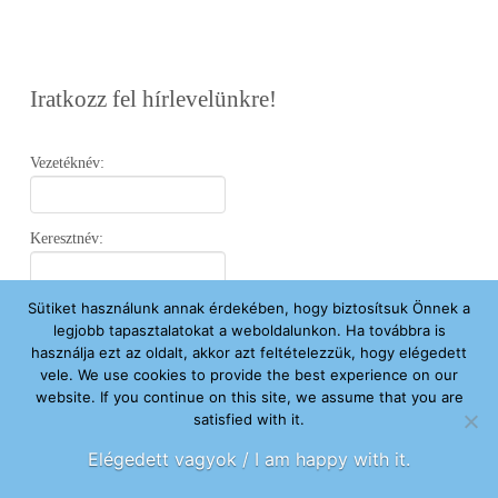
Iratkozz fel hírlevelünkre!
Vezetéknév:
Keresztnév:
Sütiket használunk annak érdekében, hogy biztosítsuk Önnek a
Email:
legjobb tapasztalatokat a weboldalunkon. Ha továbbra is
használja ezt az oldalt, akkor azt feltételezzük, hogy elégedett
vele. We use cookies to provide the best experience on our
Elfogadom az
Adatvédelmi Nyilatkozatot
.
website. If you continue on this site, we assume that you are
satisfied with it.
Feliratkozom
Elégedett vagyok / I am happy with it.