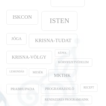
ISKCON
ISTEN
JÓGA
KRISNA-TUDAT
KÉPEK
KRISNA-VÖLGY
KÖRNYEZETVÉDELEM
LEMONDÁS
MESÉK
MKTHK
RECEPT
PROGRAMAJÁNLÓ
PRABHUPADA
RENDSZERES PROGRAMJAINK