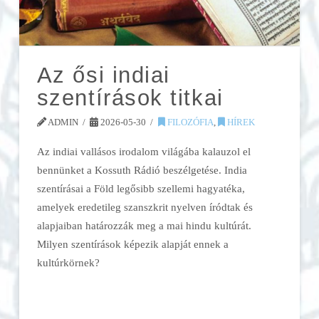
Az ősi indiai
szentírások titkai
ADMIN
2026-05-30
FILOZÓFIA
,
HÍREK
Az indiai vallásos irodalom világába kalauzol el
bennünket a Kossuth Rádió beszélgetése. India
szentírásai a Föld legősibb szellemi hagyatéka,
amelyek eredetileg szanszkrit nyelven íródtak és
alapjaiban határozzák meg a mai hindu kultúrát.
Milyen szentírások képezik alapját ennek a
kultúrkörnek?