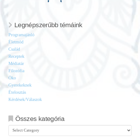
Legnépszerűbb témáink
Programajánló
Életmód
Család
Receptek
Médiatár
Filozófia
Öko
Gyerekeknek
Ételosztás
Kérdések/Válaszok
Összes kategória
Összes
kategória