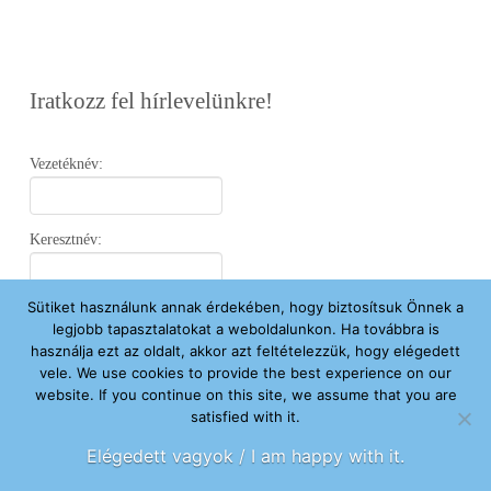
Iratkozz fel hírlevelünkre!
Vezetéknév:
Keresztnév:
Sütiket használunk annak érdekében, hogy biztosítsuk Önnek a
Email:
legjobb tapasztalatokat a weboldalunkon. Ha továbbra is
használja ezt az oldalt, akkor azt feltételezzük, hogy elégedett
vele. We use cookies to provide the best experience on our
Elfogadom az
Adatvédelmi Nyilatkozatot
.
website. If you continue on this site, we assume that you are
satisfied with it.
Feliratkozom
Elégedett vagyok / I am happy with it.