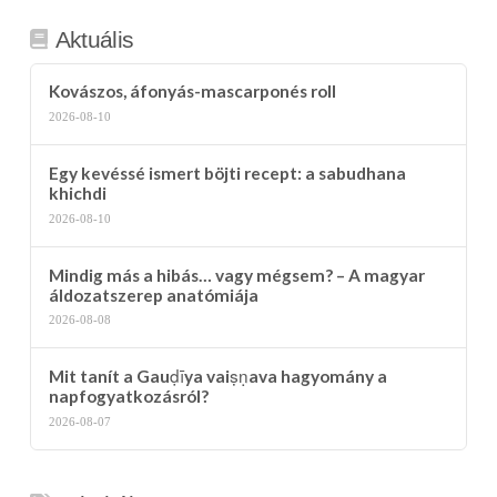
Aktuális
Kovászos, áfonyás-mascarponés roll
2026-08-10
Egy kevéssé ismert böjti recept: a sabudhana
khichdi
2026-08-10
Mindig más a hibás… vagy mégsem? – A magyar
áldozatszerep anatómiája
2026-08-08
Mit tanít a Gauḍīya vaiṣṇava hagyomány a
napfogyatkozásról?
2026-08-07