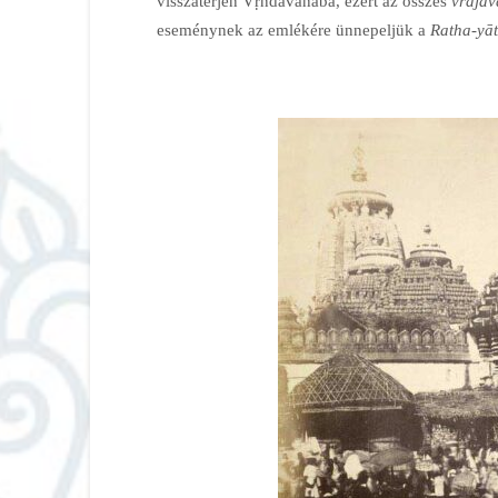
visszatérjen Vṛndāvanába, ezért az összes
vrajav
eseménynek az emlékére ünnepeljük a
Ratha-yāt