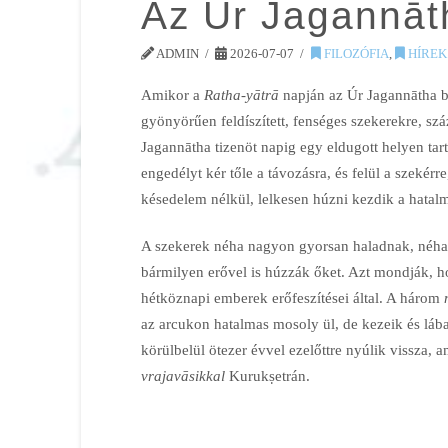
Az Úr Jagannāt
ADMIN
2026-07-07
FILOZÓFIA
,
HÍREK
Amikor a
Ratha-yātrā
napján az Úr Jagannātha b
gyönyörűen feldíszített, fenséges szekerekre, szá
Jagannātha tizenöt napig egy eldugott helyen tart
engedélyt kér tőle a távozásra, és felül a szekér
késedelem nélkül, lelkesen húzni kezdik a hatal
A szekerek néha nagyon gyorsan haladnak, néha
bármilyen erővel is húzzák őket. Azt mondják, 
hétköznapi emberek erőfeszítései által. A három
az arcukon hatalmas mosoly ül, de kezeik és láb
körülbelül ötezer évvel ezelőttre nyúlik vissza, a
vrajavāsikkal
Kurukṣetrán.