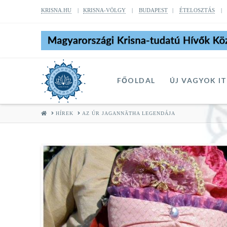
KRISNA.HU
|
KRISNA-VÖLGY
|
BUDAPEST
|
ÉTELOSZTÁS
FŐOLDAL
ÚJ VAGYOK I
HOME
HÍREK
AZ ÚR JAGANNĀTHA LEGENDÁJA