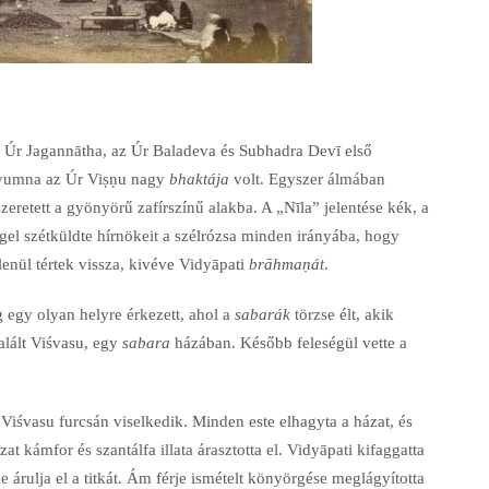
 Úr Jagannātha, az Úr Baladeva és Subhadra Devī első
adyumna az Úr Viṣṇu nagy
bhaktája
volt. Egyszer álmában
szeretett a gyönyörű zafírszínű alakba. A „Nīla” jelentése kék, a
l szétküldte hírnökeit a szélrózsa minden irányába, hogy
nül tértek vissza, kivéve Vidyāpati
brāhmaṇát
.
 egy olyan helyre érkezett, ahol a
sabarák
törzse élt, akik
alált Viśvasu, egy
sabara
házában. Később feleségül vette a
 Viśvasu furcsán viselkedik. Minden este elhagyta a házat, és
t kámfor és szantálfa illata árasztotta el. Vidyāpati kifaggatta
 árulja el a titkát. Ám férje ismételt könyörgése meglágyította