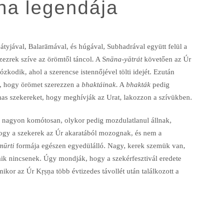
ha legendája
átyjával, Balarāmával, és húgával, Subhadrával együtt felül a
zezrek szíve az örömtől táncol. A S
nāna-yātrát
követően az Úr
ózkodik, ahol a szerencse istennőjével tölti idejét. Ezután
re, hogy örömet szerezzen a
bhaktáinak
. A
bhakták
pedig
mas szekereket, hogy meghívják az Urat, lakozzon a szívükben.
 nagyon komótosan, olykor pedig mozdulatlanul állnak,
hogy a szekerek az Úr akaratából mozognak, és nem a
mūrti
formája egészen egyedülálló. Nagy, kerek szemük van,
aik nincsenek. Úgy mondják, hogy a szekérfesztivál eredete
mikor az Úr Kṛṣṇa több évtizedes távollét után találkozott a