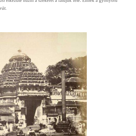
āsi
elkezdte húzni a szekerét a falujuk felé. Ennek a gyönyörű
rāt.