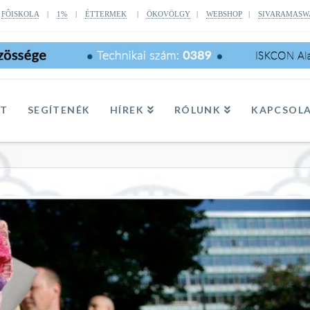
|
FÔISKOLA
|
1%
|
ÉTTERMEK
|
ÖKOVÖLGY
|
WEBSHOP
|
SIVARAMASW
TT
SEGÍTENÉK
HÍREK
RÓLUNK
KAPCSOL