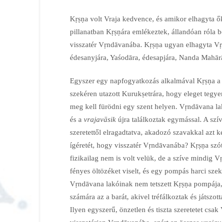
Kṛṣṇa volt Vraja kedvence, és amikor elhagyta ő
pillanatban Kṛṣṇára emlékeztek, állandóan róla
visszatér Vṛndāvanába. Kṛṣṇa ugyan elhagyta Vṛn
édesanyjára, Yaśodāra, édesapjára, Nanda Mahārāj
Egyszer egy napfogyatkozás alkalmával Kṛṣṇa a 
szekéren utazott Kurukṣetrára, hogy eleget tegy
meg kell fürödni egy szent helyen. Vṛndāvana lakó
és a
vrajavāsik
újra találkoztak egymással. A szí
szeretettől elragadtatva, akadozó szavakkal azt ké
ígéretét, hogy visszatér Vṛndāvanába? Kṛṣṇa szó
fizikailag nem is volt velük, de a szíve mindig
fényes öltözéket viselt, és egy pompás harci sze
Vṛndāvana lakóinak nem tetszett Kṛṣṇa pompája,
számára az a barát, akivel tréfálkoztak és játsz
Ilyen egyszerű, önzetlen és tiszta szeretetet cs