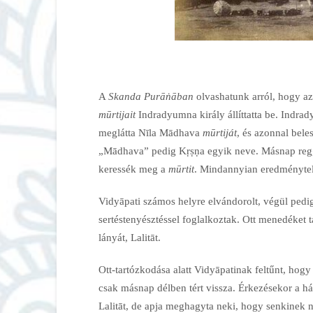
A
Skanda Purāṅāban
olvashatunk arról, hogy az
mūrtijait
Indradyumna király állíttatta be. Indr
meglátta Nīla Mādhava
mūrtiját
, és azonnal bele
„Mādhava” pedig Kṛṣṇa egyik neve. Másnap regge
keressék meg a
mūrtit
. Mindannyian eredménytele
Vidyāpati számos helyre elvándorolt, végül pedig
sertéstenyésztéssel foglalkoztak. Ott menedéket t
lányát, Lalitāt.
Ott-tartózkodása alatt Vidyāpatinak feltűnt, hogy
csak másnap délben tért vissza. Érkezésekor a háza
Lalitāt, de apja meghagyta neki, hogy senkinek ne