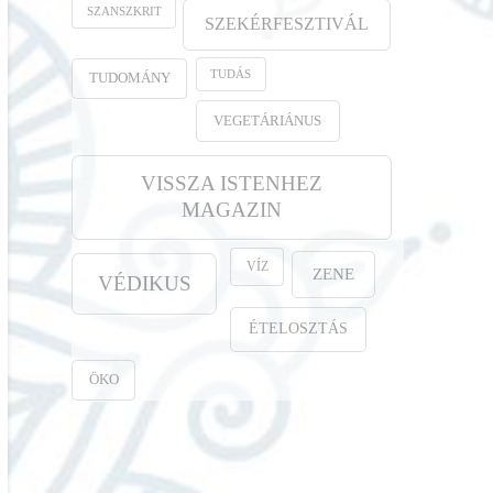
SZANSZKRIT
SZEKÉRFESZTIVÁL
TUDÁS
TUDOMÁNY
VEGETÁRIÁNUS
VISSZA ISTENHEZ
MAGAZIN
VÍZ
ZENE
VÉDIKUS
ÉTELOSZTÁS
ÖKO