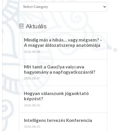
Összes
kategória
Aktuális
Mindig más a hibás… vagy mégsem? –
A magyar áldozatszerep anatómiája
2026-08-08
Mit tanít a Gauḍīya vaiṣṇava
hagyomány a napfogyatkozásról?
2026-08-07
Hogyan válasszunk jógaoktató
képzést?
2026-08-05
Intelligens tervezés Konferencia
2026-08-05