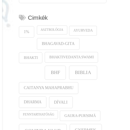
Cimkék
ASZTROLÓGIA
AYURVEDA
1%
BHAGAVAD-GITA
BHAKTIVEDANTA SWAMI
BHAKTI
BHF
BIBLIA
CAITANYA MAHAPRABHU
DHARMA
DÍVALI
FENNTARTHATÓSÁG
GAURA-PURṆIMĀ
GYERMEK