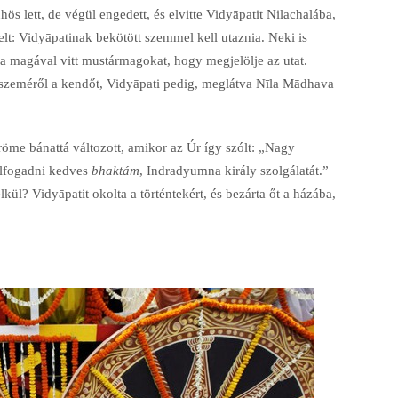
hös lett, de végül engedett, és elvitte Vidyāpatit Nilachalába,
elt: Vidyāpatinak bekötött szemmel kell utaznia. Neki is
a magával vitt mustármagokat, hogy megjelölje az utat.
 szeméről a kendőt, Vidyāpati pedig, meglátva Nīla Mādhava
öme bánattá változott, amikor az Úr így szólt: „Nagy
 elfogadni kedves
bhaktám
, Indradyumna király szolgálatát.”
kül? Vidyāpatit okolta a történtekért, és bezárta őt a házába,