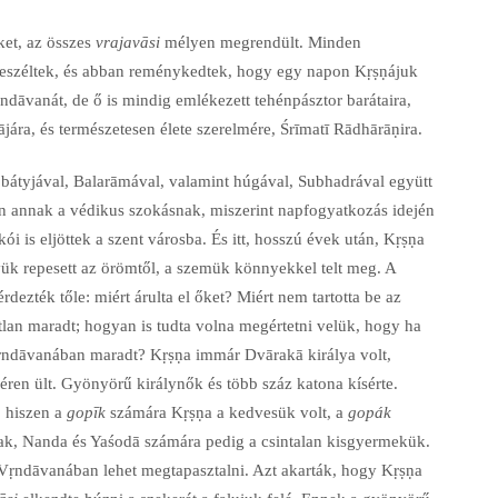
ket, az összes
vrajavāsi
mélyen megrendült. Minden
 beszéltek, és abban reménykedtek, hogy egy napon Kṛṣṇájuk
dāvanát, de ő is mindig emlékezett tehénpásztor barátaira,
ára, és természetesen élete szerelmére, Śrīmatī Rādhārāṇira.
bátyjával, Balarāmával, valamint húgával, Subhadrával együtt
en annak a védikus szokásnak, miszerint napfogyatkozás idején
i is eljöttek a szent városba. És itt, hosszú évek után, Kṛṣṇa
vük repesett az örömtől, a szemük könnyekkel telt meg. A
rdezték tőle: miért árulta el őket? Miért nem tartotta be az
tlan maradt; hogyan is tudta volna megértetni velük, hogy ha
 Vṛndāvanában maradt? Kṛṣṇa immár Dvārakā királya volt,
kéren ült. Gyönyörű királynők és több száz katona kísérte.
 hiszen a
gopīk
számára Kṛṣṇa a kedvesük volt, a
gopák
ottak, Nanda és Yaśodā számára pedig a csintalan kisgyermekük.
ak Vṛndāvanában lehet megtapasztalni. Azt akarták, hogy Kṛṣṇa