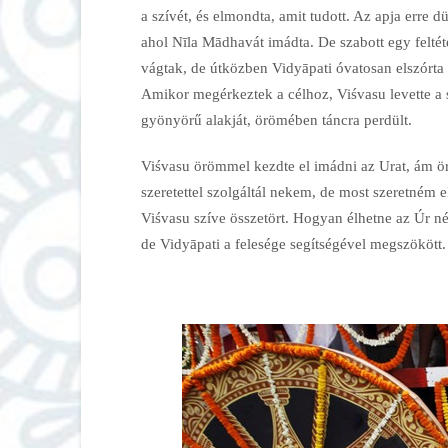
a szívét, és elmondta, amit tudott. Az apja erre dü
ahol Nīla Mādhavát imádta. De szabott egy feltét
vágtak, de útközben Vidyāpati óvatosan elszórta 
Amikor megérkeztek a célhoz, Viśvasu levette a
gyönyörű alakját, örömében táncra perdült.
Viśvasu örömmel kezdte el imádni az Urat, ám ör
szeretettel szolgáltál nekem, de most szeretném
Viśvasu szíve összetört. Hogyan élhetne az Úr nél
de Vidyāpati a felesége segítségével megszökött.