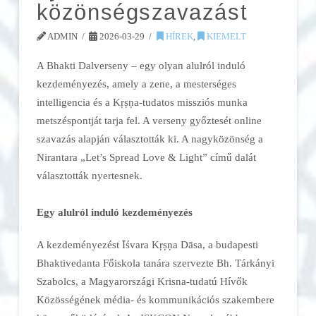
közönségszavazást
ADMIN
2026-03-29
HÍREK
,
KIEMELT
A Bhakti Dalverseny – egy olyan alulról induló
kezdeményezés, amely a zene, a mesterséges
intelligencia és a Kṛṣṇa-tudatos missziós munka
metszéspontját tarja fel. A verseny győztesét online
szavazás alapján választották ki. A nagyközönség a
Nirantara „Let’s Spread Love & Light” című dalát
választották nyertesnek.
Egy alulról induló kezdeményezés
A kezdeményezést Īśvara Kṛṣṇa Dāsa, a budapesti
Bhaktivedanta Főiskola tanára szervezte Bh. Tárkányi
Szabolcs, a Magyarországi Krisna-tudatú Hívők
Közösségének média- és kommunikációs szakembere