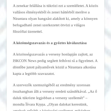
A zenekar felállása is tükrözi ezt a szemléletet. A közös
vallásos élményekből és zenei háttérből merítve a
Nirantara olyan hangzást alakított ki, amely a könnyen
befogadható zenei szerkezetet ötvözi a világos
filozófiai üzenettel.
A közönségszavazás és a győztes kiválasztása
A közönségszavazás a verseny honlapján zajlott, az
ISKCON News pedig segített felhívni rá a figyelmet. A
döntőbe jutott pályaművek közül a Nirantara alkotása
kapta a legtöbb szavazatot.
A szervezők szemszögéből az eredmény szorosan
összhangban állt a verseny eredeti szándékával. „Az ő
daluk tükrözte legjobban a verseny szellemét” –
mondta Īśvara Kṛṣṇa. „Olyan dalokat kerestünk,
amelyek erősítik a közösségi szellemet, miközben