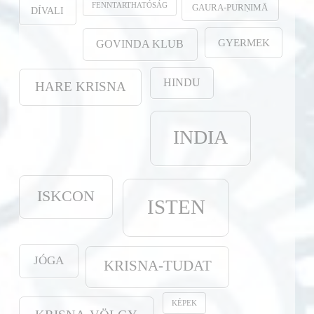
FENNTARTHATÓSÁG
GAURA-PURṆIMĀ
DÍVALI
GYERMEK
GOVINDA KLUB
HINDU
HARE KRISNA
INDIA
ISKCON
ISTEN
JÓGA
KRISNA-TUDAT
KÉPEK