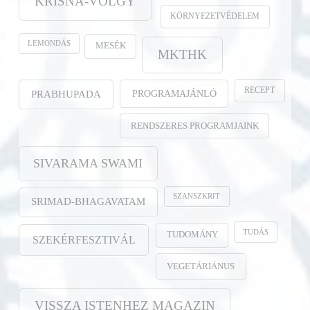
KRISNA-VÖLGY
KÖRNYEZETVÉDELEM
LEMONDÁS
MESÉK
MKTHK
RECEPT
PROGRAMAJÁNLÓ
PRABHUPADA
RENDSZERES PROGRAMJAINK
SIVARAMA SWAMI
SZANSZKRIT
SRIMAD-BHAGAVATAM
TUDÁS
TUDOMÁNY
SZEKÉRFESZTIVÁL
VEGETÁRIÁNUS
VISSZA ISTENHEZ MAGAZIN