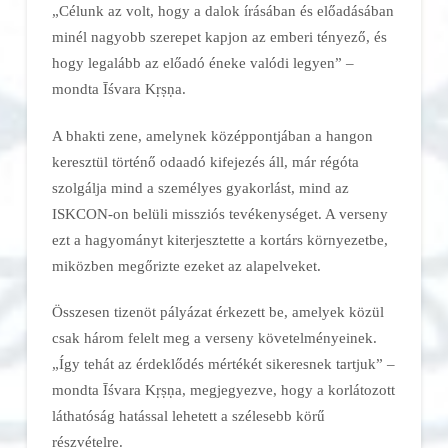
„Célunk az volt, hogy a dalok írásában és előadásában
minél nagyobb szerepet kapjon az emberi tényező, és
hogy legalább az előadó éneke valódi legyen” –
mondta Īśvara Kṛṣṇa.
A bhakti zene, amelynek középpontjában a hangon
keresztül történő odaadó kifejezés áll, már régóta
szolgálja mind a személyes gyakorlást, mind az
ISKCON-on belüli missziós tevékenységet. A verseny
ezt a hagyományt kiterjesztette a kortárs környezetbe,
miközben megőrizte ezeket az alapelveket.
Összesen tizenöt pályázat érkezett be, amelyek közül
csak három felelt meg a verseny követelményeinek.
„Így tehát az érdeklődés mértékét sikeresnek tartjuk” –
mondta Īśvara Kṛṣṇa, megjegyezve, hogy a korlátozott
láthatóság hatással lehetett a szélesebb körű
részvételre.