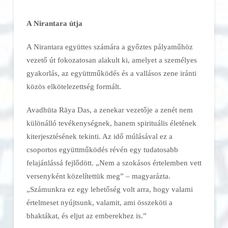
A Nirantara útja
A Nirantara együttes számára a győztes pályaműhöz
vezető út fokozatosan alakult ki, amelyet a személyes
gyakorlás, az együttműködés és a vallásos zene iránti
közös elkötelezettség formált.
Avadhūta Rāya Das, a zenekar vezetője a zenét nem
különálló tevékenységnek, hanem spirituális életének
kiterjesztésének tekinti. Az idő múlásával ez a
csoportos együttműködés révén egy tudatosabb
felajánlássá fejlődött. „Nem a szokásos értelemben vett
versenyként közelítettük meg” – magyarázta.
„Számunkra ez egy lehetőség volt arra, hogy valami
értelmeset nyújtsunk, valamit, ami összeköti a
bhaktákat, és eljut az emberekhez is.”