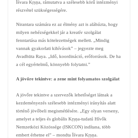
Īśvara Kṛṣṇa, rámutatva a szélesebb körű intézményi
részvétel szükségességére.
Nirantara számára ez az élmény azt is aláhúzta, hogy
milyen nehézségekkel jár a kreatív szolgálat
fenntartása más kötelezettségek mellett. „Mindig
vannak gyakorlati kihívások” – jegyezte meg
Avadhūta Raya. „Idő, koordináció, erőforrások. De ha
a cél egyértelmű, könnyebb folytatni.”
A jövőre tekintve: a zene mint folyamatos szolgálat
A jövőre tekintve a szervezők lehetőséget látnak a
kezdeményezés szélesebb intézményi irányítás alatt
történő jövőbeli megismétlésére. „Egy olyan verseny,
amelyet a teljes és globális Kṛṣṇa-tudatú Hívők
Nemzetközi Közössége (ISKCON) indítana, több
embert érhetne el” – mondta Īśvara Kṛṣṇa.