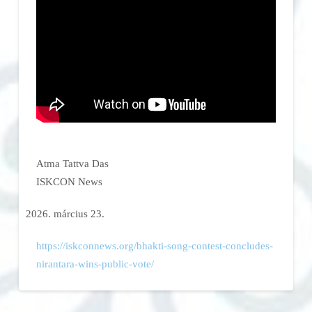
Atma Tattva Das
ISKCON News
március 23.
https://iskconnews.org/bhakti-song-contest-concludes-
nirantara-wins-public-vote/