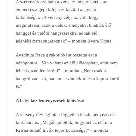
A szervezők számára a verseny megerősítette az
emberi és a gépi kifejezés közötti alapvető
különbséget. „A verseny célja az volt, hogy
megmutassa: azok a dalok, amelyeket bhakták élő
hanggal és valódi hangszerekkel adnak elő,
jelenlétérzetet sugároznak” – mondta Īśvara Kṛṣṇa.
Avadhūta Rāya gyakorlóként osztotta ezt a
nézőpontot. „Van valami az élő előadásban, amit nem
lehet igazán lemásolni” – mondta. „Nem csak a
hangról van szó, hanem a szándékról és a kapcsolatról
is.”
A helyi kezdeményezések kihívásai
A verseny rávilágított a független kezdeményezések
korlátaira is. „Megállapítottuk, hogy nehéz elérni a
Krisna-tudatú hívők teljes közösségét” – mondta