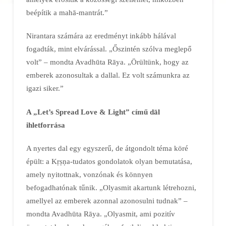
beépítik a mahā-mantrát.”
Nirantara számára az eredményt inkább hálával
fogadták, mint elvárással. „Őszintén szólva meglepő
volt” – mondta Avadhūta Rāya. „Örültünk, hogy az
emberek azonosultak a dallal. Ez volt számunkra az
igazi siker.”
A „Let’s Spread Love & Light” című dāl
ihletforrása
A nyertes dal egy egyszerű, de átgondolt téma köré
épült: a Kṛṣṇa-tudatos gondolatok olyan bemutatása,
amely nyitottnak, vonzónak és könnyen
befogadhatónak tűnik. „Olyasmit akartunk létrehozni,
amellyel az emberek azonnal azonosulni tudnak” –
mondta Avadhūta Rāya. „Olyasmit, ami pozitív