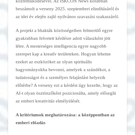
közreműködésével. Az ISKCON News korábban
beszámolt a verseny 2025. szeptemberi elindításáról és
az idei év elején zajló nyilvános szavazási szakaszáról.
A projekt a bhakták közösségeiben felmerülő egyre
gyakrabban felvetett kérdésre adott válaszként jött
létre. A mesterséges intelligencia egyre nagyobb
szerepet kap a kreatív területeken. Hogyan lehetne
ezeket az eszközöket az olyan spirituális
hagyományokba bevonni, amelyek a szándékot, a
tudatosságot és a személyes felajánlást helyezik
előtérbe? A verseny ezt a kérdést úgy kezelte, hogy az
AI-t olyan ösztönzőként pozicionálta, amely elősegíti
az emberi kreativitás elmélyülését.
A kritériumok meghatározása: a középpontban az
emberi előadás