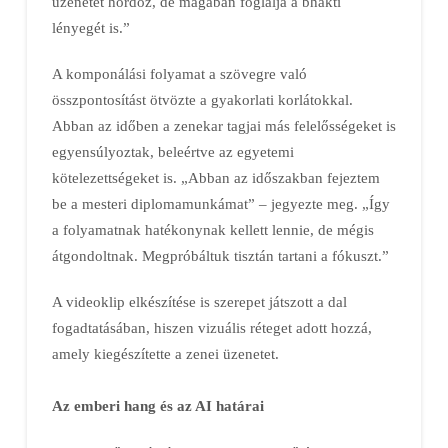
üzenetet hordoz, de magában foglalja a bhakti
lényegét is.”
A komponálási folyamat a szövegre való
összpontosítást ötvözte a gyakorlati korlátokkal.
Abban az időben a zenekar tagjai más felelősségeket is
egyensúlyoztak, beleértve az egyetemi
kötelezettségeket is. „Abban az időszakban fejeztem
be a mesteri diplomamunkámat” – jegyezte meg. „Így
a folyamatnak hatékonynak kellett lennie, de mégis
átgondoltnak. Megpróbáltuk tisztán tartani a fókuszt.”
A videoklip elkészítése is szerepet játszott a dal
fogadtatásában, hiszen vizuális réteget adott hozzá,
amely kiegészítette a zenei üzenetet.
Az emberi hang és az AI határai