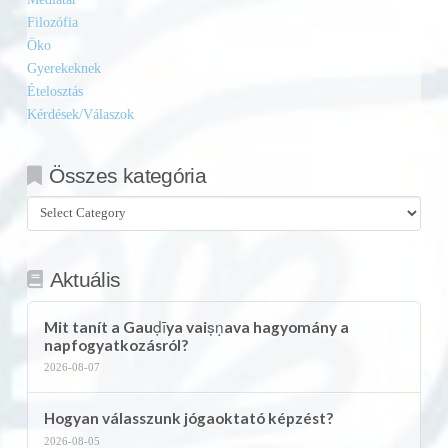
Filozófia
Öko
Gyerekeknek
Ételosztás
Kérdések/Válaszok
Összes kategória
Összes
kategória
Aktuális
Mit tanít a Gauḍīya vaiṣṇava hagyomány a
napfogyatkozásról?
2026-08-07
Hogyan válasszunk jógaoktató képzést?
2026-08-05