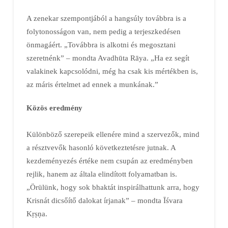
A zenekar szempontjából a hangsúly továbbra is a
folytonosságon van, nem pedig a terjeszkedésen
önmagáért. „Továbbra is alkotni és megosztani
szeretnénk” – mondta Avadhūta Rāya. „Ha ez segít
valakinek kapcsolódni, még ha csak kis mértékben is,
az máris értelmet ad ennek a munkának.”
Közös eredmény
Különböző szerepeik ellenére mind a szervezők, mind
a résztvevők hasonló következtetésre jutnak. A
kezdeményezés értéke nem csupán az eredményben
rejlik, hanem az általa elindított folyamatban is.
„Örülünk, hogy sok bhaktát inspirálhattunk arra, hogy
Krisnát dicsőítő dalokat írjanak” – mondta Īśvara
Kṛṣṇa.