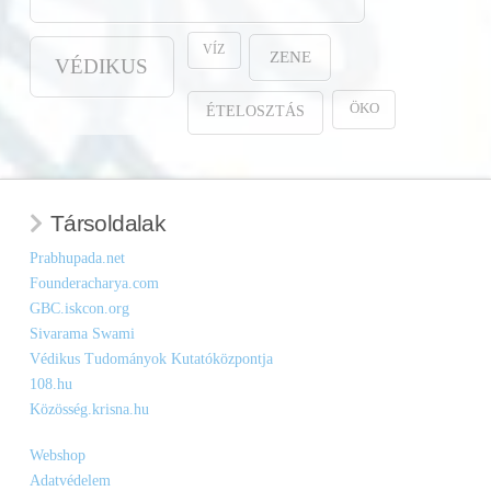
VÍZ
ZENE
VÉDIKUS
ÖKO
ÉTELOSZTÁS
Társoldalak
Prabhupada.net
Founderacharya.com
GBC.iskcon.org
Sivarama Swami
Védikus Tudományok Kutatóközpontja
108.hu
Közösség.krisna.hu
Webshop
Adatvédelem