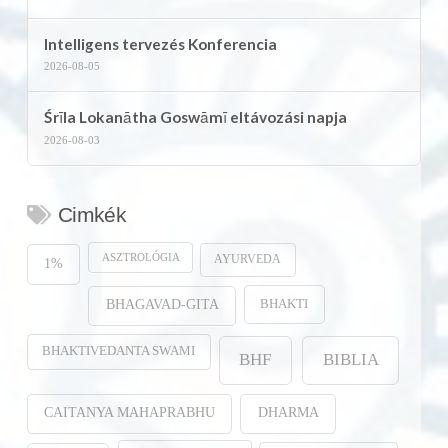
Intelligens tervezés Konferencia
2026-08-05
Śrīla Lokanātha Goswāmī eltávozási napja
2026-08-03
Cimkék
ASZTROLÓGIA
AYURVEDA
1%
BHAKTI
BHAGAVAD-GITA
BHAKTIVEDANTA SWAMI
BHF
BIBLIA
CAITANYA MAHAPRABHU
DHARMA