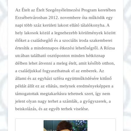
Az Ételt az Ételt Szegényélelmezési Program keretében
Erzsébetvárosban 2012. novembere óta működik egy
napi több száz kerületi lakost ellátó tálalókonyha. A
hely lakosok közül a legnehezebb körülmények között
élőket a családsegítő és a szociális iroda szakemberei
értesítik a mindennapos étkezési lehetőségről. A Rózsa
utcában található osztóponton minden hétköznap
délben lehet átvenni a meleg ételt, amit később otthon,
a családjukkal fogyaszthatnak el az emberek. Az
állami és az egyházi szféra együttműködésére kitűnő
példát állít ez az ellátás, melynek eredményeképpen a
támogatottak megtakarításra tehetnek szert, így nem
jelent olyan nagy terhet a számlák, a gyógyszerek, a
beiskolázás, és az egyéb terhek viselése.