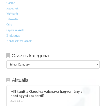
Család
Receptek
Médiatár
Filozófia
Öko
Gyerekeknek
Ételosztás
Kérdések/Válaszok
Összes kategória
Összes
kategória
Aktuális
Mit tanít a Gauḍīya vaiṣṇava hagyomány a
napfogyatkozásról?
2026-08-07