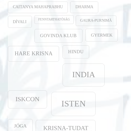
CAITANYA MAHAPRABHU
DHARMA
FENNTARTHATÓSÁG
GAURA-PURṆIMĀ
DÍVALI
GYERMEK
GOVINDA KLUB
HINDU
HARE KRISNA
INDIA
ISKCON
ISTEN
JÓGA
KRISNA-TUDAT