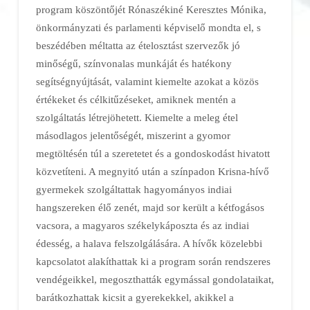
program köszöntőjét Rónaszékiné Keresztes Mónika,
önkormányzati és parlamenti képviselő mondta el, s
beszédében méltatta az ételosztást szervezők jó
minőségű, színvonalas munkáját és hatékony
segítségnyújtását, valamint kiemelte azokat a közös
értékeket és célkitűzéseket, amiknek mentén a
szolgáltatás létrejöhetett. Kiemelte a meleg étel
másodlagos jelentőségét, miszerint a gyomor
megtöltésén túl a szeretetet és a gondoskodást hivatott
közvetíteni. A megnyitó után a színpadon Krisna-hívő
gyermekek szolgáltattak hagyományos indiai
hangszereken élő zenét, majd sor került a kétfogásos
vacsora, a magyaros székelykáposzta és az indiai
édesség, a halava felszolgálására. A hívők közelebbi
kapcsolatot alakíthattak ki a program során rendszeres
vendégeikkel, megoszthatták egymással gondolataikat,
barátkozhattak kicsit a gyerekekkel, akikkel a