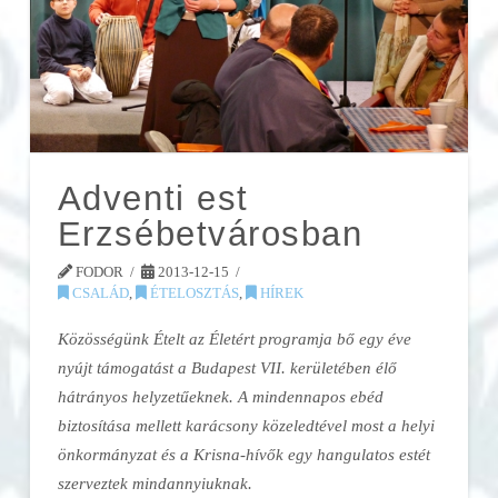
Adventi est
Erzsébetvárosban
FODOR
2013-12-15
CSALÁD
,
ÉTELOSZTÁS
,
HÍREK
Közösségünk Ételt az Életért programja bő egy éve
nyújt támogatást a Budapest VII. kerületében élő
hátrányos helyzetűeknek. A mindennapos ebéd
biztosítása mellett karácsony közeledtével most a helyi
önkormányzat és a Krisna-hívők egy hangulatos estét
szerveztek mindannyiuknak.