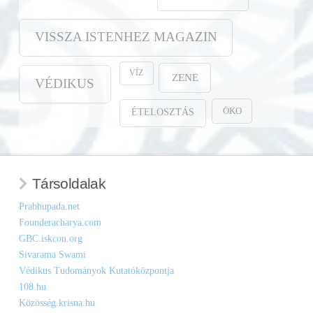
VISSZA ISTENHEZ MAGAZIN
VÍZ
ZENE
VÉDIKUS
ÖKO
ÉTELOSZTÁS
Társoldalak
Prabhupada.net
Founderacharya.com
GBC.iskcon.org
Sivarama Swami
Védikus Tudományok Kutatóközpontja
108.hu
Közösség.krisna.hu