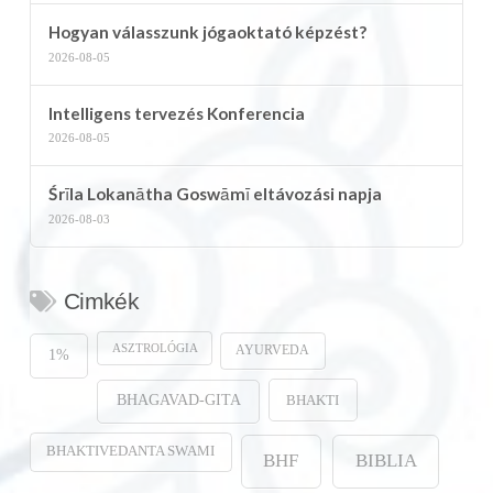
Hogyan válasszunk jógaoktató képzést?
2026-08-05
Intelligens tervezés Konferencia
2026-08-05
Śrīla Lokanātha Goswāmī eltávozási napja
2026-08-03
Cimkék
ASZTROLÓGIA
AYURVEDA
1%
BHAKTI
BHAGAVAD-GITA
BHAKTIVEDANTA SWAMI
BHF
BIBLIA