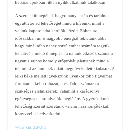
hétköznapokban ritkán nyílik alkalmuk találkozni.
A szeretet ünnepének hagyománya szép és tartalmas
együttlétre ad lehetőséget mind a híveink, mind a
velünk kapcsolatba kerülők között. Ebben az
időszakban mi is nagyobb energiát fektetünk abba,
hogy minél több nehéz sorsú ember számára tegyük
lehetővé a méltó ünneplést, a nálunk étkezők számára
ugyanis sajnos komoly erőpróbát jelentenek mind a
tél, mind az ünnepek miatt megnövekedett kiadások. A
lelki béke mellett igyekszünk ilyenkor több figyelmet
fordítani a kellő ruházat, a családok számára a
szükséges élelmiszerek, valamint a karácsonyi
egészséges nassolnivalók meglétére. A gyerekeknek
lehetőség szerint szeretünk valami hasznos játékkal,
könyvvel is kedveskedni.
www.karitativ.hu