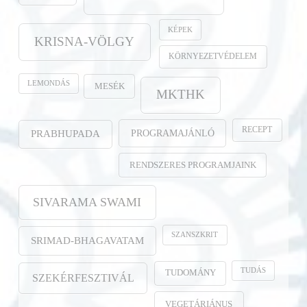
KÉPEK
KRISNA-VÖLGY
KÖRNYEZETVÉDELEM
LEMONDÁS
MESÉK
MKTHK
RECEPT
PROGRAMAJÁNLÓ
PRABHUPADA
RENDSZERES PROGRAMJAINK
SIVARAMA SWAMI
SZANSZKRIT
SRIMAD-BHAGAVATAM
TUDÁS
TUDOMÁNY
SZEKÉRFESZTIVÁL
VEGETÁRIÁNUS