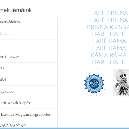
melt témáink
ezetvédelem
loldal
d
reti tesztek
tek
közi
lapküldő
krit szavak kiejtése
 Istenhez Magazin megrendelés
NAVA NAPTÁR