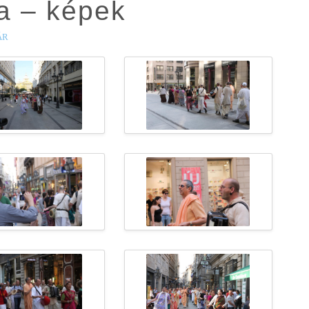
ma – képek
ÁR