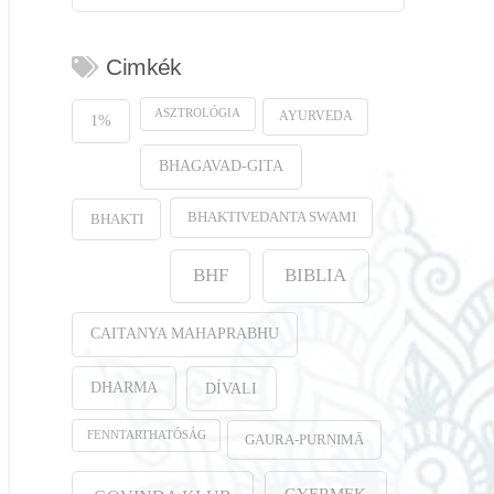
Cimkék
ASZTROLÓGIA
AYURVEDA
1%
BHAGAVAD-GITA
BHAKTIVEDANTA SWAMI
BHAKTI
BHF
BIBLIA
CAITANYA MAHAPRABHU
DHARMA
DÍVALI
FENNTARTHATÓSÁG
GAURA-PURṆIMĀ
GYERMEK