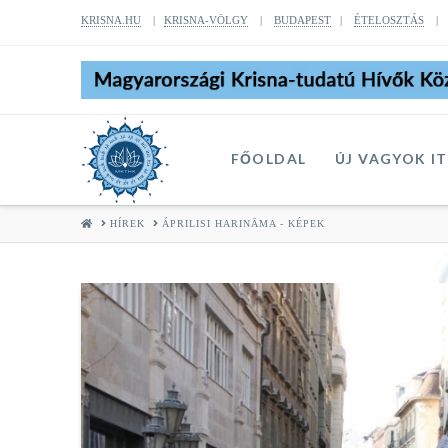
KRISNA.HU
|
KRISNA-VÖLGY
|
BUDAPEST
|
ÉTELOSZTÁS
FŐOLDAL
ÚJ VAGYOK I
HOME
HÍREK
ÁPRILISI HARINĀMA - KÉPEK