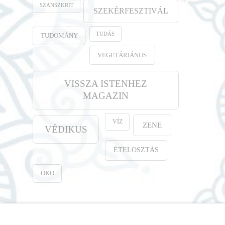
SZANSZKRIT
SZEKÉRFESZTIVÁL
TUDÁS
TUDOMÁNY
VEGETÁRIÁNUS
VISSZA ISTENHEZ
MAGAZIN
VÍZ
ZENE
VÉDIKUS
ÉTELOSZTÁS
ÖKO