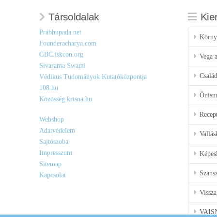
Társoldalak
Kie
Prabhupada.net
Körny
Founderacharya.com
GBC.iskcon.org
Vega a
Sivarama Swami
Csalá
Védikus Tudományok Kutatóközpontja
108.hu
Önisme
Közösség.krisna.hu
Recep
Webshop
Adatvédelem
Vallás
Sajtószoba
Impresszum
Képes
Sitemap
Szansz
Kapcsolat
Vissza
VAIS