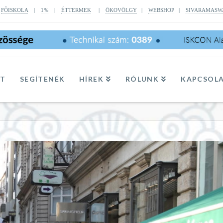
|
FÔISKOLA
|
1%
|
ÉTTERMEK
|
ÖKOVÖLGY
|
WEBSHOP
|
SIVARAMASW
TT
SEGÍTENÉK
HÍREK
RÓLUNK
KAPCSOL