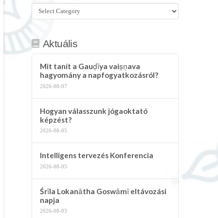
Összes
kategória
Aktuális
Mit tanít a Gauḍīya vaiṣṇava
hagyomány a napfogyatkozásról?
2026-08-07
Hogyan válasszunk jógaoktató
képzést?
2026-08-05
Intelligens tervezés Konferencia
2026-08-05
Śrīla Lokanātha Goswāmī eltávozási
napja
2026-08-03