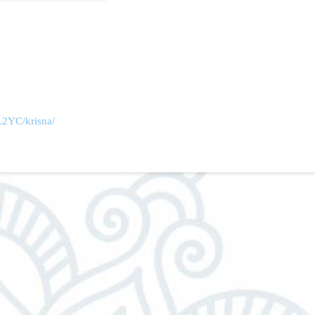
2YC/krisna/