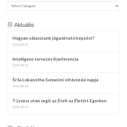
Összes
kategória
Aktuális
Hogyan válasszunk jógaoktató képzést?
2026-08-05
Intelligens tervezés Konferencia
2026-08-05
Śrīla Lokanātha Goswāmī eltávozási napja
2026-08-03
Tűzvész után segít az Ételt az Életért Egerben
2026-08-03