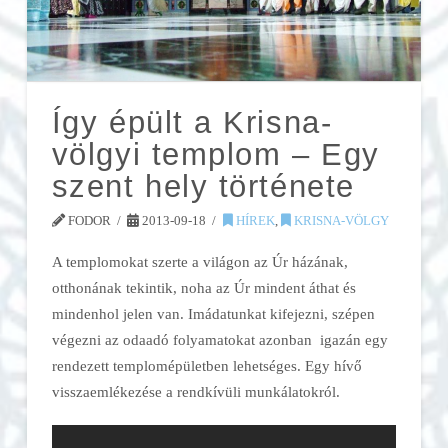
Így épült a Krisna-
völgyi templom – Egy
szent hely története
FODOR
2013-09-18
HÍREK
,
KRISNA-VÖLGY
A templomokat szerte a világon az Úr házának,
otthonának tekintik, noha az Úr mindent áthat és
mindenhol jelen van. Imádatunkat kifejezni, szépen
végezni az odaadó folyamatokat azonban igazán egy
rendezett templomépületben lehetséges. Egy hívő
visszaemlékezése a rendkívüli munkálatokról.