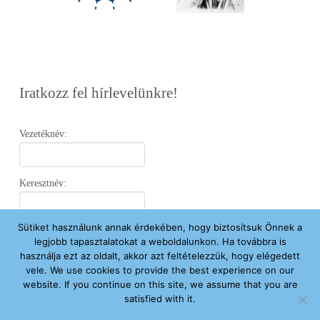
Iratkozz fel hírlevelünkre!
Vezetéknév:
Keresztnév:
Sütiket használunk annak érdekében, hogy biztosítsuk Önnek a
Email:
legjobb tapasztalatokat a weboldalunkon. Ha továbbra is
használja ezt az oldalt, akkor azt feltételezzük, hogy elégedett
vele. We use cookies to provide the best experience on our
Elfogadom az
Adatvédelmi Nyilatkozatot
.
website. If you continue on this site, we assume that you are
satisfied with it.
Feliratkozom