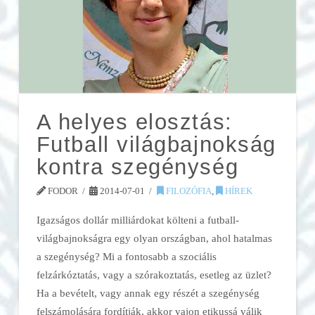
A helyes elosztás:
Futball világbajnokság
kontra szegénység
FODOR
2014-07-01
FILOZÓFIA
,
HÍREK
Igazságos dollár milliárdokat költeni a futball-
világbajnokságra egy olyan országban, ahol hatalmas
a szegénység? Mi a fontosabb a szociális
felzárkóztatás, vagy a szórakoztatás, esetleg az üzlet?
Ha a bevételt, vagy annak egy részét a szegénység
felszámolására fordítják, akkor vajon etikussá válik