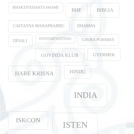
BHAKTIVEDANTA SWAMI
BHF
BIBLIA
CAITANYA MAHAPRABHU
DHARMA
FENNTARTHATÓSÁG
GAURA-PURṆIMĀ
DÍVALI
GYERMEK
GOVINDA KLUB
HINDU
HARE KRISNA
INDIA
ISKCON
ISTEN