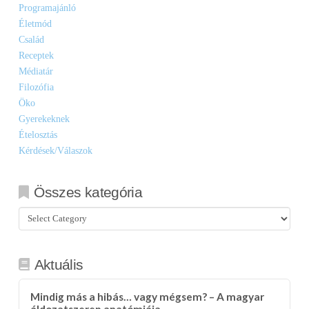
Programajánló
Életmód
Család
Receptek
Médiatár
Filozófia
Öko
Gyerekeknek
Ételosztás
Kérdések/Válaszok
Összes kategória
Összes
kategória
Aktuális
Mindig más a hibás… vagy mégsem? – A magyar