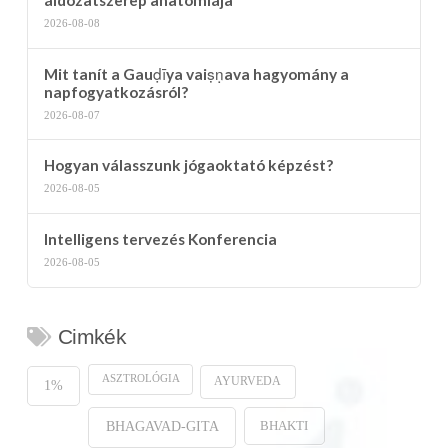
áldozatszerep anatómiája
2026-08-08
Mit tanít a Gauḍīya vaiṣṇava hagyomány a
napfogyatkozásról?
2026-08-07
Hogyan válasszunk jógaoktató képzést?
2026-08-05
Intelligens tervezés Konferencia
2026-08-05
Cimkék
ASZTROLÓGIA
AYURVEDA
1%
BHAKTI
BHAGAVAD-GITA