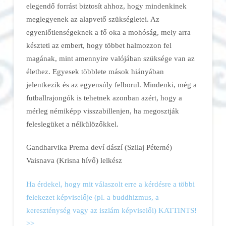
elegendő forrást biztosít ahhoz, hogy mindenkinek
meglegyenek az alapvető szükségletei. Az
egyenlőtlenségeknek a fő oka a mohóság, mely arra
készteti az embert, hogy többet halmozzon fel
magának, mint amennyire valójában szüksége van az
élethez. Egyesek többlete mások hiányában
jelentkezik és az egyensúly felborul. Mindenki, még a
futballrajongók is tehetnek azonban azért, hogy a
mérleg némiképp visszabillenjen, ha megosztják
feleslegüket a nélkülözőkkel.
Gandharvika Prema deví dászí (Szilaj Péterné)
Vaisnava (Krisna hívő) lelkész
Ha érdekel, hogy mit válaszolt erre a kérdésre a többi
felekezet képviselője (pl. a buddhizmus, a
kereszténység vagy az iszlám képviselői) KATTINTS!
>>