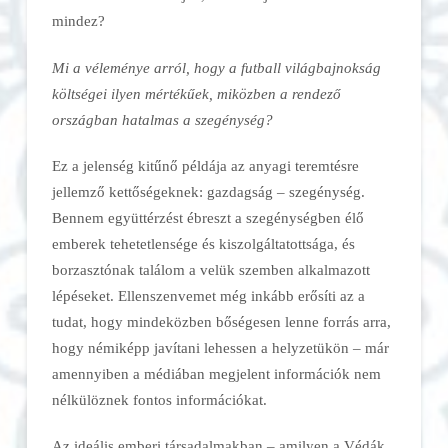
mindez?
Mi a véleménye arról, hogy a futball világbajnokság
költségei ilyen mértékűek, miközben a rendező
országban hatalmas a szegénység?
Ez a jelenség kitűnő példája az anyagi teremtésre
jellemző kettőségeknek: gazdagság – szegénység.
Bennem együttérzést ébreszt a szegénységben élő
emberek tehetetlensége és kiszolgáltatottsága, és
borzasztónak találom a velük szemben alkalmazott
lépéseket. Ellenszenvemet még inkább erősíti az a
tudat, hogy mindeközben bőségesen lenne forrás arra,
hogy némiképp javítani lehessen a helyzetükön – már
amennyiben a médiában megjelent információk nem
nélkülöznek fontos információkat.
Az ideális emberi társadalmakban – amilyen a Védák