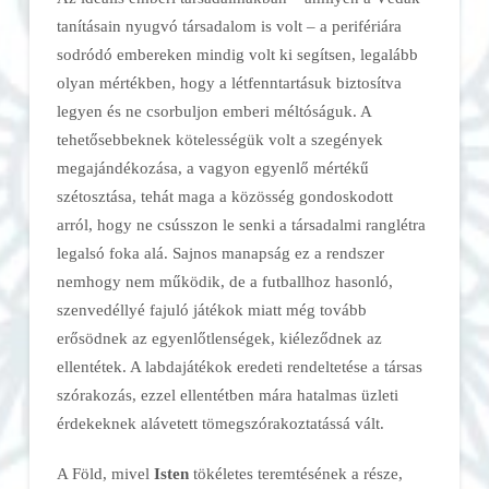
tanításain nyugvó társadalom is volt – a perifériára
sodródó embereken mindig volt ki segítsen, legalább
olyan mértékben, hogy a létfenntartásuk biztosítva
legyen és ne csorbuljon emberi méltóságuk. A
tehetősebbeknek kötelességük volt a szegények
megajándékozása, a vagyon egyenlő mértékű
szétosztása, tehát maga a közösség gondoskodott
arról, hogy ne csússzon le senki a társadalmi ranglétra
legalsó foka alá. Sajnos manapság ez a rendszer
nemhogy nem működik, de a futballhoz hasonló,
szenvedéllyé fajuló játékok miatt még tovább
erősödnek az egyenlőtlenségek, kiéleződnek az
ellentétek. A labdajátékok eredeti rendeltetése a társas
szórakozás, ezzel ellentétben mára hatalmas üzleti
érdekeknek alávetett tömegszórakoztatássá vált.
A Föld, mivel
Isten
tökéletes teremtésének a része,