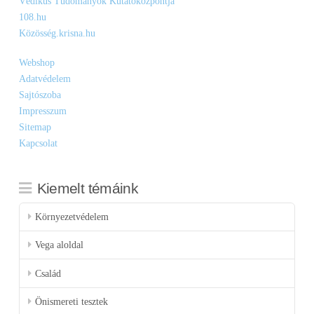
Védikus Tudományok Kutatóközpontja
108.hu
Közösség.krisna.hu
Webshop
Adatvédelem
Sajtószoba
Impresszum
Sitemap
Kapcsolat
Kiemelt témáink
Környezetvédelem
Vega aloldal
Család
Önismereti tesztek