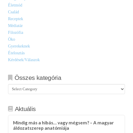
Életmód
Család
Receptek
Médiatár
Filozófia
Öko
Gyerekeknek
Ételosztás
Kérdések/Válaszok
Összes kategória
Összes
kategória
Aktuális
Mindig más a hibás… vagy mégsem? – A magyar
áldozatszerep anatómiája