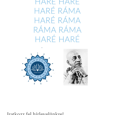
Iratkozz fel hírlevelünkre!