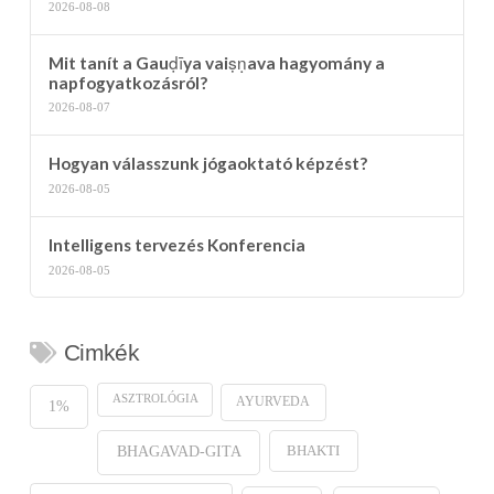
2026-08-08
Mit tanít a Gauḍīya vaiṣṇava hagyomány a
napfogyatkozásról?
2026-08-07
Hogyan válasszunk jógaoktató képzést?
2026-08-05
Intelligens tervezés Konferencia
2026-08-05
Cimkék
ASZTROLÓGIA
AYURVEDA
1%
BHAKTI
BHAGAVAD-GITA