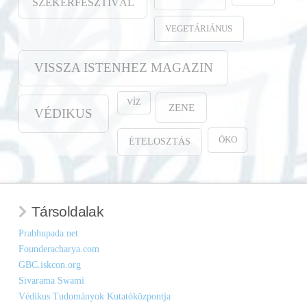
SZEKÉRFESZTIVÁL
VEGETÁRIÁNUS
VISSZA ISTENHEZ MAGAZIN
VÍZ
ZENE
VÉDIKUS
ÖKO
ÉTELOSZTÁS
Társoldalak
Prabhupada.net
Founderacharya.com
GBC.iskcon.org
Sivarama Swami
Védikus Tudományok Kutatóközpontja