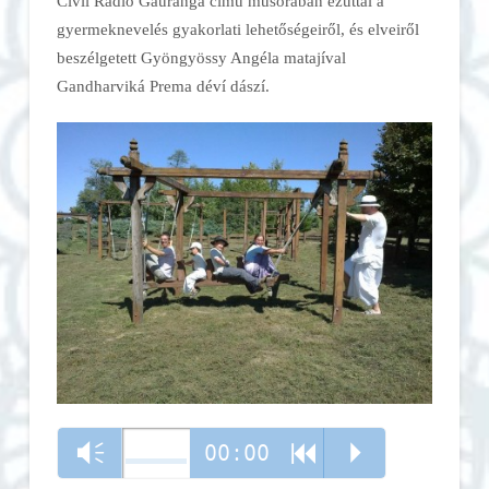
Civil Rádió Gauranga című műsorában ezúttal a
gyermeknevelés gyakorlati lehetőségeiről, és elveiről
beszélgetett Gyöngyössy Angéla matajíval
Gandharviká Prema déví dászí.
00:00
Vm
R
P