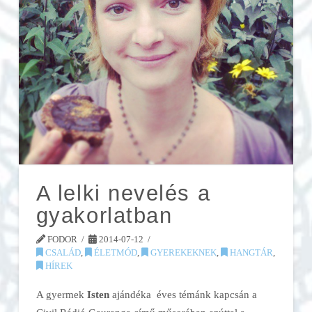
A lelki nevelés a
gyakorlatban
FODOR
2014-07-12
CSALÁD
,
ÉLETMÓD
,
GYEREKEKNEK
,
HANGTÁR
,
HÍREK
A gyermek
Isten
ajándéka éves témánk kapcsán a