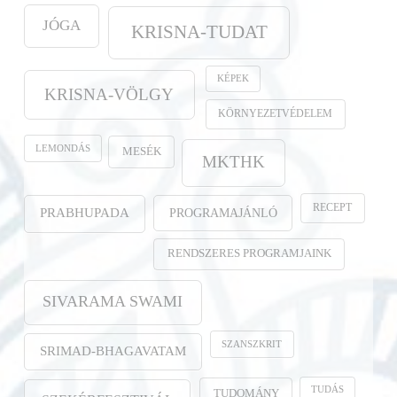
JÓGA
KRISNA-TUDAT
KÉPEK
KRISNA-VÖLGY
KÖRNYEZETVÉDELEM
LEMONDÁS
MESÉK
MKTHK
RECEPT
PROGRAMAJÁNLÓ
PRABHUPADA
RENDSZERES PROGRAMJAINK
SIVARAMA SWAMI
SZANSZKRIT
SRIMAD-BHAGAVATAM
TUDÁS
TUDOMÁNY